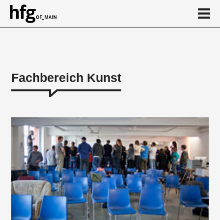
de
en
Fachbereich Kunst
Über
Künstlerische Lehrgebiete
Theoretische Lehrgebiete
Praxiskurse & Werkstätten
Heinz und Gisela Friederichs Stiftungsprofessur
Honorarprofessuren
Berufsvorbereitung
Lehrbeauftragte