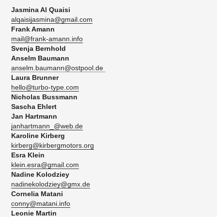
Jasmina Al Quaisi
alqaisijasmina@gmail.com
Frank Amann
mail@frank-amann.info
Svenja Bernhold
Anselm Baumann
anselm.baumann@ostpool.de
Laura Brunner
hello@turbo-type.com
Nicholas Bussmann
Sascha Ehlert​
Jan Hartmann
janhartmann_@web.de
Karoline Kirberg
kirberg@kirbergmotors.org
Esra Klein
klein.esra@gmail.com
Nadine Kolodziey
nadinekolodziey@gmx.de
Cornelia Matani
conny@matani.info
Leonie Martin