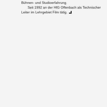
Büh­nen- und Stu­dio­er­fah­rung.
Seit 1992 an der HfG Of­fen­bach als Tech­ni­scher
Lei­ter im Lehr­ge­biet Film tätig.