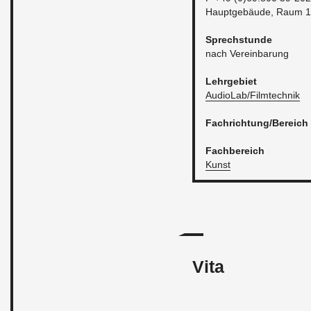
Haupt­ge­bäu­de, Raum 
Sprech­stun­de
nach Ver­ein­ba­rung
Lehr­ge­biet
Au­dioLab/Film­tech­nik
Fach­rich­tung/Be­reich
Fach­be­reich
Kunst
Vita