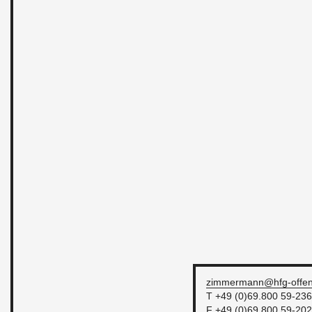
zimmermann@​hfg-​offen
T +49 (0)69.800 59-236
F +49 (0)69.800 59-202