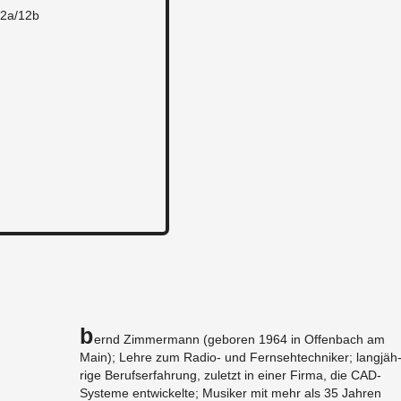
12a/12b
B
ernd Zim­mer­mann (ge­bo­ren 1964 in Of­fen­bach am
Main); Lehre zum Ra­dio- und Fern­seh­tech­ni­ker; lang­jäh
ri­ge Be­rufs­er­fah­rung, zu­letzt in einer Firma, die CAD-
Sys­te­me ent­wi­ckel­te; Mu­si­ker mit mehr als 35 Jah­ren