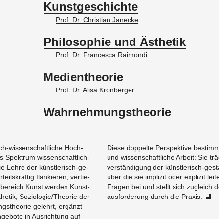
Kunstgeschichte
Prof. Dr. Chris­ti­an Ja­n­ecke
Philosophie und Ästhetik
Prof. Dr. Fran­ce­sca Rai­mon­di
Medientheorie
Prof. Dr. Alisa Kron­ber­ger
Wahrnehmungstheorie
sch-wis­sen­schaft­li­che Hoch­
Diese dop­pel­te Per­spek­ti­ve be­stimmt
tes Spek­trum wis­sen­schaft­lich-
und wis­sen­schaft­li­che Ar­beit: Sie t
die Lehre der künst­le­risch-ge­
ver­stän­di­gung der künst­le­risch-ge­st
­teils­kräf­tig flan­kie­ren, ver­tie­
über die sie im­pli­zit oder ex­pli­zit lei
­be­reich Kunst wer­den Kunst­
Fra­gen bei und stellt sich zu­gleich d
the­tik, So­zio­lo­gie/Theo­rie der
aus­for­de­rung durch die Pra­xis.
s­theo­rie ge­lehrt, er­gänzt
ge­bo­te in Aus­rich­tung auf