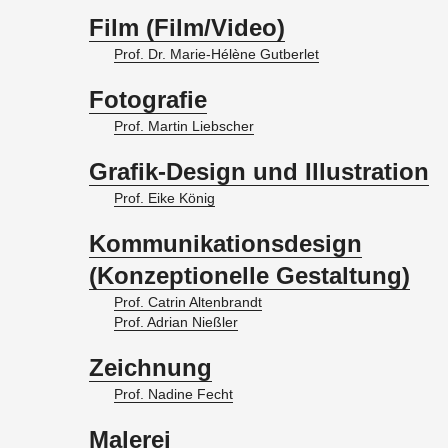
Film (Film/Video)
Prof. Dr. Ma­rie-Hélène Gut­ber­let
Fotografie
Prof. Mar­tin Liebs­cher
Grafik-Design und Illustration
Prof. Eike König
Kommunikationsdesign
(Konzeptionelle Gestaltung)
Prof. Ca­trin Al­ten­brandt
Prof. Adri­an Nieß­ler
Zeichnung
Prof. Na­di­ne Fecht
Malerei