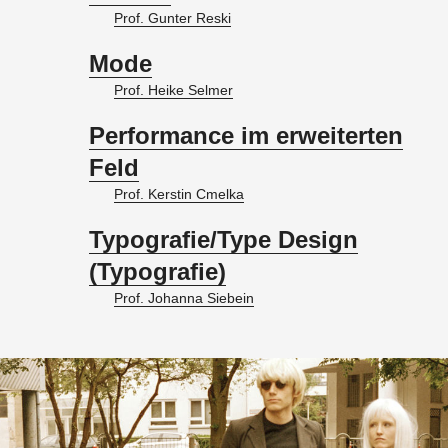
Prof. Gun­ter Reski
Mode
Prof. Heike Sel­mer
Performance im erweiterten
Feld
Prof. Kers­tin Cmel­ka
Typografie/Type Design
(Typografie)
Prof. Jo­han­na Sie­bein