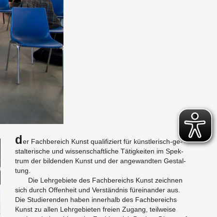
D
er Fach­be­reich Kunst qua­li­fi­ziert für künst­le­risch-ge­
stal­te­ri­sche und wis­sen­schaft­li­che Tä­tig­kei­ten im Spek­
trum der bil­den­den Kunst und der an­ge­wand­ten Ge­stal­
tung.
Die Lehr­ge­bie­te des Fach­be­reichs Kunst zeich­nen
sich durch Of­fen­heit und Ver­ständ­nis für­ein­an­der aus.
Die Stu­die­ren­den haben in­ner­halb des Fach­be­reichs
Kunst zu allen Lehr­ge­bie­ten frei­en Zu­gang, teil­wei­se