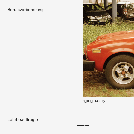
Berufsvorbereitung
n_i­co_n fac­to­ry
Lehrbeauftragte