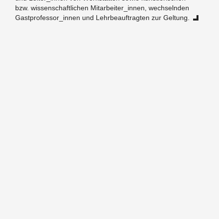
bzw. wis­sen­schaft­li­chen Mit­ar­bei­ter_in­nen, wech­seln­den
Gast­pro­fes­sor_in­nen und Lehr­be­auf­trag­ten zur Gel­tung.