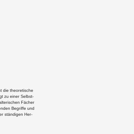
 die theo­re­ti­sche
rägt zu einer Selbst­
al­te­ri­schen Fä­cher
­ten­den Be­grif­fe und
er stän­di­gen Her­