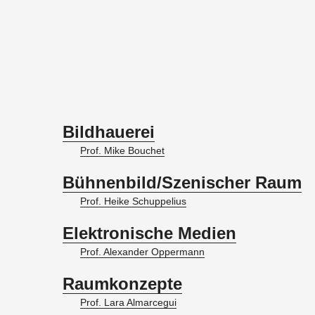
Bildhauerei
Prof. Mike Bou­chet
Bühnenbild/Szenischer Raum
Prof. Heike Schup­pe­li­us
Elektronische Medien
Prof. Alex­an­der Op­per­mann
Raumkonzepte
Prof. Lara Alm­ar­ce­gui