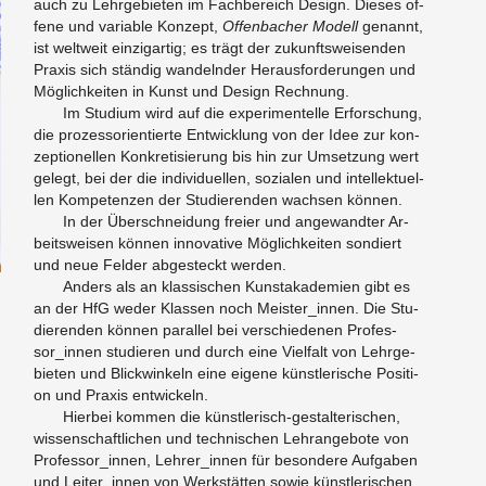
auch zu Lehr­ge­bie­ten im Fach­be­reich De­sign. Die­ses of­
fe­ne und va­ria­ble Kon­zept,
Of­fen­ba­cher Mo­dell
ge­nannt,
ist welt­weit ein­zig­ar­tig; es trägt der zu­kunfts­wei­sen­den
Pra­xis sich stän­dig wan­deln­der Her­aus­for­de­run­gen und
Mög­lich­kei­ten in Kunst und De­sign Rech­nung.
Im Stu­di­um wird auf die ex­pe­ri­men­tel­le Er­for­schung,
die pro­zess­ori­en­tier­te Ent­wick­lung von der Idee zur kon­
zep­tio­nel­len Kon­kre­ti­sie­rung bis hin zur Um­set­zung wert
ge­legt, bei der die in­di­vi­du­el­len, so­zia­len und in­tel­lek­tu­el­
len Kom­pe­ten­zen der Stu­die­ren­den wach­sen kön­nen.​
In der Über­schnei­dung frei­er und an­ge­wand­ter Ar­
beits­wei­sen kön­nen in­no­va­ti­ve Mög­lich­kei­ten son­diert
und neue Fel­der ab­ge­steckt wer­den.
An­ders als an klas­si­schen Kunst­aka­de­mi­en gibt es
an der HfG weder Klas­sen noch Meis­ter_in­nen. Die Stu­
die­ren­den kön­nen par­al­lel bei ver­schie­de­nen Pro­fes­
sor_in­nen stu­die­ren und durch eine Viel­falt von Lehr­ge­
bie­ten und Blick­win­keln eine ei­ge­ne künst­le­ri­sche Po­si­ti­
on und Pra­xis ent­wi­ckeln.
Hier­bei kom­men die künst­le­risch-ge­stal­te­ri­schen,
wis­sen­schaft­li­chen und tech­ni­schen Lehr­an­ge­bo­te von
Pro­fes­sor_in­nen, Leh­rer_in­nen für be­son­de­re Auf­ga­ben
und Lei­ter_in­nen von Werk­stät­ten sowie künst­le­ri­schen