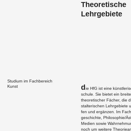
Theoretische
Lehrgebiete
Studium im Fachbereich
D
Kunst
ie HfG ist eine künst­le­ri
schu­le. Sie bie­tet ein brei­
theo­re­ti­scher Fä­cher, die 
stal­te­ri­schen Lehr­ge­bie­te ur
fen und er­gän­zen. Im Fach
ge­schich­te, Phi­lo­so­phie/Äs­
Me­di­en sowie Wahr­neh­mung
noch um wei­te­re Theo­rie­an­