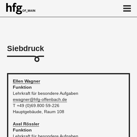
de
en
Siebdruck
Über
Kalender
...
Ellen
Wagner
Funktion
Lehrkraft für besondere Aufgaben
ewagner@hfg-offenbach.de
T +49 (0)69.800 59-226
Hauptgebäude, Raum 108
Axel
Rössler
Funktion
Lehrkraft für besondere Aufgaben