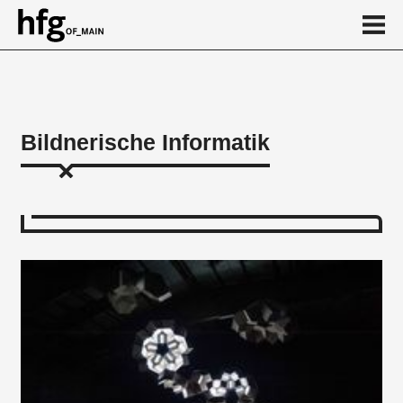
de
en
Bildnerische Informatik
Über
...