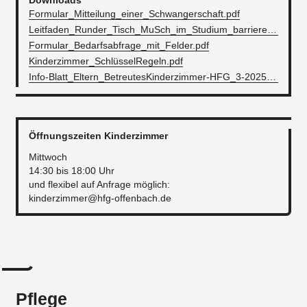
Downloads
Formular_Mitteilung_einer_Schwangerschaft.pdf
Leitfaden_Runder_Tisch_MuSch_im_Studium_barrierefrei_(1).pdf
Formular_Bedarfsabfrage_mit_Felder.pdf
Kinderzimmer_SchlüsselRegeln.pdf
Info-Blatt_Eltern_BetreutesKinderzimmer-HFG_3-2025.pdf
Öffnungszeiten Kinderzimmer
Mittwoch
14:30 bis 18:00 Uhr
und flexibel auf Anfrage möglich:
kinderzimmer@hfg-offenbach.de
Pflege