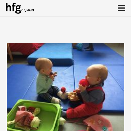
de
en
Elternschaft
Pflege
Gesundheit und Sport
...