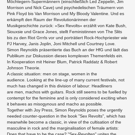
Möchtegern-Supermännern (einschließlich Led Zeppelin, Jim
Morrison und Nick Cave) und psychedelischen Träumern von
Pink Floyd bis Van Morrison und My Bloody Valentine. Und es
erkämpft den Raum der Revolutionärinnen der
Musikgeschichte zurück: »Sex Revolts« erzählt von Kate Bush,
Siouxsie und Grace Jones, stellt Feministinnen von The Slits
bis zu den Riot Grrrls vor und porträtiert Rock-Hochpriester wie
PJ Harvey, Janis Joplin, Joni Mitchell und Courtney Love.
Simon Reynolds präsentierte das Buch an der HfG und lädt das
Publikum zur Diskussion dieses komplexen Themenfelds ein.
In Kooperation mit Heiner Blum, Patrick Raddatz & Robert
Johnson Theorie.
A classic situation: men on stage, women in the
audience. Looking at the line-up of many current festivals, not
much has changed in this division of labour: Headliners
are men, machos with guitars. Rock still seems to be fuelled by
contempt for the feminine and is only considered exciting when
it behaves as misogynous and macho as possible.
Together with Joy Press, Simon Reynolds poses the urgently
needed counter-question in the book "Sex Revolts", which has
meanwhile become a classic, in view of the cultisation of the
masculine in rock and the marginalisation of female artists:
Does that have to be the case? "Sex-Revolten" unites the