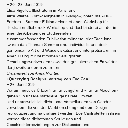
20.–23. Juni 2019
Élise Rigollet, Illustratorin in Paris, und
Alice Wietzel,Grafikdesignerin in Glasgow, boten mit »OFF
Borders – Summer Edition« einen offenen Workshop für
Illustration, Siebdruck-Workshop und Buchbinderei an, der in
einer die Arbeiten der Studierenden
zusammenfassenden Publikation mündete. Vier Tage lang
wurde das Thema »Sommer« auf individuelle und doch
gemeinsame Art und Weise diskutiert und interpretiert, um in
einen Dialog mit bestimmten Verfügbaren
Gestaltungswerkzeugen sowie den gestalterischen Entwürfen
der jeweils anderen zu treten.
Organisiert von Anna Richter.
»Queerying Design«, Vortrag von Ece Canli
26. Juni 2019
Warum muss es Ü-Eier ‘nur für Jungs’ und »nur für Mädchen«
geben? In unsere materielle, gestaltete Umwelt
sind unausweichlich dichotome Vorstellungen von Gender
verwoben, die von der Marktforschung und dem Design
reproduziert und naturalisiert werden. Ece Canli stellte in ihrem
Vortrag diese dichotomen Strukturen und
Geschlechterbeziehungen zur Diskussion und