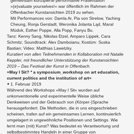
gemeinsam konzipierte performative Präsentation
»(e)valuate yourselves!« war öffentlich im Rahmen der
Offenbacher Kunstansichten 2019 zu sehen.
Mit Performances von: Damla Ar, Pia von Strelow, Yaching
Cheung, Ronja Gerstadt, Weronika Jolanta Ląd, Maral
Müdok, Esther Poppe, Alla Popp, Fanyu Bu.
Tanz: Kenny Sang, Nikolas Etzel, Amparo Lippek, Cara
Schmitz; Soundtrack: Alex Damboianu; Kostüm: Suska
Bastian; Video: ​Matthias Lawetzky.
Kuratiert von allen Teilnehmenden in Kollaboration mit Natalie
Keppler​, mit freundlicher Unterstützung der Kunstansichten
2019 – Das Festival der Kunst in Offenbach.
»May I Sit? * a symposium_workshop on art education,
current politics and the institution of art«
1. Februar 2019
Während des Workshops »May I Sit« wurden auf
unkonventionelle und experimentelle Weise übliche
Denkweisen und der Gebrauch von (Körper-)Sprache
herausgefordert. Die Methoden, die in uns eingeschrieben
scheinen, trafen auf ein gemeinsames Lernen, kontinuierlich
umgelagert in ungewöhnliche Positionen und Settings. Wie
lernt man (mit) Kunst? Was bedeutet es Verantwortung und
selbstbestimmtes Handeln in einer Gruppe von