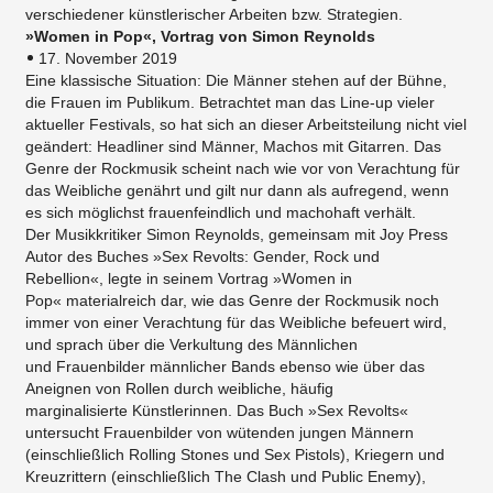
verschiedener künstlerischer Arbeiten bzw. Strategien.
»Women in Pop«, Vortrag von Simon Reynolds
17. November 2019
Eine klassische Situation: Die Männer stehen auf der Bühne,
die Frauen im Publikum. Betrachtet man das Line-up vieler
aktueller Festivals, so hat sich an dieser Arbeitsteilung nicht viel
geändert: Headliner sind Männer, Machos mit Gitarren. Das
Genre der Rockmusik scheint nach wie vor von Verachtung für
das Weibliche genährt und gilt nur dann als aufregend, wenn
es sich möglichst frauenfeindlich und machohaft verhält.
Der Musikkritiker Simon Reynolds, gemeinsam mit Joy Press
Autor des Buches »Sex Revolts: Gender, Rock und
Rebellion«, legte in seinem Vortrag »Women in
Pop« materialreich dar, wie das Genre der Rockmusik noch
immer von einer Verachtung für das Weibliche befeuert wird,
und sprach über die Verkultung des Männlichen
und Frauenbilder männlicher Bands ebenso wie über das
Aneignen von Rollen durch weibliche, häufig
marginalisierte Künstlerinnen. Das Buch »Sex Revolts«
untersucht Frauenbilder von wütenden jungen Männern
(einschließlich Rolling Stones und Sex Pistols), Kriegern und
Kreuzrittern (einschließlich The Clash und Public Enemy),