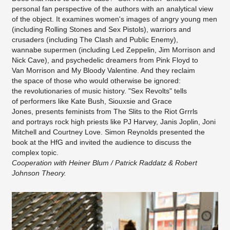
personal fan perspective of the authors with an analytical view
of the object. It examines women's images of angry young men
(including Rolling Stones and Sex Pistols), warriors and
crusaders (including The Clash and Public Enemy),
wannabe supermen (including Led Zeppelin, Jim Morrison and
Nick Cave), and psychedelic dreamers from Pink Floyd to
Van Morrison and My Bloody Valentine. And they reclaim
the space of those who would otherwise be ignored:
the revolutionaries of music history. "Sex Revolts" tells
of performers like Kate Bush, Siouxsie and Grace
Jones, presents feminists from The Slits to the Riot Grrrls
and portrays rock high priests like PJ Harvey, Janis Joplin, Joni
Mitchell and Courtney Love. Simon Reynolds presented the
book at the HfG and invited the audience to discuss the
complex topic.
Cooperation with Heiner Blum / Patrick Raddatz & Robert
Johnson Theory.