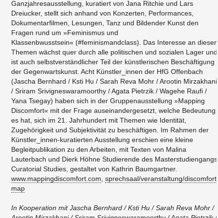
Ganzjahresausstellung, kuratiert von Jana Ritchie und Lars
Dreiucker, stellt sich anhand von Konzerten, Performances,
Dokumentarfilmen, Lesungen, Tanz und Bildender Kunst den
Fragen rund um »Feminismus und
Klassenbwusstsein« (#feminismandclass). Das Interesse an diesen
Themen wächst quer durch alle politischen und sozialen Lager und
ist auch selbstverständlicher Teil der künstlerischen Beschäftigung
der Gegenwartskunst. Acht Künstler_innen der HfG Offenbach
(Jascha Bernhard / Ksti Hu / Sarah Reva Mohr / Arootin Mirzakhani
/ Sriram Srivigneswaramoorthy / Agata Pietrzik / Wagehe Raufi /
Yana Tsegay) haben sich in der Gruppenausstellung »Mapping
Discomfort« mit der Frage auseinandergesetzt, welche Bedeutung
es hat, sich im 21. Jahrhundert mit Themen wie Identität,
Zugehörigkeit und Subjektivität zu beschäftigen. Im Rahmen der
Künstler_innen-kuratierten Ausstellung erschien eine kleine
Begleitpublikation zu den Arbeiten, mit Texten von Malina
Lauterbach und Dierk Höhne Studierende des Masterstudiengangs
Curatorial Studies, gestaltet von Kathrin Baumgartner.
www.mappingdiscomfort.com
,
sprechsaal/veranstaltung/discomfort
map
In Kooperation mit Jascha Bernhard / Ksti Hu / Sarah Reva Mohr /
Arootin Mirzakhani / Sriram Srivigneswaramoorthy / Agata Pietrzik /