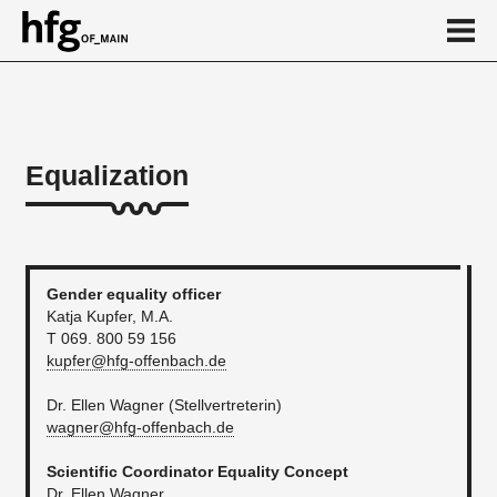
de
en
Equalization
About
Richtlinie zur Allgemeinen Gleichbehandlung
HfG - Ein sicherer Raum für Kreativität
Gender equality officer
Katja Kupfer, M.A.
Gendergerechte Sprache
T 069. 800 59 156
kupfer@hfg-offenbach.de
Lehraufträge Gender- und Queer-Studies
Dr. Ellen Wagner (Stellvertreterin)
Awareness Preis
wagner@hfg-offenbach.de
Awareness Talks
Scientific Coordinator Equality Concept
...
Dr. Ellen Wagner