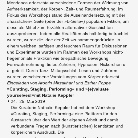
Mendonca erforschte verschiedene Formen der Widmung von
Aufmerksamkeit, der Körper-, Zeit- und Raumerfahrung. Im
Fokus des Workshops stand die Auseinandersetzung mit der
»hässlichen« Seite (oder der »B-Seite«) populären Fiktion, um
diese als Mittel zum Erzählen alternativer Geschichten
auszuprobieren. Indem alle Realitäten als halbfertig betrachtet
wurden, wurde die Idee der Zeit »zusammengedrückt«. In
einem weichen, saftigen und feuchten Raum für Diskussionen
und Experimente wurden im Rahmen des Workshops nicht-
hegemoniale Praktiken wie telepathische Bewegung,
Fernwahrnehmung, tiefes Zuhören, Hypnosen, Nickerchen u.
a. geteilt. Durch Tanz, Mittagsschlaf, Lesen und Zuhören
wurden verschiedene Vorstellungen vom Körper erforscht.
Eingeladen von Arootin Mirzakhani und Esther Poppe
»Curating, Staging, Performing« und »(e)valuate
yourselves!«mit Natalie Keppler
24.–25. Mai 2019
Die Kuratorin Nathalie Keppler bot mit dem Workshop
»Curating, Staging, Performing« eine Plattform für den
Austausch über den Wert der eigenen Arbeit und damit
verbundene Fragen nach (künstlerischen) Identitäten und
körperlichem Ausdruck. Die