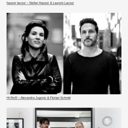
hauser lacour – Stefan Hauser & Laurent Lacour
Hi-ReS! – Alexandra Jugovic & Florian Schmitt