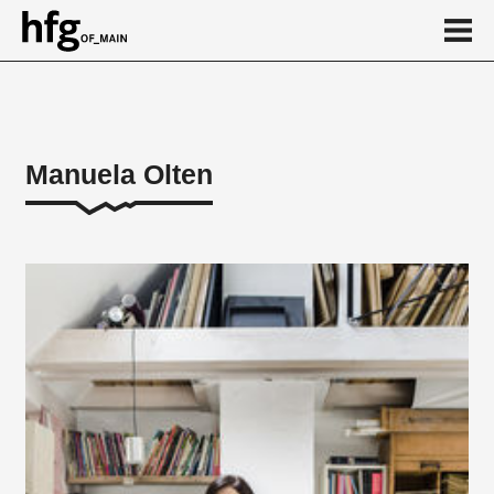
de
en
Manuela Olten
Über
Arbeiten
...