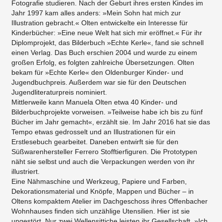
Fotografie studieren. Nach der Geburt ihres ersten Kindes im
Jahr 1997 kam alles anders: »Mein Sohn hat mich zur
Illustration gebracht.« Olten entwickelte ein Interesse für
Kinderbücher: »Eine neue Welt hat sich mir eröffnet.« Für ihr
Diplomprojekt, das Bilderbuch »Echte Kerle«, fand sie schnell
einen Verlag. Das Buch erschien 2004 und wurde zu einem
großen Erfolg, es folgten zahlreiche Übersetzungen. Olten
bekam für »Echte Kerle« den Oldenburger Kinder- und
Jugendbuchpreis. Außerdem war sie für den Deutschen
Jugendliteraturpreis nominiert.
Mittlerweile kann Manuela Olten etwa 40 Kinder- und
Bilderbuchprojekte vorweisen. »Teilweise habe ich bis zu fünf
Bücher im Jahr gemacht«, erzählt sie. Im Jahr 2016 hat sie das
Tempo etwas gedrosselt und an Illustrationen für ein
Erstlesebuch gearbeitet. Daneben entwirft sie für den
Süßwarenhersteller Ferrero Stofftierfiguren. Die Prototypen
näht sie selbst und auch die Verpackungen werden von ihr
illustriert.
Eine Nähmaschine und Werkzeug, Papiere und Farben,
Dekorationsmaterial und Knöpfe, Mappen und Bücher – in
Oltens kompaktem Atelier im Dachgeschoss ihres Offenbacher
Wohnhauses finden sich unzählige Utensilien. Hier ist sie
ungestört. Nur zwei Wellensittiche leisten ihr Gesellschaft. »Ich