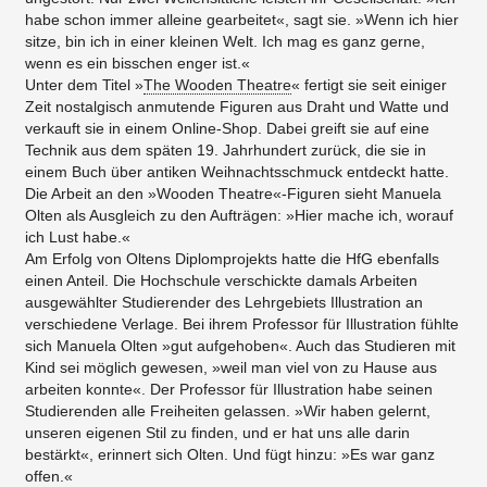
habe schon immer alleine gearbeitet«, sagt sie. »Wenn ich hier
sitze, bin ich in einer kleinen Welt. Ich mag es ganz gerne,
wenn es ein bisschen enger ist.«
Unter dem Titel »
The Wooden Theatre
« fertigt sie seit einiger
Zeit nostalgisch anmutende Figuren aus Draht und Watte und
verkauft sie in einem Online-Shop. Dabei greift sie auf eine
Technik aus dem späten 19. Jahrhundert zurück, die sie in
einem Buch über antiken Weihnachtsschmuck entdeckt hatte.
Die Arbeit an den »Wooden Theatre«-Figuren sieht Manuela
Olten als Ausgleich zu den Aufträgen: »Hier mache ich, worauf
ich Lust habe.«
Am Erfolg von Oltens Diplomprojekts hatte die HfG ebenfalls
einen Anteil. Die Hochschule verschickte damals Arbeiten
ausgewählter Studierender des Lehrgebiets Illustration an
verschiedene Verlage. Bei ihrem Professor für Illustration fühlte
sich Manuela Olten »gut aufgehoben«. Auch das Studieren mit
Kind sei möglich gewesen, »weil man viel von zu Hause aus
arbeiten konnte«. Der Professor für Illustration habe seinen
Studierenden alle Freiheiten gelassen. »Wir haben gelernt,
unseren eigenen Stil zu finden, und er hat uns alle darin
bestärkt«, erinnert sich Olten. Und fügt hinzu: »Es war ganz
offen.«