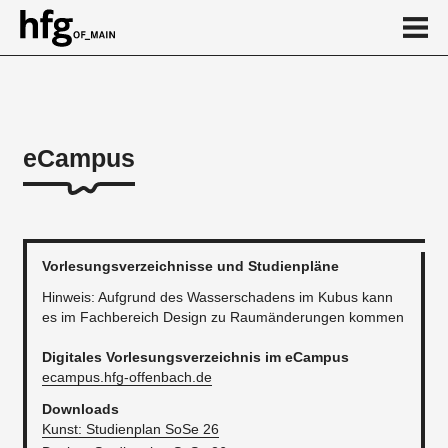
de
en
eCampus
Über
Zeittafel
Digitaler Erstibeutel
Vorlesungsverzeichnisse und Studienpläne
Archiv
Hinweis: Aufgrund des Wasserschadens im Kubus kann
es im Fachbereich Design zu Raumänderungen kommen
...
Digitales Vorlesungsverzeichnis im eCampus​
ecampus.hfg-offenbach.de
Downloads
Kunst: Studienplan SoSe 26