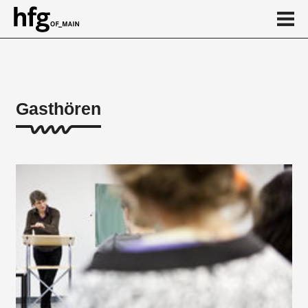
de
en
Gasthören
Über
...