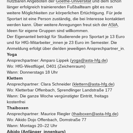
nutzbaren Angeboten der
Goethe-Universität
und dem schon
länger erfolgreich trainierenden Fußballteam gibt es nun
weitere Möglichkeiten zur körperlichen Ertüchtigung. Für jede
Sportart ist eine Person zuständig, die bei Interesse kontaktiert
werden kann. Über weitere Anregungen freut sich der
AStA
,
Ideen für eigene Gruppen sind willkommen.
Der Eigenanteil beträgt für Studierende pro Sportart je 13 Euro
und für HfG-Mitarbeiter_innen je 23 Euro im Semester. Die
Anmeldung erfolgt über die/den jeweiligen Ansprechpartner_in.
Yoga
Ansprechpartner: Amparo Lippek (
yoga@asta-hfg.de
)
Wo: HfG-Westflügel, D401 (Zeichenraum)
Wann: Donnerstags 18 Uhr
Klettern
Ansprechpartner: Clara Schneider (
klettern@asta-hfg.de
)
Wo: Kletterbar Offenbach, Sprendlinger Landstraße 177
Wann: Die ganze Woche vergünstigter Eintritt, freitags
kostenfrei
Thaiboxen
Ansprechpartner: Maurice Riegler (
thaiboxen@asta-hfg.de
)
Wo: Aikido Dojo Offenbach, Domstraße 77
Wann: Montags 20–22 Uhr
Aikido (Anfänger_innenkurs)