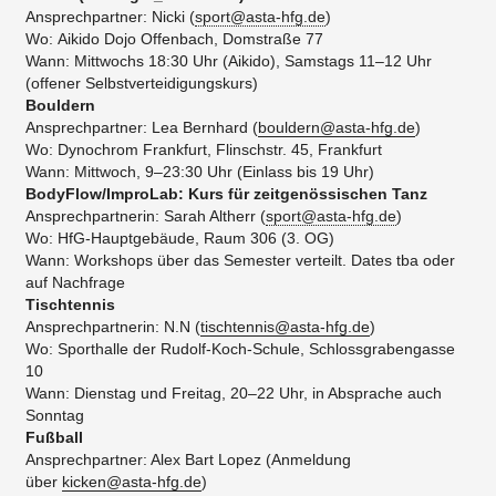
Ansprechpartner: Nicki (
sport@asta-hfg.de
)
Wo: Aikido Dojo Offenbach, Domstraße 77
Wann: Mittwochs 18:30 Uhr (Aikido), Samstags 11–12 Uhr
(offener Selbstverteidigungskurs)
Bouldern
Ansprechpartner: Lea Bernhard (
bouldern@asta-hfg.de
)
Wo: Dynochrom Frankfurt, Flinschstr. 45, Frankfurt
Wann: Mittwoch, 9–23:30 Uhr (Einlass bis 19 Uhr)
BodyFlow/ImproLab: Kurs für zeitgenössischen Tanz
Ansprechpartnerin: Sarah Altherr (
sport@asta-hfg.de
)
Wo: HfG-Hauptgebäude, Raum 306 (3. OG)
Wann: Workshops über das Semester verteilt. Dates tba oder
auf Nachfrage
Tischtennis
Ansprechpartnerin: N.N (
tischtennis@asta-hfg.de
)
Wo: Sporthalle der Rudolf-Koch-Schule, Schlossgrabengasse
10
Wann: Dienstag und Freitag, 20–22 Uhr, in Absprache auch
Sonntag
Fußball
Ansprechpartner: Alex Bart Lopez (Anmeldung
über
kicken@asta-hfg.de
)