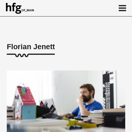
de
en
Florian Jenett
Über
Arbeiten
...