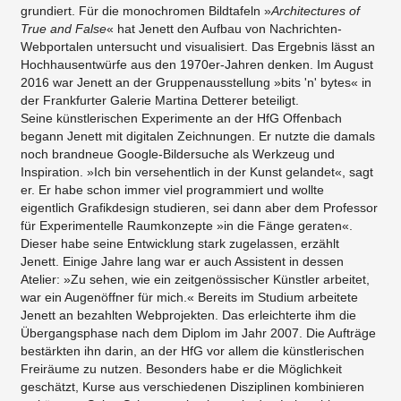
grundiert. Für die monochromen Bildtafeln »
Architectures of
True and False
« hat Jenett den Aufbau von Nachrichten-
Webportalen untersucht und visualisiert. Das Ergebnis lässt an
Hochhausentwürfe aus den 1970er-Jahren denken. Im August
2016 war Jenett an der Gruppenausstellung »bits 'n' bytes« in
der Frankfurter Galerie Martina Detterer beteiligt.
Seine künstlerischen Experimente an der HfG Offenbach
begann Jenett mit digitalen Zeichnungen. Er nutzte die damals
noch brandneue Google-Bildersuche als Werkzeug und
Inspiration. »Ich bin versehentlich in der Kunst gelandet«, sagt
er. Er habe schon immer viel programmiert und wollte
eigentlich Grafikdesign studieren, sei dann aber dem Professor
für Experimentelle Raumkonzepte »in die Fänge geraten«.
Dieser habe seine Entwicklung stark zugelassen, erzählt
Jenett. Einige Jahre lang war er auch Assistent in dessen
Atelier: »Zu sehen, wie ein zeitgenössischer Künstler arbeitet,
war ein Augenöffner für mich.« Bereits im Studium arbeitete
Jenett an bezahlten Webprojekten. Das erleichterte ihm die
Übergangsphase nach dem Diplom im Jahr 2007. Die Aufträge
bestärkten ihn darin, an der HfG vor allem die künstlerischen
Freiräume zu nutzen. Besonders habe er die Möglichkeit
geschätzt, Kurse aus verschiedenen Disziplinen kombinieren