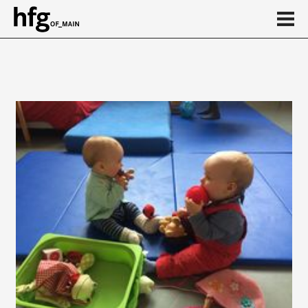
de
en
Elternschaft
Pflege
Gesundheit und Sport
...