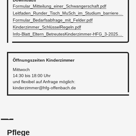
Downloads
Formular_Mitteilung_einer_Schwangerschaft.pdf
Leitfaden_Runder_Tisch_MuSch_im_Studium_barrierefrei_(1).pdf
Formular_Bedarfsabfrage_mit_Felder.pdf
Kinderzimmer_SchlüsselRegeln.pdf
Info-Blatt_Eltern_BetreutesKinderzimmer-HFG_3-2025.pdf
Öffnungszeiten Kinderzimmer
Mittwoch
14:30 bis 18:00 Uhr
und flexibel auf Anfrage möglich:
kinderzimmer@hfg-offenbach.de
Pflege