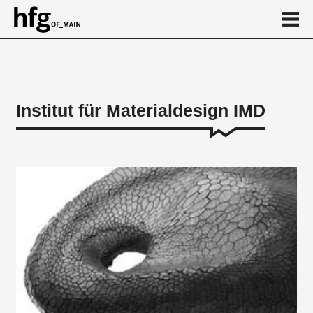
de
en
Institut für Materialdesign IMD
Über
Partner
Projekte
Kalender
News
...