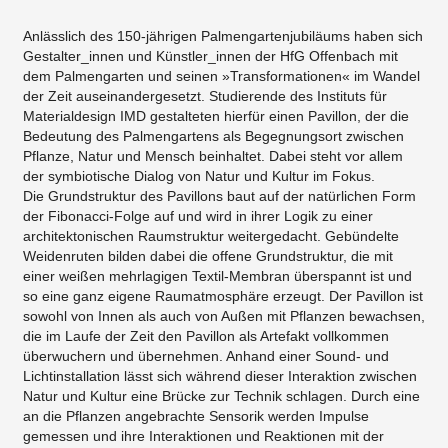
Anlässlich des 150-jährigen Palmengartenjubiläums haben sich
Gestalter_innen und Künstler_innen der HfG Offenbach mit
dem Palmengarten und seinen »Transformationen« im Wandel
der Zeit auseinandergesetzt. Studierende des Instituts für
Materialdesign IMD gestalteten hierfür einen Pavillon, der die
Bedeutung des Palmengartens als Begegnungsort zwischen
Pflanze, Natur und Mensch beinhaltet. Dabei steht vor allem
der symbiotische Dialog von Natur und Kultur im Fokus.
Die Grundstruktur des Pavillons baut auf der natürlichen Form
der Fibonacci-Folge auf und wird in ihrer Logik zu einer
architektonischen Raumstruktur weitergedacht. Gebündelte
Weidenruten bilden dabei die offene Grundstruktur, die mit
einer weißen mehrlagigen Textil-Membran überspannt ist und
so eine ganz eigene Raumatmosphäre erzeugt. Der Pavillon ist
sowohl von Innen als auch von Außen mit Pflanzen bewachsen,
die im Laufe der Zeit den Pavillon als Artefakt vollkommen
überwuchern und übernehmen. Anhand einer Sound- und
Lichtinstallation lässt sich während dieser Interaktion zwischen
Natur und Kultur eine Brücke zur Technik schlagen. Durch eine
an die Pflanzen angebrachte Sensorik werden Impulse
gemessen und ihre Interaktionen und Reaktionen mit der