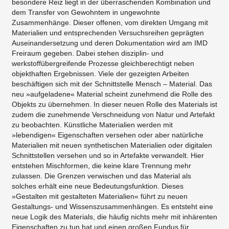
besondere Reiz liegt in der überraschenden Kombination und
dem Transfer von Gewohntem in ungewohnte
Zusammenhänge. Dieser offenen, vom direkten Umgang mit
Materialien und entsprechenden Versuchsreihen geprägten
Auseinandersetzung und deren Dokumentation wird am IMD
Freiraum gegeben. Dabei stehen disziplin- und
werkstoffübergreifende Prozesse gleichberechtigt neben
objekthaften Ergebnissen. Viele der gezeigten Arbeiten
beschäftigen sich mit der Schnittstelle Mensch – Material. Das
neu »aufgeladene« Material scheint zunehmend die Rolle des
Objekts zu übernehmen. In dieser neuen Rolle des Materials ist
zudem die zunehmende Verschneidung von Natur und Artefakt
zu beobachten. Künstliche Materialien werden mit
»lebendigen« Eigenschaften versehen oder aber natürliche
Materialien mit neuen synthetischen Materialien oder digitalen
Schnittstellen versehen und so in Artefakte verwandelt. Hier
entstehen Mischformen, die keine klare Trennung mehr
zulassen. Die Grenzen verwischen und das Material als
solches erhält eine neue Bedeutungsfunktion. Dieses
»Gestalten mit gestalteten Materialien« führt zu neuen
Gestaltungs- und Wissenszusammenhängen. Es entsteht eine
neue Logik des Materials, die häufig nichts mehr mit inhärenten
Eigenschaften zu tun hat und einen großen Fundus für