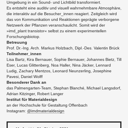
Umgebung in ein Sound- und Lichtbild transformiert.
Es entsteht eine auditiv und visuell wahrnehmbare Atmosphäre,
die interaktiv auf die Besucher_innen reagiert. Zeitgleich wird
das von Kommunikation und Reaktionen geprägte verborgene
Netzwerk der Pflanzen veranschaulicht. Somit wird der
»imd_plant transistor« selbst zu einem experimentellen
Forschungsbiotop.
Betreuung
Prof. Dr.-Ing. Arch. Markus Holzbach, Dipl.-Des. Valentin Brück
Teilnehmer_innen
Lisa Bartz, Kira Bernauer, Sophie Bernauer, Johannes Bietz, Till
Eser, Lucas Glittenberg, Noa Haller, Nina Jäcker, Lennard
Ludig, Zachary Mentzos, Leonard Neunzerling, Josephine
Pavesi, Daniel Wolff
Besonderer Dank an
das Palmengarten-Team, Stephan Blanché, Michael Langsdorf,
Adrian Kitzinger, Robert Langer
Institut für Materialdesign
an der Hochschule für Gestaltung Offenbach
Instagram:
@imdmaterialdesign