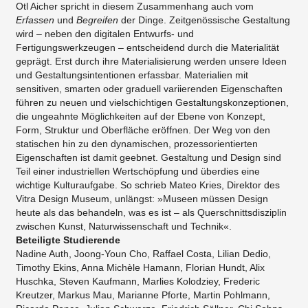
Otl Aicher spricht in diesem Zusammenhang auch vom
Erfassen
und
Begreifen
der Dinge. Zeitgenössische Gestaltung
wird – neben den digitalen Entwurfs- und
Fertigungswerkzeugen – entscheidend durch die Materialität
geprägt. Erst durch ihre Materialisierung werden unsere Ideen
und Gestaltungsintentionen erfassbar. Materialien mit
sensitiven, smarten oder graduell variierenden Eigenschaften
führen zu neuen und vielschichtigen Gestaltungskonzeptionen,
die ungeahnte Möglichkeiten auf der Ebene von Konzept,
Form, Struktur und Oberfläche eröffnen. Der Weg von den
statischen hin zu den dynamischen, prozessorientierten
Eigenschaften ist damit geebnet. Gestaltung und Design sind
Teil einer industriellen Wertschöpfung und überdies eine
wichtige Kulturaufgabe. So schrieb Mateo Kries, Direktor des
Vitra Design Museum, unlängst: »Museen müssen Design
heute als das behandeln, was es ist – als Querschnittsdisziplin
zwischen Kunst, Naturwissenschaft und Technik«.
Beteiligte Studierende
Nadine Auth, Joong-Youn Cho, Raffael Costa, Lilian Dedio,
Timothy Ekins, Anna Michèle Hamann, Florian Hundt, Alix
Huschka, Steven Kaufmann, Marlies Kolodziey, Frederic
Kreutzer, Markus Mau, Marianne Pforte, Martin Pohlmann,