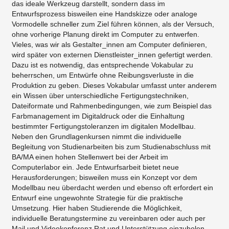
das ideale Werkzeug darstellt, sondern dass im
Entwurfsprozess bisweilen eine Handskizze oder analoge
Vormodelle schneller zum Ziel führen können, als der Versuch,
ohne vorherige Planung direkt im Computer zu entwerfen.
Vieles, was wir als Gestalter_innen am Computer definieren,
wird später von externen Dienstleister_innen gefertigt werden.
Dazu ist es notwendig, das entsprechende Vokabular zu
beherrschen, um Entwürfe ohne Reibungsverluste in die
Produktion zu geben. Dieses Vokabular umfasst unter anderem
ein Wissen über unterschiedliche Fertigungstechniken,
Dateiformate und Rahmenbedingungen, wie zum Beispiel das
Farbmanagement im Digitaldruck oder die Einhaltung
bestimmter Fertigungstoleranzen im digitalen Modellbau.
Neben den Grundlagenkursen nimmt die individuelle
Begleitung von Studienarbeiten bis zum Studienabschluss mit
BA/MA einen hohen Stellenwert bei der Arbeit im
Computerlabor ein. Jede Entwurfsarbeit bietet neue
Herausforderungen; bisweilen muss ein Konzept vor dem
Modellbau neu überdacht werden und ebenso oft erfordert ein
Entwurf eine ungewohnte Strategie für die praktische
Umsetzung. Hier haben Studierende die Möglichkeit,
individuelle Beratungstermine zu vereinbaren oder auch per
Mail und Videokonferenz Rat und Unterstützung einzuholen.