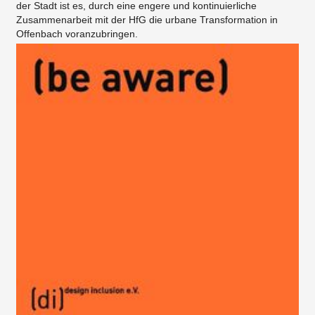
der Stadt ist es, durch eine engere und kontinuierliche
Zusammenarbeit mit der HfG die urbane Transformation in
Offenbach voranzubringen.