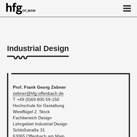
de
en
Industrial Design
Über
Hauptstudium
Kalender
Prof. Frank Georg Zebner
News
zebner@hfg-offenbach.de
T +49 (0)69.800 59-150
...
Hochschule für Gestaltung
Westflügel 2. Stock
Fachbereich Design
Lehrgebiet Industrial Design
Schloßstraße 31
63065 Offenbach am Main