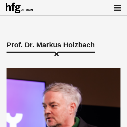
de
en
Prof. Dr. Markus Holzbach
Person
Vita
Projekte
News
Kalender