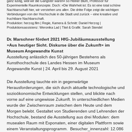
ganz lustig, weil wir die Gangster waren« so Heiner Blum, Professor für
Experimentelle Raumkonzepte. Doch: »Die Wahrheit ist: Es ist eine total schöne
Nachbarschaft hier, wir verstehen uns alle«. Die dritte Folge zeigt die wichtigen
Verbindungen von der Hochschule in die Stadt und zurück – eine kreative und
fruchtbare Nachbarschaft.
Produktion: herzog.film | Regie, Kamera & Schnitt: Daniel Herzog |
Produktionsassistenz: Weronika Lad | Titel & Grafik: Sarah Stendel
Dr. Marschner fördert 2021 HfG-Jubiläumsausstellung
»Aus heutiger Sicht. Diskurse über die Zukunft« im
Museum Angewandte Kunst
Ausstellung anlässlich des 50-jährigen Bestehens als
Kunsthochschule des Landes Hessen im Museum
Angewandte Kunst | 24. April bis 29. August 2021
Die Ausstellung tauchte ein in gegenwärtige
Herausforderungen, die sich durch aktuelle technologische und
sozioökonomische Entwicklungen stellen, und blickte nach
vorne auf eine ungewisse Zukunft. In unterschiedlichen Medien
wurde der Zwischenraum zwischen dem Heute und dem
Morgen belebt. Gestaltet von Studierenden und Lehrenden der
Hochschule, bestand die Ausstellung aus drei Modulen: dem
musealen Raum mit Exponaten, einer digitalen Plattform sowie
einem Veranstaltungsprogramm. Besucher_innenzahl: 12.086