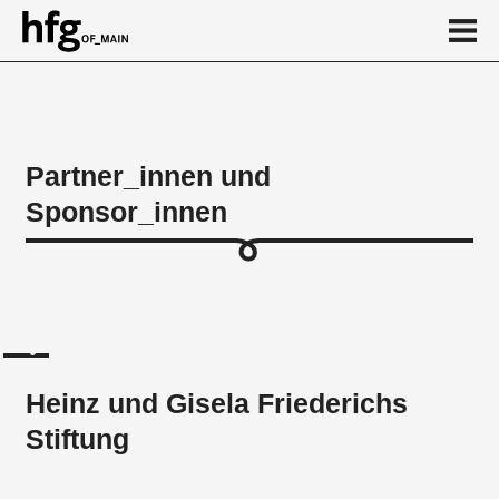
de
en
Partner_innen und
Sponsor_innen
Über
Heinz und Gisela Friederichs Stiftung
Dr. Marschner Stiftung
...
Heinz und Gisela Friederichs
Stiftung