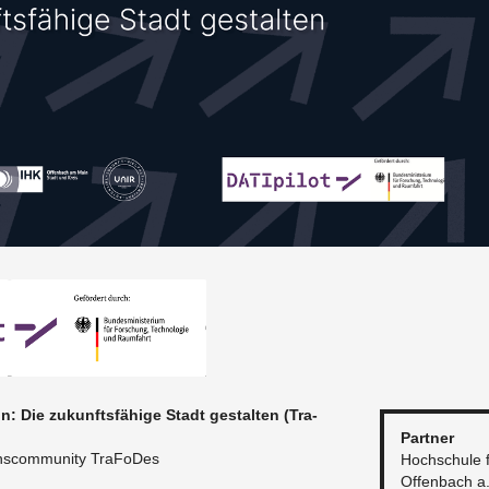
gn: Die zu­kunfts­fä­hi­ge Stadt ge­stal­ten (Tra­
Part­ner
ons­com­mu­ni­ty Tra­Fo­Des
Hoch­schu­le 
Of­fen­bach a