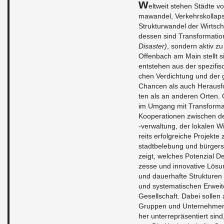
W
elt­weit ste­hen Städ­te vo
ma­wan­del, Ver­kehrs­kol­laps, Mi
Struk­tur­wan­del der Wirt­sch
des­sen sind Trans­for­ma­tio­
Di­sas­ter)
, son­dern aktiv zu 
Of­fen­bach am Main stellt si
ent­ste­hen aus der spe­zi­fi­
chen Ver­dich­tung und der gro
Chan­cen als auch Her­aus­for­
ten als an an­de­ren Orten.
im Um­gang mit Trans­for­ma­ti
Ko­ope­ra­tio­nen zwi­schen de
-ver­wal­tung, der lo­ka­len Wirt
reits er­folg­rei­che Pro­jek­te
stadt­be­le­bung und bür­ger­s
zeigt, wel­ches Po­ten­zi­al D
zes­se und in­no­va­ti­ve Lö­s
und dau­er­haf­te Struk­tu­ren 
und sys­te­ma­ti­schen Er­wei
Ge­sell­schaft. Dabei sol­len
Grup­pen und Un­ter­neh­men s
her un­ter­re­prä­sen­tiert sin