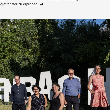
gie­trans­fer zu er­pro­ben.