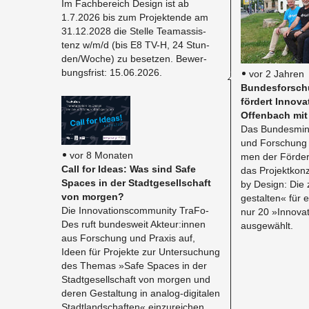
Im Fach­be­reich De­sign ist ab
1.7.2026 bis zum Pro­jek­ten­de am
31.12.2028 die Stel­le Tea­m­as­sis­
tenz w/m/d (bis E8 TV-H, 24 Stun­
den/Woche) zu be­set­zen. Be­wer­
bungs­frist: 15.06.2026.
vor 2 Jahren
Bun­des­for­schu
för­dert In­no­va
Of­fen­bach mit
Das Bun­des­mi­ni
und For­schung
vor 8 Monaten
men der För­der­ric
Call for Ideas: Was sind Safe
das Pro­jekt­kon­
Spaces in der Stadt­ge­sell­schaft
by De­sign: Die z
von mor­gen?
ge­stal­ten« für 
Die In­no­va­ti­ons­com­mu­ni­ty Tra­Fo­
nur 20 »In­no­va­
Des ruft bun­des­weit Ak­teur:innen
aus­ge­wählt.
aus For­schung und Pra­xis auf,
Ideen für Pro­jek­te zur Un­ter­su­chung
des The­mas »Safe Spaces in der
Stadt­ge­sell­schaft von mor­gen und
deren Ge­stal­tung in ana­log-di­gi­ta­len
Stadt­land­schaf­ten« ein­zu­rei­chen.