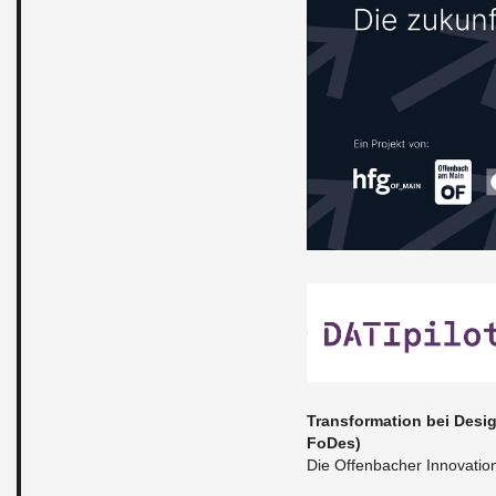
Trans­for­ma­ti­on bei De­si
Fo­Des)
Die Of­fen­ba­cher In­no­va­ti­