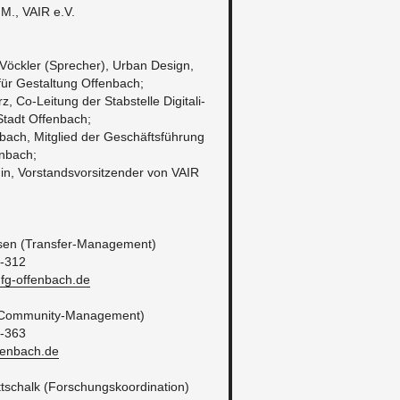
.M., VAIR e.V.
 Vöck­ler (Spre­cher), Urban De­sign,
ür Ge­stal­tung Of­fen­bach;
Co-Lei­tung der Stab­stel­le Di­gi­ta­li­
Stadt Of­fen­bach;
ach, Mit­glied der Ge­schäfts­füh­rung
n­bach;
­nin, Vor­stands­vor­sit­zen­der von VAIR
­sen (Trans­fer-Ma­nage­ment)
9-312
g-​offenbach.​de
(Com­mu­ni­ty-Ma­nage­ment)
9-363
ffenbach.​de
­schalk (For­schungs­ko­or­di­na­ti­on)