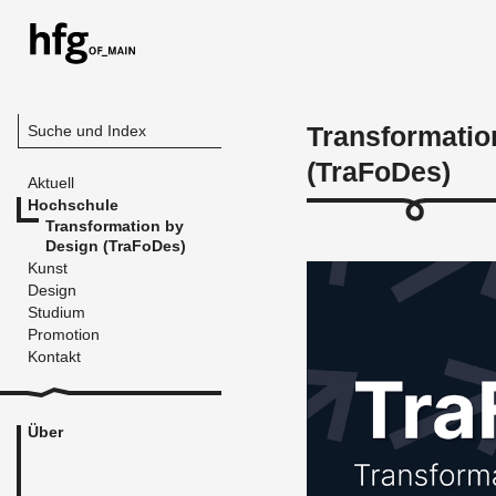
Transformatio
Suche und Index
(TraFoDes)
Aktuell
Hochschule
Transformation by
Design (TraFoDes)
Kunst
Design
Studium
Promotion
Kontakt
Über