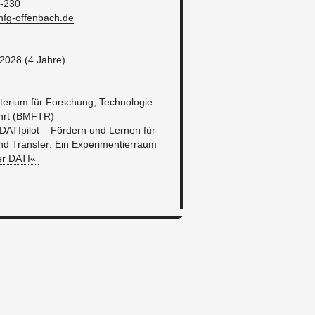
-230
fg-​offenbach.​de
2028 (4 Jahre)
­te­ri­um für For­schung, Tech­no­lo­gie
hrt (BMFTR)
 »DA­TI­pi­lot – För­dern und Ler­nen für
 und Trans­fer: Ein Ex­pe­ri­men­tier­raum
der DATI«