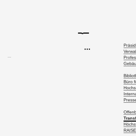
...
Prä­si­
Ver­wal
...
Pro­fes
Ge­bäu
Bi­blio­
Büro fü
Hoch­sc
In­ter­n
Pres­se
Of­fen­
Trans­
Höchs­
RAISE