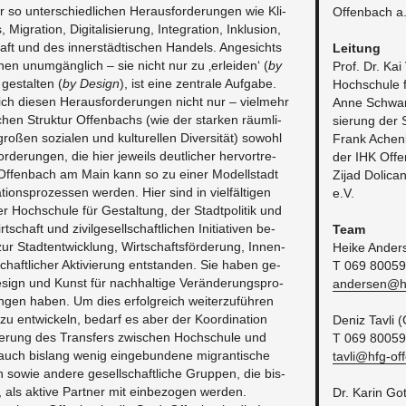
r so un­ter­schied­li­chen Her­aus­for­de­run­gen wie Kli­
Of­fen­bach a
­gra­ti­on, Di­gi­ta­li­sie­rung, In­te­gra­ti­on, In­klu­si­on,
aft und des in­ner­städ­ti­schen Han­dels. An­ge­sichts
Lei­tung
nen un­um­gäng­lich – sie nicht nur zu ‚er­lei­den‘ (
by
Prof. Dr. Kai
ge­stal­ten (
by De­sign
), ist eine zen­tra­le Auf­ga­be.
Hoch­schu­le f
ch die­sen Her­aus­for­de­run­gen nicht nur – viel­mehr
Anne Schwarz, 
schen Struk­tur Of­fen­bachs (wie der star­ken räum­li­
sie­rung der 
­ßen so­zia­len und kul­tu­rel­len Di­ver­si­tät) so­wohl
Frank Achen­b
de­run­gen, die hier je­weils deut­li­cher her­vor­tre­
der IHK Of­fe
 Of­fen­bach am Main kann so zu einer Mo­dell­stadt
Zijad Do­li­ca
­ons­pro­zes­sen wer­den. Hier sind in viel­fäl­ti­gen
e.V.
r Hoch­schu­le für Ge­stal­tung, der Stadt­po­li­tik und
­schaft und zi­vil­ge­sell­schaft­li­chen In­itia­ti­ven be­
Team
 zur Stadt­ent­wick­lung, Wirt­schafts­för­de­rung, In­nen­
Heike An­der
chaft­li­cher Ak­ti­vie­rung ent­stan­den. Sie haben ge­
T 069 8005
e­sign und Kunst für nach­hal­ti­ge Ver­än­de­rungs­pro­
andersen@​hf
un­gen haben. Um dies er­folg­reich wei­ter­zu­füh­ren
zu ent­wi­ckeln, be­darf es aber der Ko­or­di­na­ti­on
Deniz Tavli 
­te­rung des Trans­fers zwi­schen Hoch­schu­le und
T 069 8005
 auch bis­lang wenig ein­ge­bun­de­ne mi­gran­ti­sche
tavli@​hfg-​o
owie an­de­re ge­sell­schaft­li­che Grup­pen, die bis­
d, als ak­ti­ve Part­ner mit ein­be­zo­gen wer­den.
Dr. Karin Gott