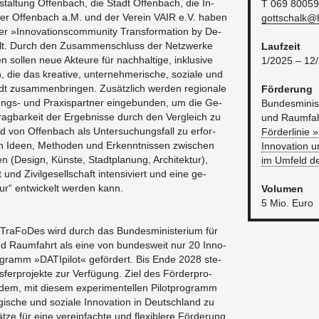
stal­tung Of­fen­bach, die Stadt Of­fen­bach, die In­
T 069 80059
mer Of­fen­bach a.M. und der Ver­ein VAIR e.V. haben
gottschalk@​h
»In­no­va­ti­ons­com­mu­ni­ty Trans­for­ma­ti­on by De­
elt. Durch den Zu­sam­men­schluss der Netz­wer­ke
Lauf­zeit
en sol­len neue Ak­teu­re für nach­hal­ti­ge, in­klu­si­ve
1/2025 – 12/
 die das krea­ti­ve, un­ter­neh­me­ri­sche, so­zia­le und
Stadt zu­sam­men­brin­gen. Zu­sätz­lich wer­den re­gio­na­le
För­de­rung
ungs- und Pra­xis­part­ner ein­ge­bun­den, um die Ge­
Bun­des­mi­nis
r­trag­bar­keit der Er­geb­nis­se durch den Ver­gleich zu
und Raum­fa
d von Of­fen­bach als Un­ter­su­chungs­fall zu er­for­
För­der­li­nie
n Ideen, Me­tho­den und Er­kennt­nis­sen zwi­schen
In­no­va­ti­on
nen (De­sign, Küns­te, Stadt­pla­nung, Ar­chi­tek­tur),
im Um­feld 
 und Zi­vil­ge­sell­schaft in­ten­si­viert und eine ge­
­tur“ ent­wi­ckelt wer­den kann.
Vo­lu­men
5 Mio. Euro
ty Tra­Fo­Des wird durch das Bun­des­mi­nis­te­ri­um für
nd Raum­fahrt als eine von bun­des­weit nur 20 In­no­
o­gramm »DA­TI­pi­lot« ge­för­dert. Bis Ende 2028 ste­
fer­pro­jek­te zur Ver­fü­gung. Ziel des För­der­pro­
dem, mit die­sem ex­pe­ri­men­tel­len Pi­lot­pro­gramm
o­gi­sche und so­zia­le In­no­va­ti­on in Deutsch­land zu
t­ze für eine ver­ein­fach­te und fle­xi­ble­re För­de­rung