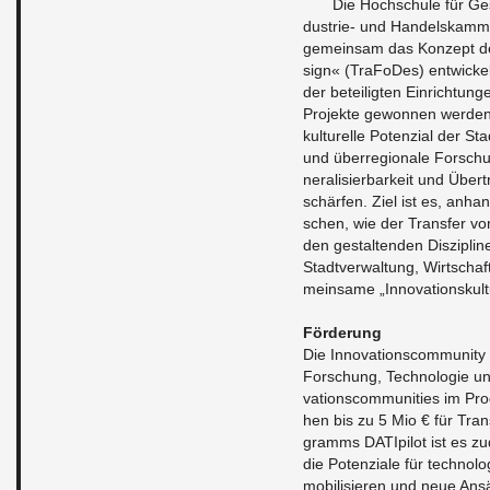
Die Hoch­schu­le für Ge­
dus­trie- und Han­dels­kam­
ge­mein­sam das Kon­zept der 
sign« (Tra­Fo­Des) ent­wi­ck
der be­tei­lig­ten Ein­rich­tun­g
Pro­jek­te ge­won­nen wer­den,
kul­tu­rel­le Po­ten­zi­al der 
und über­re­gio­na­le For­sch
ne­ra­li­sier­bar­keit und Übe
schär­fen. Ziel ist es, an­han
schen, wie der Trans­fer vo
den ge­stal­ten­den Dis­zi­pli­
Stadt­ver­wal­tung, Wirt­schaft
mein­sa­me „In­no­va­ti­ons­kul
För­de­rung
Die In­no­va­ti­ons­com­mu­ni­
For­schung, Tech­no­lo­gie u
va­ti­ons­com­mu­nities im Pr
hen bis zu 5 Mio € für Trans­
gramms DA­TI­pi­lot ist es zu
die Po­ten­zia­le für tech­no­l
mo­bi­li­sie­ren und neue An­sä