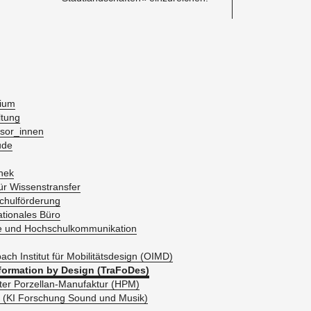
di­um
­tung
­sor_in­nen
­de
thek
r Wis­sens­trans­fer
hul­för­de­rung
a­tio­na­les Büro
 und Hoch­schul­kom­mu­ni­ka­ti­on
bach In­sti­tut für Mo­bi­li­täts­de­sign (OIMD)
for­ma­ti­on by De­sign (Tra­Fo­Des)
ter Por­zel­lan-Ma­nu­fak­tur (HPM)
 (KI For­schung Sound und Musik)