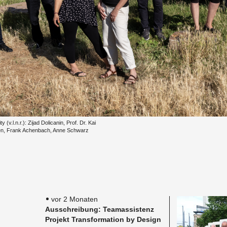
 (v.l.n.r.): Zijad Do­li­ca­nin, Prof. Dr. Kai
­sen, Frank Achen­bach, Anne Schwarz
vor 2 Monaten
Aus­schrei­bung: Tea­m­as­sis­tenz
Pro­jekt Trans­for­ma­ti­on by De­sign