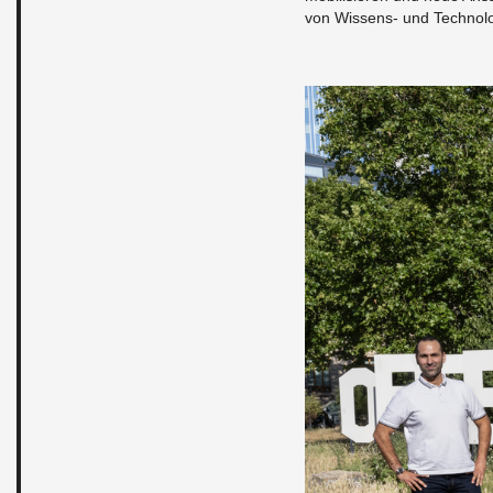
von Wis­sens- und Tech­no­lo­