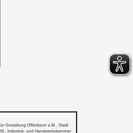
für Ge­stal­tung Of­fen­bach a.M., Stadt
.M., In­dus­trie- und Hand­werks­kam­mer