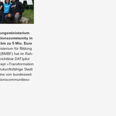
ngs­mi­nis­te­ri­um
­ti­ons­com­mu­ni­ty in
 bis zu 5 Mio. Euro
s­te­ri­um für Bil­dung
 (BMBF) hat im Rah­
ht­li­nie DA­TI­pi­lot
zept »Trans­for­ma­ti­on
u­kunfts­fä­hi­ge Stadt
eine von bun­des­weit
ti­ons­com­mu­nities«