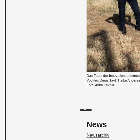
Das Team der In­no­va­ti­ons­com­mu­ni­ty
Vöck­ler, Deniz Tavli, Heike An­der
Foto: Anna Peka­la
News
Newsarchiv