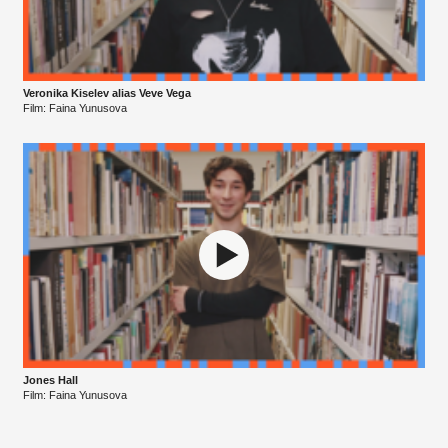
Veronika Kiselev alias Veve Vega
Film: Faina Yunusova
Jones Hall
Film: Faina Yunusova