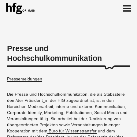
de
en
Presse und
Hochschulkommunikation
Über
Zahlen / Statistik
Pressemeldungen
Downloadbereich
Publikationen
Die Presse und Hochschulkommunikation, die als Stabsstelle
dem/der Präsident_in der HfG zugeordnet ist, ist in den
Ansprechpartner/in
Bereichen Medienarbeit, interne und externe Kommunikation,
Corporate Identity, Marketing, Publikationen, Social Media und
Kalender
Veranstaltungen tätig. Sie arbeitet bei der Realisierung von
News
übergeordneten Projekten sowie Veranstaltungen in enger
Kooperation mit dem
Büro für Wissenstransfer
und dem
...