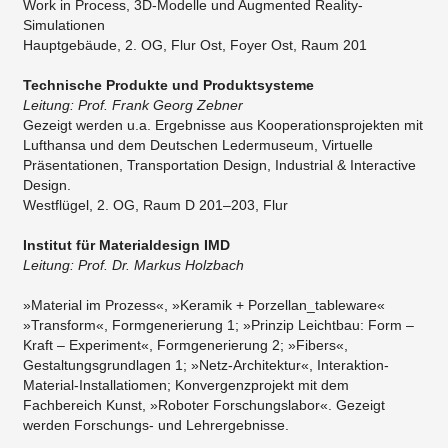
Work in Process, 3D-Modelle und Augmented Reality-
Simulationen
​Hauptgebäude, 2. OG, Flur Ost, Foyer Ost, Raum 201
Technische Produkte und Produktsysteme
Leitung: Prof. Frank Georg Zebner
Gezeigt werden u.a. Ergebnisse aus Kooperationsprojekten mit
Lufthansa und dem Deutschen Ledermuseum, Virtuelle
Präsentationen, Transportation Design, Industrial & Interactive
Design.
Westflügel, 2. OG, Raum D 201–203, Flur​
Institut für Materialdesign IMD
Leitung: Prof. Dr. Markus Holzbach
»Material im Prozess«, »Keramik + Porzellan_tableware«
»Transform«, Formgenerierung 1; »Prinzip Leichtbau: Form –
Kraft – Experiment«, Formgenerierung 2; »Fibers«,
Gestaltungsgrundlagen 1; »Netz-Architektur«, Interaktion-
Material-Installatiomen; Konvergenzprojekt mit dem
Fachbereich Kunst, »Roboter Forschungslabor«. Gezeigt
werden Forschungs- und Lehrergebnisse.