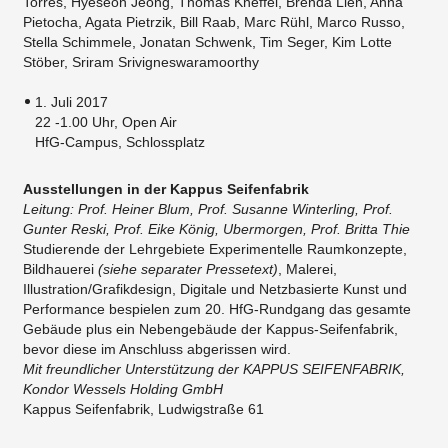
Torres, Hyeseon Jeong, Thomas Kneffel, Brenda Lien, Anna
Pietocha, Agata Pietrzik, Bill Raab, Marc Rühl, Marco Russo,
Stella Schimmele, Jonatan Schwenk, Tim Seger, Kim Lotte
Stöber, Sriram Srivigneswaramoorthy
1. Juli 2017
22 -1.00 Uhr, Open Air
HfG-Campus, Schlossplatz
Ausstellungen in der Kappus Seifenfabrik
Leitung: Prof. Heiner Blum, Prof. Susanne Winterling, Prof.
Gunter Reski, Prof. Eike König, Ubermorgen, Prof. Britta Thie
Studierende der Lehrgebiete Experimentelle Raumkonzepte,
Bildhauerei
(siehe separater Pressetext)
, Malerei,
Illustration/Grafikdesign, Digitale und Netzbasierte Kunst und
Performance bespielen zum 20. HfG-Rundgang das gesamte
Gebäude plus ein Nebengebäude der Kappus-Seifenfabrik,
bevor diese im Anschluss abgerissen wird.
Mit freundlicher Unterstützung der KAPPUS SEIFENFABRIK,
Kondor Wessels Holding GmbH
​Kappus Seifenfabrik, Ludwigstraße 61