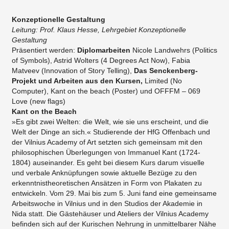
Konzeptionelle Gestaltung
Leitung: Prof. Klaus Hesse, Lehrgebiet Konzeptionelle
Gestaltung
Präsentiert werden:
Diplomarbeiten
Nicole Landwehrs (Politics
of Symbols), Astrid Wolters (4 Degrees Act Now), Fabia
Matveev (Innovation of Story Telling),
Das Senckenberg-
Projekt und Arbeiten aus den Kursen,
Limited (No
Computer), Kant on the beach (Poster) und OFFFM – 069
Love (new flags)
Kant on the Beach
»Es gibt zwei Welten: die Welt, wie sie uns erscheint, und die
Welt der Dinge an sich.« Studierende der HfG Offenbach und
der Vilnius Academy of Art setzten sich gemeinsam mit den
philosophischen Überlegungen von Immanuel Kant (1724-
1804) auseinander. Es geht bei diesem Kurs darum visuelle
und verbale Anknüpfungen sowie aktuelle Bezüge zu den
erkenntnistheoretischen Ansätzen in Form von Plakaten zu
entwickeln. Vom 29. Mai bis zum 5. Juni fand eine gemeinsame
Arbeitswoche in Vilnius und in den Studios der Akademie in
Nida statt. Die Gästehäuser und Ateliers der Vilnius Academy
befinden sich auf der Kurischen Nehrung in unmittelbarer Nähe