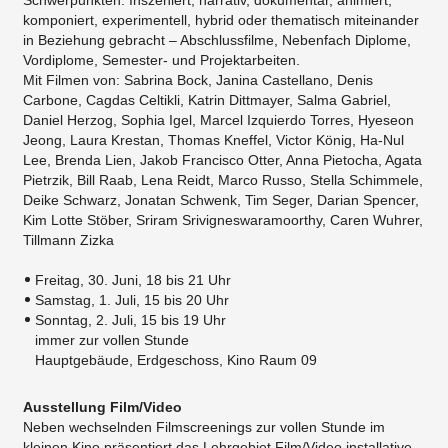
Schwerpunkten: Inszeniert, narrativ, dokumentar, animiert,
komponiert, experimentell, hybrid oder thematisch miteinander
in Beziehung gebracht – Abschlussfilme, Nebenfach Diplome,
Vordiplome, Semester- und Projektarbeiten.
Mit Filmen von: Sabrina Bock, Janina Castellano, Denis
Carbone, Cagdas Celtikli, Katrin Dittmayer, Salma Gabriel,
Daniel Herzog, Sophia Igel, Marcel Izquierdo Torres, Hyeseon
Jeong, Laura Krestan, Thomas Kneffel, Victor König, Ha-Nul
Lee, Brenda Lien, Jakob Francisco Otter, Anna Pietocha, Agata
Pietrzik, Bill Raab, Lena Reidt, Marco Russo, Stella Schimmele,
Deike Schwarz, Jonatan Schwenk, Tim Seger, Darian Spencer,
Kim Lotte Stöber, Sriram Srivigneswaramoorthy, Caren Wuhrer,
Tillmann Zizka
Freitag, 30. Juni, 18 bis 21 Uhr
Samstag, 1. Juli, 15 bis 20 Uhr
Sonntag, 2. Juli, 15 bis 19 Uhr
immer zur vollen Stunde
Hauptgebäude, Erdgeschoss, Kino Raum 09
Ausstellung Film/Video
Neben wechselnden Filmscreenings zur vollen Stunde im
kleinen Kino präsentiert das Lehrgebiet Film/Video installative,