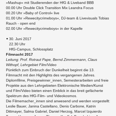
»Mashup« mit Studierenden der HfG & Liveband BBB
00.00 Uhr Double Click Transition Mix Leandra Focus
00.20 Uhr »Baby of Control« live
01.00 Uhr »Rewecitycrimeboys«, DJ-team & Livevisuals Tobias
Rauch - open end
02.00 Uhr »Rewecitycrimeboys« in der Kapelle
30. Juni 2017
22.30 Uhr
HfG-Campus, Schlossplatz
​​Filmnacht 2017
Leitung: Prof. Rotraut Pape, Bernd Zimmermann, Claus
Withopf, Lehrgebiet Film/Video
Pünktlich zum Einbruch der Dunkelheit beginnt die 13.
Filmnacht mit den Highlights des vergangenen Jahres.
Diplomfilme, Preisgewinner_innen, Semesterarbeiten und freie
Projekte aus den Lehrgebieten Elektronische Medien/Kunst
und Film/Video bieten einen Einblick in das breit gefächerte
Spektrum des HfG-Film- und Videokosmos.
Die Filmemacher_innen sind anwesend und werden vorgestellt:
Leslie Bauer, Janina Castellano, Denis Carbone, Katrin
Dittmayer, Salma Gabriel, Daniel Herzog, Marcel Izquierdo