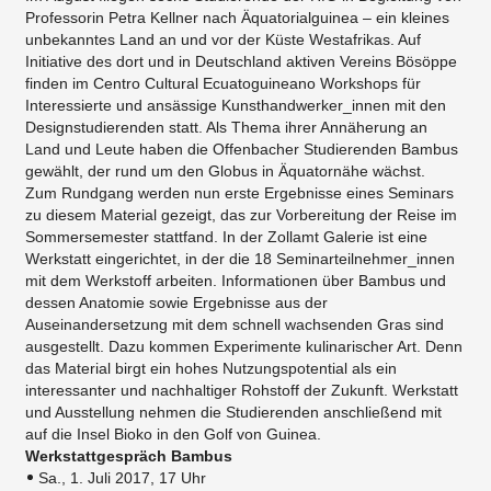
Professorin Petra Kellner nach Äquatorialguinea – ein kleines
unbekanntes Land an und vor der Küste Westafrikas. Auf
Initiative des dort und in Deutschland aktiven Vereins Bösöppe
finden im Centro Cultural Ecuatoguineano Workshops für
Interessierte und ansässige Kunsthandwerker_innen mit den
Designstudierenden statt. Als Thema ihrer Annäherung an
Land und Leute haben die Offenbacher Studierenden Bambus
gewählt, der rund um den Globus in Äquatornähe wächst.
​Zum Rundgang werden nun erste Ergebnisse eines Seminars
zu diesem Material gezeigt, das zur Vorbereitung der Reise im
Sommersemester stattfand. In der Zollamt Galerie ist eine
Werkstatt eingerichtet, in der die 18 Seminarteilnehmer_innen
mit dem Werkstoff arbeiten. Informationen über Bambus und
dessen Anatomie sowie Ergebnisse aus der
Auseinandersetzung mit dem schnell wachsenden Gras sind
ausgestellt. Dazu kommen Experimente kulinarischer Art. Denn
das Material birgt ein hohes Nutzungspotential als ein
interessanter und nachhaltiger Rohstoff der Zukunft. Werkstatt
und Ausstellung nehmen die Studierenden anschließend mit
auf die Insel Bioko in den Golf von Guinea.
Werkstattgespräch Bambus
Sa., 1. Juli 2017, 17 Uhr