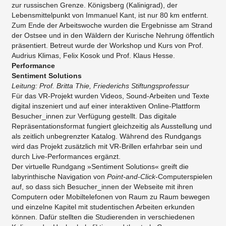
zur russischen Grenze. Königsberg (Kalinigrad), der
Lebensmittelpunkt von Immanuel Kant, ist nur 80 km entfernt.
Zum Ende der Arbeitswoche wurden die Ergebnisse am Strand
der Ostsee und in den Wäldern der Kurische Nehrung öffentlich
präsentiert. Betreut wurde der Workshop und Kurs von Prof.
Audrius Klimas, Felix Kosok und Prof. Klaus Hesse.
Performance
​Sentiment Solutions
Leitung: Prof. Britta Thie, Friederichs Stiftungsprofessur
Für das VR-Projekt wurden Videos, Sound-Arbeiten und Texte
digital inszeniert und auf einer interaktiven Online-Plattform
Besucher_innen zur Verfügung gestellt. Das digitale
Repräsentationsformat fungiert gleichzeitig als Ausstellung und
als zeitlich unbegrenzter Katalog. Während des Rundgangs
wird das Projekt zusätzlich mit VR-Brillen erfahrbar sein und
durch Live-Performances ergänzt.
Der virtuelle Rundgang »Sentiment Solutions« greift die
labyrinthische Navigation von
Point-and-Click
-Computerspielen
auf, so dass sich Besucher_innen der Webseite mit ihren
Computern oder Mobiltelefonen von Raum zu Raum bewegen
und einzelne Kapitel mit studentischen Arbeiten erkunden
können. Dafür stellten die Studierenden in verschiedenen