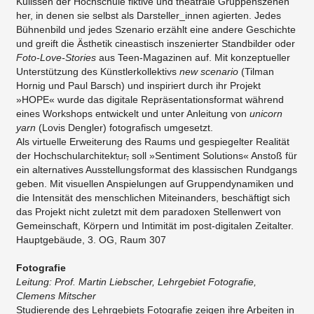
Kulissen der Hochschule fiktive und theatrale Gruppenszenen
her, in denen sie selbst als Darsteller_innen agierten. Jedes
Bühnenbild und jedes Szenario erzählt eine andere Geschichte
und greift die Ästhetik cineastisch inszenierter Standbilder oder
Foto-Love-Stories
aus Teen-Magazinen auf. Mit konzeptueller
Unterstützung des Künstlerkollektivs
new scenario
(Tilman
Hornig und Paul Barsch) und inspiriert durch ihr Projekt
»HOPE« wurde das digitale Repräsentationsformat während
eines Workshops entwickelt und unter Anleitung von
unicorn
yarn
(Lovis Dengler) fotografisch umgesetzt.
​Als virtuelle Erweiterung des Raums und gespiegelter Realität
der Hochschularchitektur
,
soll »Sentiment Solutions« Anstoß für
ein alternatives Ausstellungsformat des klassischen Rundgangs
geben. Mit visuellen Anspielungen auf Gruppendynamiken und
die Intensität des menschlichen Miteinanders, beschäftigt sich
das Projekt nicht zuletzt mit dem paradoxen Stellenwert von
Gemeinschaft, Körpern und Intimität im post-digitalen Zeitalter.
Hauptgebäude, 3. OG, Raum 307
Fotografie
Leitung: Prof. Martin Liebscher, Lehrgebiet Fotografie,
Clemens Mitscher
Studierende des Lehrgebiets Fotografie zeigen ihre Arbeiten in