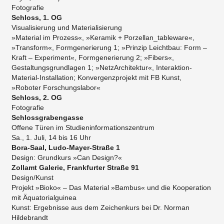
Fotografie
Schloss, 1. OG
Visualisierung und Materialisierung
»Material im Prozess«, »Keramik + Porzellan_tableware«,
»Transform«, Formgenerierung 1; »Prinzip Leichtbau: Form –
Kraft – Experiment«, Formgenerierung 2; »Fibers«,
Gestaltungsgrundlagen 1; »NetzArchitektur«, Interaktion-
Material-Installation; Konvergenzprojekt mit FB Kunst,
»Roboter Forschungslabor«
Schloss, 2. OG
Fotografie
Schlossgrabengasse
Offene Türen im Studieninformationszentrum
Sa., 1. Juli, 14 bis 16 Uhr
Bora-Saal, Ludo-Mayer-Straße 1
Design: Grundkurs »Can Design?«
Zollamt Galerie, Frankfurter Straße 91
Design/Kunst
Projekt »Bioko« – Das Material »Bambus« und die Kooperation
mit Äquatorialguinea
​Kunst: Ergebnisse aus dem Zeichenkurs bei Dr. Norman
Hildebrandt