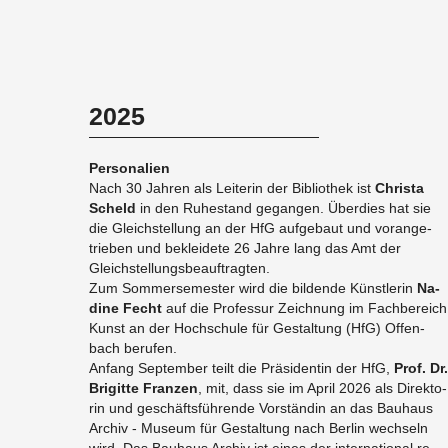
2025
Per­so­na­li­en
​Nach 30 Jah­ren als Lei­te­rin der Bi­blio­thek ist
Chris­ta
Scheld
in den Ru­he­stand ge­gan­gen. Über­dies hat sie
die Gleich­stel­lung an der HfG auf­ge­baut und vor­an­ge­
trie­ben und be­klei­de­te 26 Jahre lang das Amt der
Gleich­stel­lungs­be­auf­trag­ten.
Zum Som­mer­se­mes­ter wird die bil­den­de Künst­le­rin
Na­
di­ne Fecht
auf die Pro­fes­sur Zeich­nung im Fach­be­reich
Kunst an der Hoch­schu­le für Ge­stal­tung (HfG) Of­fen­
bach be­ru­fen.
An­fang Sep­tem­ber teilt die Prä­si­den­tin der HfG,
Prof. Dr.
Bri­git­te Fran­zen
, mit, dass sie im April 2026 als Di­rek­to­
rin und ge­schäfts­füh­ren­de Vor­stän­din an das Bau­haus
Ar­chiv - Mu­se­um für Ge­stal­tung nach Ber­lin wech­seln