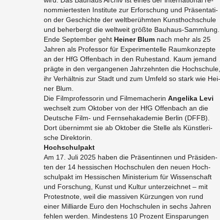
wird. Das Bau­haus Ar­chiv ist eines der in­ter­na­tio­nal re­
nom­mier­tes­ten In­sti­tu­te zur Er­for­schung und Prä­sen­ta­ti­
on der Ge­schich­te der welt­be­rühm­ten Kunst­hoch­schu­le
und be­her­bergt die welt­weit größ­te Bau­haus-Samm­lung.
​Ende Sep­tem­ber geht
Hei­ner Blum
nach mehr als 25
Jah­ren als Pro­fes­sor für Ex­pe­ri­men­tel­le Raum­kon­zep­te
an der HfG Of­fen­bach in den Ru­he­stand. Kaum je­mand
präg­te in den ver­gan­ge­nen Jahr­zehn­ten die Hoch­schu­le
ihr Ver­hält­nis zur Stadt und zum Um­feld so stark wie Hei
ner Blum.
Die Film­pro­fes­so­rin und Fil­me­ma­che­rin
An­ge­li­ka Levi
wech­selt zum Ok­to­ber von der HfG Of­fen­bach an die
Deut­sche Film- und Fern­seh­aka­de­mie Ber­lin (DFFB).
Dort über­nimmt sie ab Ok­to­ber die Stel­le als Künst­le­ri­
sche Di­rek­to­rin.
Hoch­schul­pakt
Am 17. Juli 2025 haben die Prä­sen­tin­nen und Prä­si­den­
ten der 14 hes­si­schen Hoch­schu­len den neuen Hoch­
schul­pakt im Hes­si­schen Mi­nis­te­ri­um für Wis­sen­schaft
und For­schung, Kunst und Kul­tur un­ter­zeich­net – mit
Pro­test­no­te, weil die mas­si­ven Kür­zun­gen von rund
einer Mil­li­ar­de Euro den Hoch­schu­len in sechs Jah­ren
feh­len wer­den. Min­des­tens 10 Pro­zent Ein­spa­run­gen