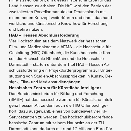
(HPM) 1746 GmbH, um die­ses his­to­ri­sche Erbe für das
Land Hes­sen zu er­hal­ten. Die HfG wird den Be­trieb der
zweit­äl­tes­ten Por­zel­lan­ma­nu­fak­tur Deutsch­lands mit
einem neuen Kon­zept wei­ter­füh­ren und damit das hand­
werk­li­che und künst­le­ri­sche Know-how für For­schung
und Lehre nut­zen.
HAB – Hes­sen Ab­schluss­för­de­rung
Vier Hoch­schu­len aus dem Netz­werk der hes­si­schen
Film- und Me­di­en­aka­de­mie hFMA – die Hoch­schu­le für
Ge­stal­tung (HfG) Of­fen­bach, die Kunst­hoch­schu­le Kas­
sel, die Hoch­schu­le Rhein­Main und die Hoch­schu­le
Darm­stadt – star­ten unter dem Titel HAB – Hes­sen Ab­
schluss­för­de­rung ein Pro­jekt­för­der­pro­gramm zur Un­ter­
stüt­zung von Stu­di­en-Ab­schluss­pro­jek­ten in Kunst-, De­
sign-, Film- und Me­di­en­stu­di­en­gän­gen.
­
Hes­si­sches Zen­trum für Künst­li­che In­tel­li­genz
Das Bun­des­mi­nis­te­ri­um für Bil­dung und For­schung
(BMBF) hat das hes­si­sche Zen­trum für Künst­li­che In­tel­li­
genz hessian.​AI, zu dem auch die HfG Of­fen­bach ge­
hört, dazu aus­ge­wählt, eines von bun­des­weit vier KI-
Ser­vice­zen­tren zu wer­den. Das hoch­schul­über­grei­fen­de
hes­si­sche Zen­trum mit sei­nem Haupt­sitz an der TU
Darm­stadt kann da­durch mit rund 17 Mil­lio­nen Euro För­