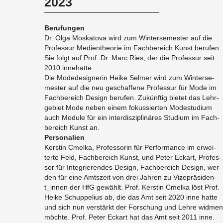
2023
Be­ru­fun­gen
Dr. Olga Mos­ka­to­va wird zum Win­ter­se­mes­ter auf die
Pro­fes­sur Me­di­en­theo­rie im Fach­be­reich Kunst be­ru­fen.
Sie folgt auf Prof. Dr. Marc Ries, der die Pro­fes­sur seit
2010 in­ne­hat­te.
Die Mo­de­de­si­gne­rin Heike Sel­mer wird zum Win­ter­se­
mes­ter auf die neu ge­schaf­fe­ne Pro­fes­sur für Mode im
Fach­be­reich De­sign be­ru­fen. Zu­künf­tig bie­tet das Lehr­
ge­biet Mode neben einem fo­kus­sier­ten Mo­de­stu­di­um
auch Mo­du­le für ein in­ter­dis­zi­pli­nä­res Stu­di­um im Fach­
be­reich Kunst an.
Per­so­na­li­en
Kers­tin Cmel­ka, Pro­fes­so­rin für Per­for­mance im er­wei­
ter­te Feld, Fach­be­reich Kunst, und Peter Eck­art, Pro­fes­
sor für In­te­grie­ren­des De­sign, Fach­be­reich De­sign, wer­
den für eine Amts­zeit von drei Jah­ren zu Vi­ze­prä­si­den­
t_in­nen der HfG ge­wählt. Prof. Kers­tin Cmel­ka löst Prof.
Heike Schup­pe­li­us ab, die das Amt seit 2020 inne hatte
und sich nun ver­stärkt der For­schung und Lehre wid­men
möch­te. Prof. Peter Eck­art hat das Amt seit 2011 inne.