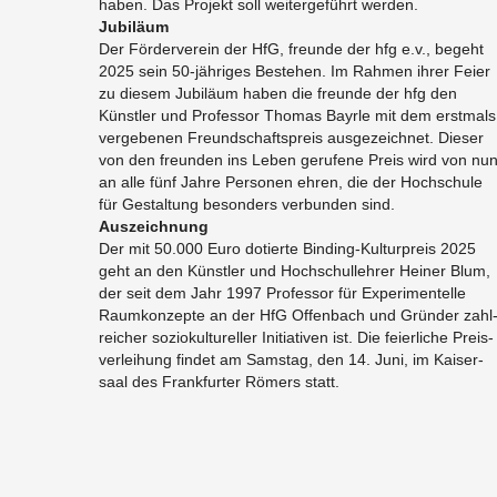
ha­ben. Das Pro­jekt soll wei­ter­ge­führt wer­den.
Ju­bi­lä­um
Der För­der­ver­ein der HfG, freun­de der hfg e.v., be­geht
2025 sein 50-jäh­ri­ges Be­ste­hen. Im Rah­men ihrer Feier
zu die­sem Ju­bi­lä­um haben die freun­de der hfg den
Künst­ler und Pro­fes­sor Tho­mas Bayr­le mit dem erst­mals
ver­ge­be­nen Freund­schafts­preis aus­ge­zeich­net. Die­ser
von den freun­den ins Leben ge­ru­fe­ne Preis wird von nu
an alle fünf Jahre Per­so­nen ehren, die der Hoch­schu­le
für Ge­stal­tung be­son­ders ver­bun­den sind.
Aus­zeich­nung
Der mit 50.000 Euro do­tier­te Bin­ding-Kul­tur­preis 2025
geht an den Künst­ler und Hoch­schul­leh­rer Hei­ner Blum,
der seit dem Jahr 1997 Pro­fes­sor für Ex­pe­ri­men­tel­le
Raum­kon­zep­te an der HfG Of­fen­bach und Grün­der zahl
rei­cher so­zio­kul­tu­rel­ler In­itia­ti­ven ist. Die fei­er­li­che Preis­
ver­lei­hung fin­det am Sams­tag, den 14. Juni, im Kai­ser­
saal des Frank­fur­ter Rö­mers statt.