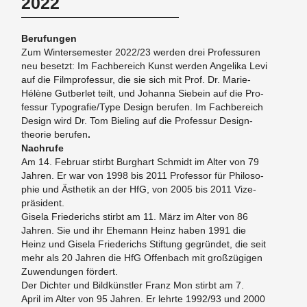
2022
Be­ru­fun­gen
Zum Win­ter­se­mes­ter 2022/23 wer­den drei Pro­fes­su­ren
neu be­setzt: Im Fach­be­reich Kunst wer­den An­ge­li­ka Levi
auf die Film­pro­fes­sur, die sie sich mit Prof. Dr. Ma­rie-
Hélène Gut­ber­let teilt, und Jo­han­na Sie­bein auf die Pro­
fes­sur Ty­po­gra­fie/Type De­sign be­ru­fen. Im Fach­be­reich
De­sign wird Dr. Tom Bie­ling auf die Pro­fes­sur De­sign­
theo­rie
be­ru­fen
.
Nach­ru­fe
Am 14. Fe­bru­ar stirbt Burg­hart Schmidt im Alter von 79
Jah­ren. Er war von 1998 bis 2011 Pro­fes­sor für Phi­lo­so­
phie und Äs­the­tik an der HfG, von 2005 bis 2011 Vi­ze­
prä­si­dent.
Gi­se­la Frie­de­richs stirbt am 11. März im Alter von 86
Jah­ren. Sie und ihr Ehe­mann Heinz haben 1991 die
Heinz und Gi­se­la Frie­de­richs Stif­tung ge­grün­det, die seit
mehr als 20 Jah­ren die HfG Of­fen­bach mit groß­zü­gi­gen
Zu­wen­dun­gen för­dert.
Der Dich­ter und Bild­künst­ler Franz Mon stirbt am 7.
April im Alter von 95 Jah­ren. Er lehr­te 1992/93 und 2000