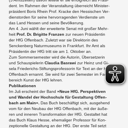
(3 Amts­zei­ten) davon lei­te­te er sie er­folg­reich als Prä­si­
dent. Im Rah­men der Ver­an­stal­tung über­reicht Mi­nis­ter­
prä­si­dent Boris Rhein Prof. Kra­cke den Hes­si­schen Ver­
dienst­or­den für seine her­vor­ra­gen­den Ver­diens­te um
das Land Hes­sen und seine Be­völ­ke­rung.
Am 4. Juni wählt der er­wei­ter­te Senat mit gro­ßer Mehr­
heit
Prof. Dr. Bri­git­te Fran­zen
zur neuen Prä­si­den­tin
,
der HfG Of­fen­bach. Zu­letzt war sie Di­rek­to­rin des
­
Sencken­berg Na­tur­mu­se­ums in Frank­furt. Ihr Amt als
Prä­si­den­tin der HfG tritt sie am 1. Ok­to­ber an.
Zum Som­mer­se­mes­ter wird die Au­to­rin, Über­set­ze­rin
und Schau­spie­le­rin
Clau­dia Bas­ra­wi
zur Heinz und Gi­
se­la Frie­de­richs-Stif­tungs­pro­fes­so­rin für Text an der HfG
Of­fen­bach er­nannt. Sie wird für zwei Se­mes­ter im Fach­
be­reich Kunst der HfG leh­ren.
Pu­bli­ka­tio­nen
Im Juli er­scheint der Band
»Neue HfG. Per­spek­ti­ven
und Wan­del der Hoch­schu­le für Ge­stal­tung Of­fen­
bach am Main«.
Das Buch be­schäf­tigt sich, aus­ge­hend
vom für den Neu­bau der HfG Of­fen­bach, mit der äu­ße­
ren und in­ne­ren Trans­for­ma­ti­on der HfG. Ge­stal­tet hat
das Buch Klaus Hesse, ehe­ma­li­ger Pro­fes­sor für Kon­
zep­tio­nel­le Ge­stal­tung an der HfG. Der erste Teil setzt