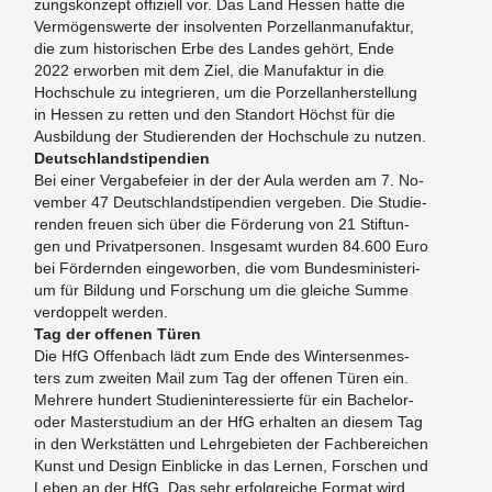
zungs­kon­zept of­fi­zi­ell vor. Das Land Hes­sen hatte die
Ver­mö­gens­wer­te der in­sol­ven­ten Por­zel­lan­ma­nu­fak­tur,
die zum his­to­ri­schen Erbe des Lan­des ge­hört, Ende
2022 er­wor­ben mit dem Ziel, die Ma­nu­fak­tur in die
Hoch­schu­le zu in­te­grie­ren, um die Por­zel­lan­her­stel­lung
in Hes­sen zu ret­ten und den Stand­ort Höchst für die
Aus­bil­dung der Stu­die­ren­den der Hoch­schu­le zu nut­zen.
n
Deutsch­land­sti­pen­di­en
Bei einer Ver­ga­be­fei­er in der der Aula wer­den am 7. No­
vem­ber 47 Deutsch­land­sti­pen­di­en ver­ge­ben. Die Stu­die­
ren­den freu­en sich über die För­de­rung von 21 Stif­tun­
gen und Pri­vat­per­so­nen. Ins­ge­samt wur­den 84.600 Euro
bei För­dern­den ein­ge­wor­ben, die vom Bun­des­mi­nis­te­ri­
um für Bil­dung und For­schung um die glei­che Summe
­
ver­dop­pelt wer­den.
Tag der of­fe­nen Türen
Die HfG Of­fen­bach lädt zum Ende des Win­ter­sen­mes­
ters zum zwei­ten Mail zum Tag der of­fe­nen Türen ein.
Meh­re­re hun­dert Stu­di­en­in­ter­es­sier­te für ein Ba­che­lor-
oder Mas­ter­stu­di­um an der HfG er­hal­ten an die­sem Tag
in den Werk­stät­ten und Lehr­ge­bie­ten der Fach­be­rei­chen
Kunst und De­sign Ein­bli­cke in das Ler­nen, For­schen und
Leben an der HfG. Das sehr er­folg­rei­che For­mat wird