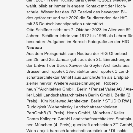
den. 2017 in den Hoch­schul­rat ge­wählt, 2021 wie­der­ge­
wählt, blieb er immer in engem Kon­takt mit der Hoch­
schu­le. Wis­ser hat das B3 Fes­ti­val des be­weg­ten Bil­
des ge­för­dert und seit 2020 die Stu­die­ren­den der HfG
mit 36 Deutsch­land­sti­pen­di­en un­ter­stützt.
Otto Schiff­ner stirbt am 7. Ok­to­ber 2023 im Alter von 89
Jah­ren. Schiff­ner lehr­te von 1972 bis 1999 als Leh­rer für
be­son­de­re Auf­ga­ben im Be­reich Fo­to­gra­fie an der HfG.
Neu­bau
Aus dem Preis­ge­richt zum Neu­bau der HfG Of­fen­bach
am 25. und 25. Ja­nu­ar geht aus den 21. Ein­rei­chun­gen
der Ent­wurf der Büros Xa­veer de Gey­ter Ar­chi­tects aus
Brüs­sel und To­po­tek 1 Ar­chi­tek­tur und To­po­tek 1 Land­
schafts­ar­chi­tek­tur GmbH aus Zü­rich/Ber­lin als Erst­plat­
zier­ter her­vor. Wei­te­re Aus­zeich­nun­gen: Ro­bert­
neun™Ar­chi­tek­ten GmbH, Ber­lin / Pen­zel Va­lier AG / Ate
lier Loidl Land­schafts­ar­chi­tek­ten Ber­lin GmbH, Ber­lin (2.
Preis); Kim Nal­le­weg Ar­chi­tek­ten, Ber­lin / STU­DIO RW |
Rud­dig­keit Wie­ber­sins­ky Land­schafts­ar­chi­tek­ten
PartGmbB (3. Preis); Henn GmbH, München / Kel­ler
Damm Kol­le­gen GmbH Land­schafts­ar­chi­tek­ten Stadt­pla­
ner, München (4. Preis); quer­kraft ar­chi­tek­ten ZT GmbH,
Wien / rajek ba­rosch land­schafts­ar­chi­tek­tur / DI Isol­de