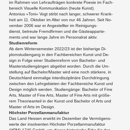
im Rah­men von Lehr­auf­trä­gen kon­kre­te Poe­sie im Fach­
be­reich Vi­su­el­le Kom­mu­ni­ka­ti­on (heute Kunst).
​An­to­ni­us »Toni« Vogt stirbt nach lan­ger, schwe­rer Krank­
heit am 11. Ok­to­ber im Alter von nur 46 Jah­ren. Seit No­
vem­ber 2006 war er An­ge­stell­ter im Rei­ni­gungs­
dienst, be­treu­te Fremd­fir­men und die Gäs­teap­par­te­
ments und war lange Jahre im Per­so­nal­rat aktiv.
Stu­di­en­re­form
Ab dem Win­ter­se­mes­ter 2022/23 ist der bis­he­ri­ge Di­
plom­stu­di­en­gang in den Fach­be­rei­chen Kunst und De­
sign in Folge einer Stu­di­en­re­form von Ba­che­lor- und
Mas­ter­stu­di­en­gän­gen ab­ge­löst wor­den. Durch die Um­
stel­lung auf Ba­che­lor/Mas­ter wird eine noch stär­ke­re, in
Deutsch­land ein­ma­li­ge in­ter­dis­zi­pli­nä­re Durch­drin­gung
zwi­schen den Lehr­ge­bie­ten der Fach­be­rei­che Kunst und
De­sign mög­lich wer­den. Stu­di­en­gän­ge: Ba­che­lor of Fine
Arts, Mas­ter of Fine Arts, Mas­ter of Fine Arts mit grö­ße­
rem Theo­rie­an­teil in der Kunst und Ba­che­lor of Arts und
Mas­ter of Arts im De­sign.
Höchs­ter Por­zel­lan­ma­nu­fak­tur
Das Land Hes­sen er­wirbt im De­zem­ber die Ver­mö­gens­
wer­te der in­sol­ven­ten Höchs­ter Por­zel­lan­ma­nu­fak­tur