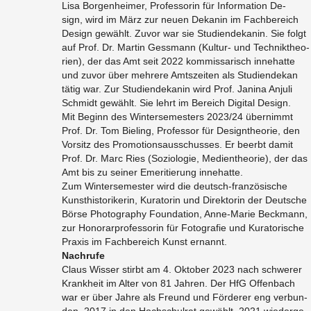
Lisa Bor­gen­hei­mer, Pro­fes­so­rin für In­for­ma­ti­on De­
sign, wird im März zur neuen De­ka­nin im Fach­be­reich
De­sign ge­wählt. Zuvor war sie Stu­di­en­de­ka­nin. Sie folgt
auf Prof. Dr. Mar­tin Gess­mann (Kul­tur- und Tech­nik­theo­
ri­en), der das Amt seit 2022 kom­mis­sa­risch in­ne­hat­te
und zuvor über meh­re­re Amts­zei­ten als Stu­di­en­de­kan
tätig war. Zur Stu­di­en­de­ka­nin wird Prof. Ja­ni­na An­ju­li
Schmidt ge­wählt. Sie lehrt im Be­reich Di­gi­tal De­sign.
Mit Be­ginn des Win­ter­se­mes­ters 2023/24 über­nimmt
Prof. Dr. Tom Bie­ling, Pro­fes­sor für De­sign­theo­rie, den
Vor­sitz des Pro­mo­ti­ons­aus­schus­ses. Er be­erbt damit
Prof. Dr. Marc Ries (So­zio­lo­gie, Me­di­en­theo­rie), der das
Amt bis zu sei­ner Eme­ri­tie­rung in­ne­hat­te.
Zum Win­ter­se­mes­ter wird die deutsch-fran­zö­si­sche
Kunst­his­to­ri­ke­rin, Ku­ra­to­rin und Di­rek­to­rin der Deut­sche
Börse Pho­to­gra­phy Foun­da­ti­on, An­ne-Ma­rie Beck­mann,
zur Ho­no­rar­pro­fes­so­rin für Fo­to­gra­fie und Ku­ra­to­ri­sche
Pra­xis im Fach­be­reich Kunst er­nannt.
Nach­ru­fe
Claus Wis­ser stirbt am 4. Ok­to­ber 2023 nach schwe­rer
Krank­heit im Alter von 81 Jah­ren. Der HfG Of­fen­bach
war er über Jahre als Freund und För­de­rer eng ver­bun­