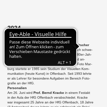
2024
Nach­ruf
Den lang­jäh­ri­ge Fo­to­gra­fie-Leh­rer
Cle­mens Mit­scher
stirbt am 28. Ja­nu­ar im Alter von 68 Jah­ren nach schwe­
rer Krank­heit. Er war der HfG seit Mitte der 1980er-Jah­
re ver­bun­den. Nach einer Be­ton­bau­er­leh­re und an­
schlie­ßen­der Fo­to­gra­fen­leh­re beim Bild­ar­chiv Foto Mar­
burg star­te­te er 1985 sein Stu­di­um der Vi­su­el­len Kom­
mu­ni­ka­ti­on (heute Kunst) in Of­fen­bach. Seit 1993 lehr­te
er als Leh­rer für be­son­de­re Auf­ga­ben im Be­reich Fo­to­
gra­fie an der HfG.
Per­so­na­li­en
Am 26. Juni wird
Prof. Bernd Kra­cke
in einem Fest­akt
in der Aula der HfG Of­fen­bach ver­ab­schie­det. Kra­cke
war ins­ge­samt 25 Jahre an der HfG Of­fen­bach, 18 Jahre