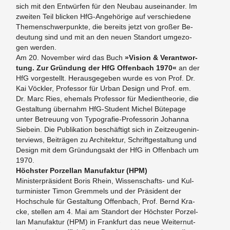
sich mit den Ent­wür­fen für den Neu­bau aus­ein­an­der. Im
zwei­ten Teil bli­cken HfG-An­ge­hö­ri­ge auf ver­schie­de­ne
The­men­schwer­punk­te, die be­reits jetzt von gro­ßer Be­
deu­tung sind und mit an den neuen Stand­ort um­ge­zo­
gen wer­den.
Am 20. No­vem­ber wird das Buch
»Vi­si­on & Ver­ant­wor­
tung. Zur Grün­dung der HfG Of­fen­bach 1970«
an der
HfG vor­ge­stellt. Her­aus­ge­ge­ben wurde es von Prof. Dr.
Kai Vöck­ler, Pro­fes­sor für Urban De­sign und Prof. em.
Dr. Marc Ries, ehe­mals Pro­fes­sor für Me­di­en­theo­rie, die
Ge­stal­tung über­nahm HfG-Stu­dent Mi­chel Bü­te­page
unter Be­treu­ung von Ty­po­gra­fie-Pro­fes­so­rin Jo­han­na
Sie­bein. Die Pu­bli­ka­ti­on be­schäf­tigt sich in Zeit­zeu­gen­in­
ter­views, Bei­trä­gen zu Ar­chi­tek­tur, Schrift­ge­stal­tung und
De­sign mit dem Grün­dungs­akt der HfG in Of­fen­bach um
1970.
Höchs­ter Por­zel­lan Ma­nu­fak­tur (HPM)
Mi­nis­ter­prä­si­dent Boris Rhein, Wis­sen­schafts- und Kul­
tur­mi­nis­ter Timon Grem­mels und der Prä­si­dent der
Hoch­schu­le für Ge­stal­tung Of­fen­bach, Prof. Bernd Kra­
cke, stel­len am 4. Mai am Stand­ort der Höchs­ter Por­zel­
­
lan Ma­nu­fak­tur (HPM) in Frank­furt das neue Wei­ter­nut­