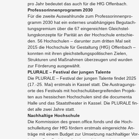
pro Jahr be­deu­tet das auch für die HfG Of­fen­bach.
Pro­fes­so­rin­nen­pro­gramm 2030
Für die zwei­te Aus­wahl­run­de zum Pro­fes­so­rin­nen­pro­
gramm 2030 hat ein ex­ter­nes un­ab­hängi­ges Be­gut­ach­
tungs­gre­mi­um über die 67 ein­ge­reich­ten Gleich­stel­
lungs­kon­zep­te für Pa­ri­tät an der Hoch­schu­le ent­schie­
den. 56 Hoch­schu­len – dar­un­ter zum drit­ten Mal seit
2015 die Hoch­schu­le für Ge­stal­tung (HfG) Of­fen­bach –
konn­ten mit ihren gleich­stel­lungs­po­li­ti­schen Zie­len,
Struk­tu­ren und Maß­nah­men über­zeu­gen und wur­den
zur Förde­rung aus­ge­wählt.
PLU­RA­LE – Fes­ti­val der jun­gen Ta­len­te
Die PLU­RA­LE – Fes­ti­val der jun­gen Ta­len­te fin­det 2025
(17.-25. Mai) erst­mals in Kas­sel statt. Die Aus­tra­gungs­
or­te des Fes­ti­vals mit hoch­schul­über­grei­fen­den Pro­jek­
ten aus hes­si­schen Hoch­schu­len sind die do­cu­men­ta
Halle und das Staats­thea­ter in Kas­sel. Die PLU­RA­LE fin­
det alle zwei Jahre statt.
Nach­hal­ti­ge Hoch­schu­le
Die Kom­mis­si­on des green.​office.​fonds und die Hoch­
schul­lei­tung der HfG för­dern erst­mals ein­ge­reich­te An­
trä­ge mit einem Bud­get zur Um­set­zung nach­hal­ti­ger Vor