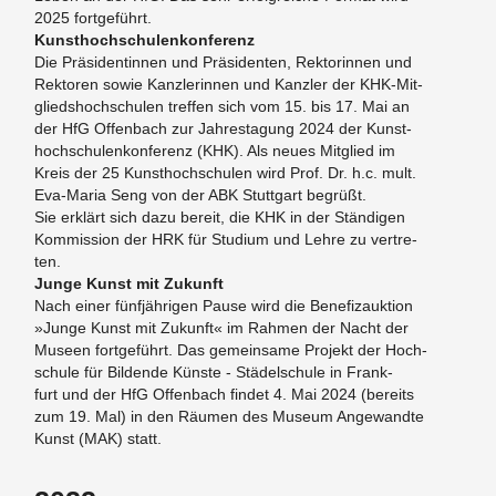
2025 fort­ge­führt.
Kunst­hoch­schu­len­kon­fe­renz
Die Präsi­den­tin­nen und Präsi­den­ten, Rek­to­rin­nen und
Rek­to­ren sowie Kanz­le­rin­nen und Kanz­ler der KHK-Mit­
glied­s­hoch­schu­len tref­fen sich vom 15. bis 17. Mai an
der HfG Of­fen­bach zur Jah­res­ta­gung 2024 der Kunst­
hoch­schu­len­kon­fe­renz (KHK). Als neues Mit­glied im
Kreis der 25 Kunst­hoch­schu­len wird Prof. Dr. h.c. mult.
Eva-Ma­ria Seng von der ABK Stutt­gart begrüßt.
Sie erklärt sich dazu be­reit, die KHK in der Ständi­gen
Kom­mis­si­on der HRK für Stu­di­um und Lehre zu ver­tre­
ten.
Junge Kunst mit Zu­kunft
Nach einer fünfjähri­gen Pause wird die Be­ne­fi­z­auk­ti­on
»Junge Kunst mit Zu­kunft« im Rah­men der Nacht der
Mu­se­en fort­ge­führt. Das ge­mein­sa­me Pro­jekt der Hoch­
schu­le für Bil­den­de Künste - Städel­schu­le in Frank­
furt und der HfG Of­fen­bach fin­det 4. Mai 2024 (be­reits
zum 19. Mal) in den Räumen des Mu­se­um An­ge­wand­te
Kunst (MAK) statt.