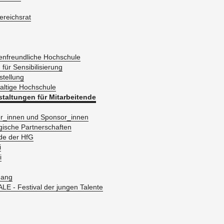
­reichs­rat
i­en­freund­li­che Hoch­schu­le
ür Sen­si­bi­li­sie­rung
stel­lung
l­ti­ge Hoch­schu­le
stal­tun­gen für Mit­ar­bei­ten­de
er_in­nen und Spon­sor_in­nen
­gi­sche Part­ner­schaf­ten
de der HfG
i
i
gang
LE - Fes­ti­val der jun­gen Ta­len­te