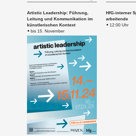
Ar­tis­tic Lea­dership: Füh­rung,
HfG-in­ter­ner S
Lei­tung und Kom­mu­ni­ka­ti­on im
ar­bei­ten­de
künst­le­ri­schen Kon­text
12:00 Uhr
bis 15. November