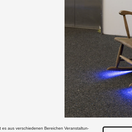
 es aus ver­schie­de­nen Be­rei­chen Ver­an­stal­tun­