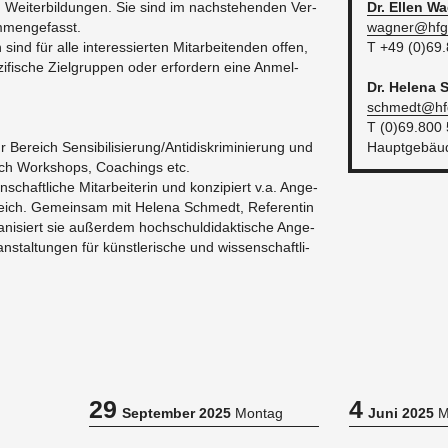
B. Wei­ter­bil­dun­gen. Sie sind im nach­ste­hen­den Ver­
Dr. Ellen
Wa
m­men­ge­fasst.
wag­ner@​hfg-
n sind für alle in­ter­es­sier­ten Mit­ar­bei­ten­den offen,
T +49 (0)69
zi­fi­sche Ziel­grup­pen oder er­for­dern eine An­mel­
Dr. He­le­na
schmed­t@​hfg
T (0)69.800
 Be­reich Sen­si­bi­li­sie­rung/An­ti­dis­kri­mi­nie­rung und
Haupt­ge­bä
reich Work­shops, Coa­chings etc.
schaft­li­che Mit­ar­bei­te­rin und kon­zi­piert v.a. An­ge­
­reich. Ge­mein­sam mit He­le­na Schmedt, Re­fe­ren­tin
ga­ni­siert sie au­ßer­dem hoch­schuld­i­dak­ti­sche An­ge­
an­stal­tun­gen für künst­le­ri­sche und wis­sen­schaft­li­
29
4
September 2025
Montag
Juni 2025
M