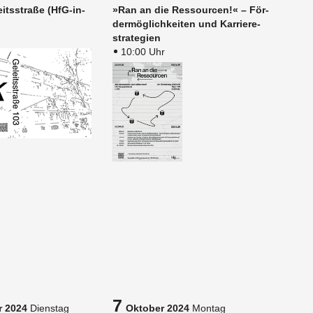
its­stra­ße (HfG-in­
»Ran an die Res­sour­cen!« – För­
der­mög­lich­kei­ten und Kar­rie­re­
stra­te­gi­en
10:00 Uhr
7
 2024
Dienstag
Oktober 2024
Montag