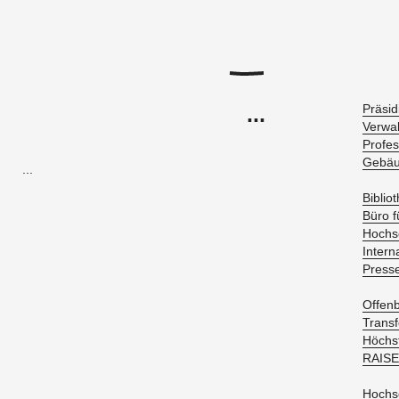
...
Prä­si­
Ver­wal
Pro­fes
Ge­bäu
...
Bi­blio­
Büro fü
Hoch­sc
In­ter­n
Pres­se
Of­fen­
Trans­f
Höchs­
RAISE
Hoch­s