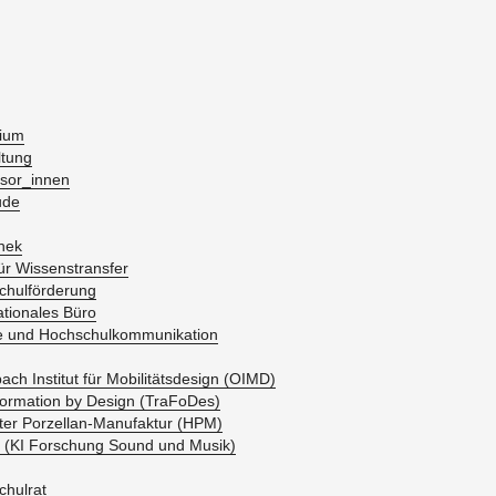
di­um
­tung
­sor_in­nen
­de
thek
r Wis­sens­trans­fer
hul­för­de­rung
a­tio­na­les Büro
 und Hoch­schul­kom­mu­ni­ka­ti­on
bach In­sti­tut für Mo­bi­li­täts­de­sign (OIMD)
or­ma­ti­on by De­sign (Tra­Fo­Des)
ter Por­zel­lan-Ma­nu­fak­tur (HPM)
 (KI For­schung Sound und Musik)
chul­rat