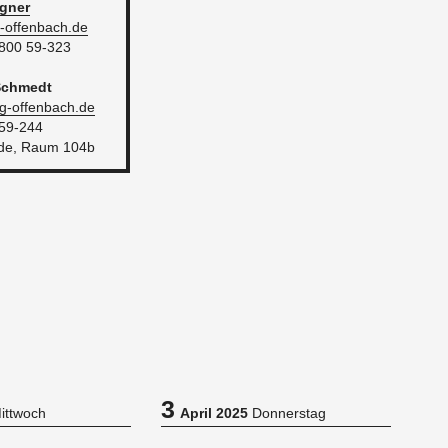
g­ner
​of­fen­bach.​de
.800 59-323
Schmedt
-​of­fen­bach.​de
 59-244
u­de, Raum 104b
3
ittwoch
April 2025
Donnerstag