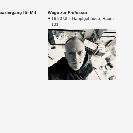
pa­zier­gang für Mit­
Wege zur Pro­fes­sur
16:30 Uhr, Hauptgebäude, Raum
101