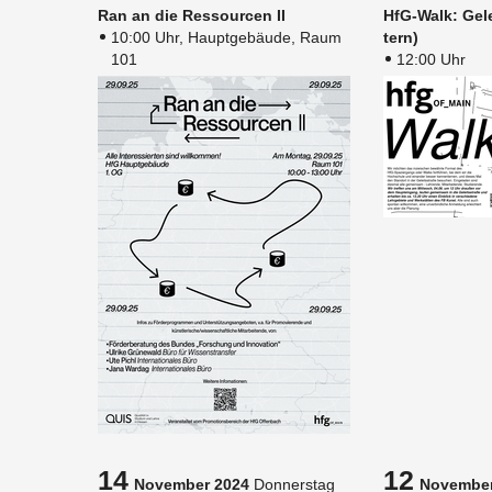
Ran an die Res­sour­cen II
HfG-Walk: Ge­le
10:00 Uhr, Hauptgebäude, Raum
tern)
101
12:00 Uhr
14
12
November 2024
Donnerstag
November