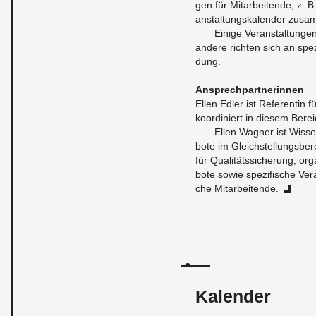
gen für Mit­ar­bei­ten­de, z. 
an­stal­tungs­ka­len­der zu­sa
Ei­ni­ge Ver­an­stal­tun­ge
an­de­re rich­ten sich an spe­
dung.
An­sprech­part­ne­rin­nen
Ellen Edler ist Re­fe­ren­tin für
ko­or­di­niert in die­sem Be­
Ellen Wag­ner ist Wis­sen­
bo­te im Gleich­stel­lungs­be
für Qua­li­täts­si­che­rung, or­
bo­te sowie spe­zi­fi­sche Ver­
che Mit­ar­bei­ten­de.
Kalender