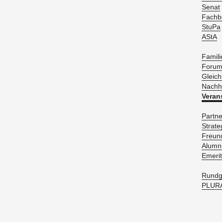
Senat
Fach­be
StuPa
AStA
Fa­mi­l
Forum f
Gleich­
Nach­ha
Ver­an­
Part­n
Stra­te
Freun­
Alum­n
Eme­ri­t
Rund­
PLU­RA­