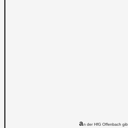
A
n der HfG Of­fen­bach gibt