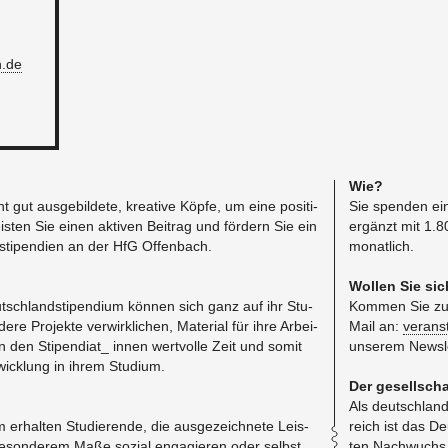
.​de
Wie?
 gut aus­ge­bil­de­te, krea­ti­ve Köpfe, um eine po­si­ti­
Sie spen­den ein
is­ten Sie einen ak­ti­ven Bei­trag und för­dern Sie ein
er­gänzt mit 1.80
sti­pen­di­en an der HfG Of­fen­bach.
mo­nat­lich.
Wol­len Sie si
tsch­land­sti­pen­di­um kön­nen sich ganz auf ihr Stu­
Kom­men Sie zu u
­re Pro­jek­te ver­wirk­li­chen, Ma­te­ri­al für ihre Ar­bei­
Mail an:
ver​ans
 den Sti­pen­di­a­t_ innen wert­vol­le Zeit und somit
un­se­rem News­l
­wick­lung in ihrem Stu­di­um.
Der ge­sell­scha
Als deutsch­land­w
 er­hal­ten Stu­die­ren­de, die aus­ge­zeich­ne­te Leis­
reich ist das Deu
be­son­de­rem Maße so­zi­al en­ga­gie­ren oder selbst
ten Nach­wuchs un