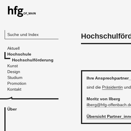
Hochschulför
Suche und Index
Aktuell
Hochschule
Hochschulförderung
Kunst
Design
Studium
Ihre An­sprech­part­ner
Promotion
sind die
Prä­si­den­tin
und
Kontakt
Mo­ritz von Il­berg
ilberg@​hfg-​offenbach.​d
Über
Über­sicht Part­ner_in