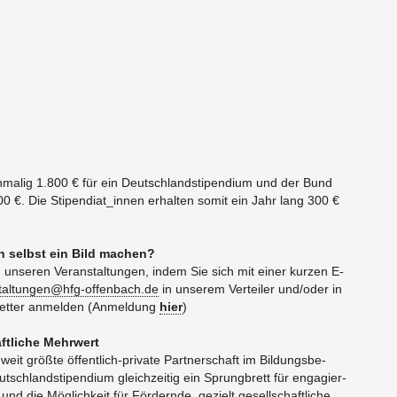
­ma­lig 1.800 € für ein Deutsch­land­sti­pen­di­um und der Bund
0 €. Die Sti­pen­di­a­t_in­nen er­hal­ten somit ein Jahr lang 300 €
ch selbst ein Bild ma­chen?
n­se­ren Ver­an­stal­tun­gen, indem Sie sich mit einer kur­zen E-
t​altu​ngen@​hfg-​offenbach.​de
in un­se­rem Ver­tei­ler und/oder in
et­ter an­mel­den (An­mel­dung
hier
)
ft­li­che Mehr­wert
eit größ­te öf­fent­lich-pri­va­te Part­ner­schaft im Bil­dungs­be­
tsch­land­sti­pen­di­um gleich­zei­tig ein Sprung­brett für en­ga­gier­
d die Mög­lich­keit für För­dern­de, ge­zielt ge­sell­schaft­li­che