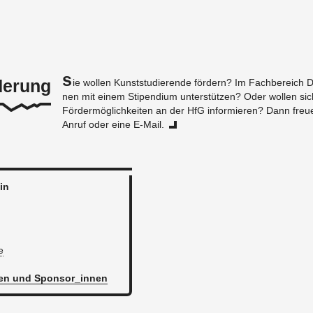
S
derung
ie wol­len Kunst­stu­die­ren­de för­dern? Im Fach­be­reich D
nen mit einem Sti­pen­di­um un­ter­stüt­zen? Oder wol­len sic
För­der­mög­lich­kei­ten an der HfG in­for­mie­ren? Dann fre
Anruf oder eine E-Mail.
_in
e
­nen und Spon­sor_in­nen