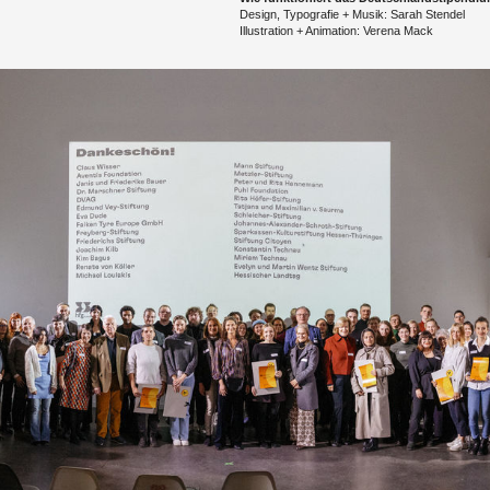
De­sign, Ty­po­gra­fie + Musik: Sarah Sten­del
​Il­lus­tra­ti­on + Ani­ma­ti­on: Ve­re­na Mack