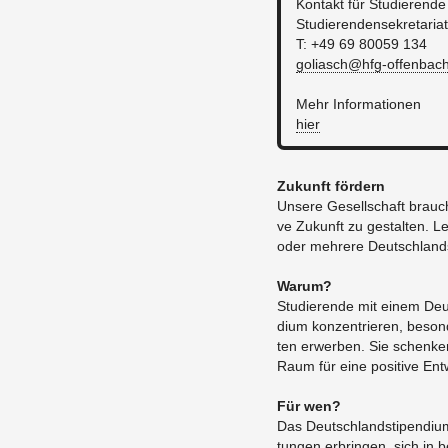
Kon­takt für Stu­die­ren­de
Stu­die­ren­den­se­kre­ta­ri­at
T: +49 69 80059 134
goliasch@​hfg-​offenbach
​Mehr In­for­ma­tio­nen
hier
Zu­kunft för­dern
Un­se­re Ge­sell­schaft braucht
ve Zu­kunft zu ge­stal­ten. Le
oder meh­re­re Deutsch­land­
Warum?
Stu­die­ren­de mit einem Deu
di­um kon­zen­trie­ren, be­son­de
ten er­wer­ben. Sie schen­ken
Raum für eine po­si­ti­ve Ent
Für wen?
Das Deutsch­land­sti­pen­di­um
tun­gen er­brin­gen, sich in 