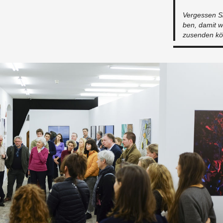
Ver­ges­sen Si
ben, damit wi
zu­sen­den kö