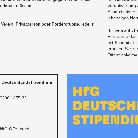
 er­le­ben müssen.
Ver­ant­wor­tung
Sti­pen­dia­tin­n
le­ben­di­ges Netz
Ver­ein, Pri­vat­per­son oder För­der­grup­pe, je­de_r
Ihr per­sön­li­c
För­dern­de des 
mit Sti­pen­di­a
er­hal­ten Sie z
Öf­fent­lich­keit
 Deutsch­land­sti­pen­di­um
 0200 1455 33
m HfG Of­fen­bach