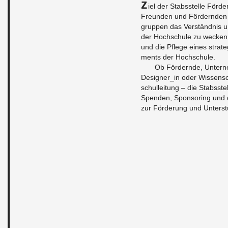
Z
iel der Stabs­stel­le För­d
Freun­den und För­dern­den s
grup­pen das Ver­ständ­nis un
der Hoch­schu­le zu we­cken 
und die Pfle­ge eines stra­te­
ments der Hoch­schu­le.
Ob För­dern­de, Un­ter­ne
De­si­gner_in oder Wis­sen­sc
schul­lei­tung – die Stabs­s
Spen­den, Spon­so­ring und d
zur För­de­rung und Un­ter­s