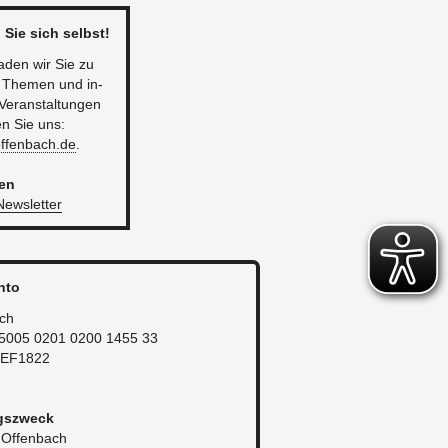
 Sie sich selbst!
aden wir Sie zu
 The­men und in­
Ver­an­stal­tun­gen
en Sie uns:
offenbach.​de
.
ren
ews­let­ter
­to
ach
5005 0201 0200 1455 33
E­F1822
gs­zweck
Of­fen­bach