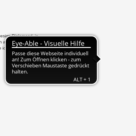
e­sign Di­plo­man­d_in­
h all­ge­mein über
ue ich mich über Ihren