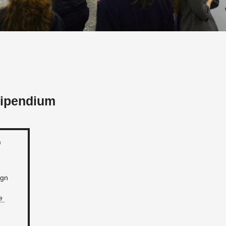
tipendium
n
ign
de