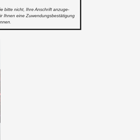
e bitte nicht, Ihre An­schrift an­zu­ge­
r Ihnen eine Zu­wen­dungs­be­stä­ti­gung
n­nen.