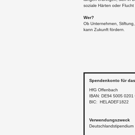
so­zia­le Här­ten oder Flucht
Wer?
Ob Un­ter­neh­men, Stif­tung, 
kann Zu­kunft för­dern.
Spen­den­kon­to für das
HfG Of­fen­bach
IBAN: DE94 5005 0201
BIC: HELA­DE­F1822
Ver­wen­dungs­zweck
Deutsch­land­sti­pen­di­u