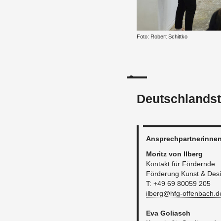
Foto: Ro­bert Schitt­ko
Deutschlands
An­sprech­part­ne­rin­ne
Mo­ritz von Il­berg
Kon­takt für För­dern­de
För­de­rung Kunst & De­s
T: +49 69 80059 205
ilberg@​hfg-​offenbach.​
Eva Go­liasch