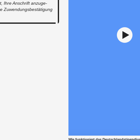
, Ihre An­schrift an­zu­ge­
 Zu­wen­dungs­be­stä­ti­gung
Wie funk­tio­niert das Deutsch­land­sti­pen­di­