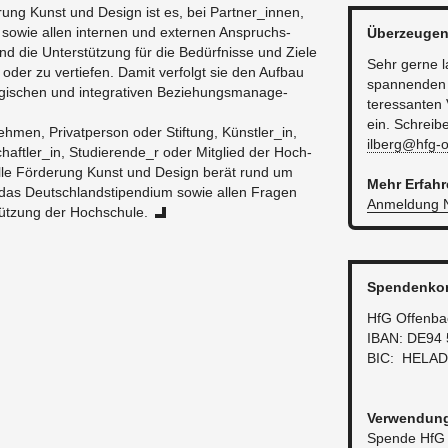
e­rung Kunst und De­sign ist es, bei Part­ner_in­nen,
owie allen in­ter­nen und ex­ter­nen An­spruchs­
Über­zeu­gen
d die Un­ter­stüt­zung für die Be­dürf­nis­se und Ziele
Sehr gerne l
oder zu ver­tie­fen. Damit ver­folgt sie den Auf­bau
span­nen­den
gi­schen und in­te­gra­ti­ven Be­zie­hungs­ma­nage­
ter­es­san­ten 
ein. Schrei­b
h­men, Pri­vat­per­son oder Stif­tung, Künst­ler_in,
ilberg@​hfg-​
haft­ler_in, Stu­die­ren­de_r oder Mit­glied der Hoch­
tel­le För­de­rung Kunst und De­sign berät rund um
Mehr Er­fah­
as Deutsch­land­sti­pen­di­um sowie allen Fra­gen
An­mel­dung N
tüt­zung der Hoch­schu­le.
Spen­den­kon
HfG Of­fen­b
IBAN: DE94 
BIC: HELA­D
Ver­wen­dun
Spen­de HfG 