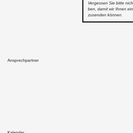
Ver­ges­sen Sie bitte nicht
ben, damit wir Ihnen eine
zu­sen­den kön­nen.
Ansprechpartner
Kalender