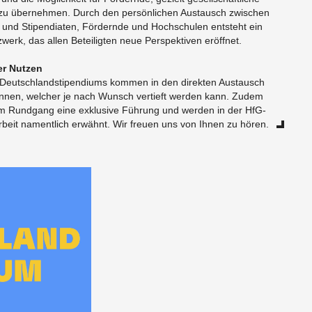
 zu über­neh­men. Durch den per­sön­li­chen Aus­tausch zwi­schen
en und Sti­pen­dia­ten, För­dern­de und Hoch­schu­len ent­steht ein
­werk, das allen Be­tei­lig­ten neue Per­spek­ti­ven er­öff­net.
her Nut­zen
Deutsch­land­sti­pen­di­ums kom­men in den di­rek­ten Aus­tausch
­t_in­nen, wel­cher je nach Wunsch ver­tieft wer­den kann. Zudem
um Rund­gang eine ex­klu­si­ve Führung und wer­den in der HfG-
s­ar­beit na­ment­lich er­wähnt. Wir freu­en uns von Ihnen zu hören.