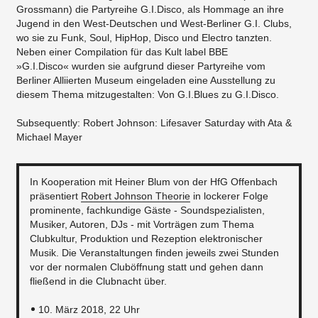
Grossmann) die Partyreihe G.I.Disco, als Hommage an ihre
Jugend in den West-Deutschen und West-Berliner G.I. Clubs,
wo sie zu Funk, Soul, HipHop, Disco und Electro tanzten.
Neben einer Compilation für das Kult label BBE
»G.I.Disco« wurden sie aufgrund dieser Partyreihe vom
Berliner Alliierten Museum eingeladen eine Ausstellung zu
diesem Thema mitzugestalten: Von G.I.Blues zu G.I.Disco.
Subsequently: Robert Johnson: Lifesaver Saturday with Ata &
Michael Mayer
In Kooperation mit Heiner Blum von der HfG Offenbach
präsentiert
Robert Johnson Theorie
in lockerer Folge
prominente, fachkundige Gäste - Soundspezialisten,
Musiker, Autoren, DJs - mit Vorträgen zum Thema
Clubkultur, Produktion und Rezeption elektronischer
Musik. Die Veranstaltungen finden jeweils zwei Stunden
vor der normalen Cluböffnung statt und gehen dann
fließend in die Clubnacht über.
10. März 2018, 22 Uhr