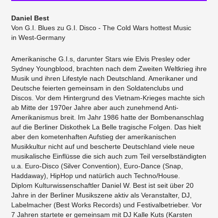
Daniel Best
Von G.I. Blues zu G.I. Disco - The Cold Wars hottest Music
in West-Germany
Amerikanische G.I.s, darunter Stars wie Elvis Presley oder
Sydney Youngblood, brachten nach dem Zweiten Weltkrieg ihre
Musik und ihren Lifestyle nach Deutschland. Amerikaner und
Deutsche feierten gemeinsam in den Soldatenclubs und
Discos. Vor dem Hintergrund des Vietnam-Krieges machte sich
ab Mitte der 1970er Jahre aber auch zunehmend Anti-
Amerikanismus breit. Im Jahr 1986 hatte der Bombenanschlag
auf die Berliner Diskothek La Belle tragische Folgen. Das hielt
aber den kometenhaften Aufstieg der amerikanischen
Musikkultur nicht auf und bescherte Deutschland viele neue
musikalische Einflüsse die sich auch zum Teil verselbständigten
u.a. Euro-Disco (Silver Convention), Euro-Dance (Snap,
Haddaway), HipHop und natürlich auch Techno/House.
Diplom Kulturwissenschaftler Daniel W. Best ist seit über 20
Jahre in der Berliner Musikszene aktiv als Veranstalter, DJ,
Labelmacher (Best Works Records) und Festivalbetrieber. Vor
7 Jahren startete er gemeinsam mit DJ Kalle Kuts (Karsten