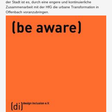
der Stadt ist es, durch eine engere und kontinuierliche
Zusammenarbeit mit der HfG die urbane Transformation in
Offenbach voranzubringen.