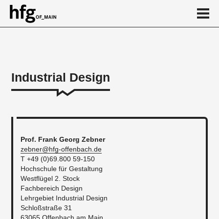
de
en
Industrial Design
Über
Hauptstudium
Kalender
Prof. Frank Georg Zebner
News
zebner@hfg-offenbach.de
T +49 (0)69.800 59-150
...
Hochschule für Gestaltung
Westflügel 2. Stock
Fachbereich Design
Lehrgebiet Industrial Design
Schloßstraße 31
63065 Offenbach am Main