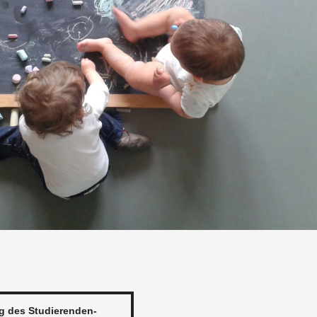
ung des Stu­die­ren­den­