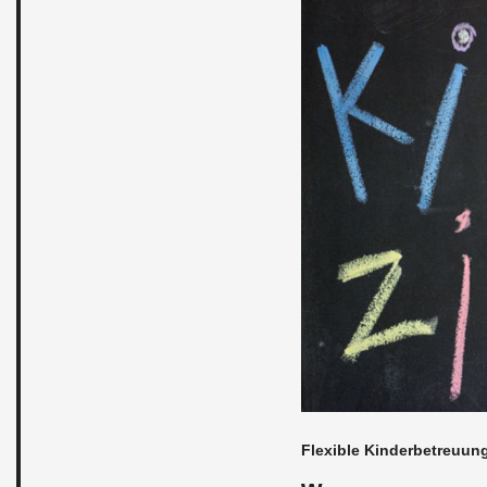
Fle­xi­ble Kin­der­be­treu­u