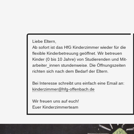
Liebe El­tern,
Ab so­fort ist das HfG Kin­der­zim­mer wie­der für die
fle­xi­ble Kin­der­be­treu­ung ge­öff­net. Wir be­treu­en
Kin­der (0 bis 10 Jahre) von Stu­die­ren­den und Mit­
ar­bei­ter_in­nen stun­den­wei­se. Die Öff­nungs­zei­ten
rich­ten sich nach dem Be­darf der El­tern.
Bei In­ter­es­se schreibt uns ein­fach eine Email an:
kin​derz​imme​r@​hfg-​offenbach.​de
Wir freu­en uns auf euch!
Euer Kin­der­zim­mer­team