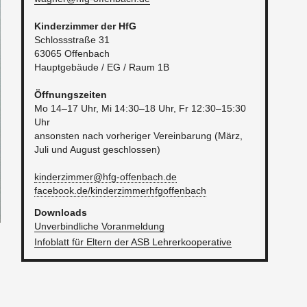
Kin­der­zim­mer der HfG
Schloss­stra­ße 31
63065 Of­fen­bach
Haupt­ge­bäu­de / EG / Raum 1B
Öff­nungs­zei­ten
Mo 14–17 Uhr, Mi 14:30–18 Uhr, Fr 12:30–15:30
Uhr
an­sons­ten nach vor­he­ri­ger Ver­ein­ba­rung (März,
Juli und Au­gust ge­schlos­sen)
kin​derz​imme​r@​hfg-​offenbach.​de
facebook.​de/​kin​derz​imme​rhfg​offe​nbac​h
Down­loads
Un­ver­bind­li­che Vor­an­mel­dung
In­fo­blatt für El­tern der ASB Leh­rer­ko­ope­ra­ti­ve