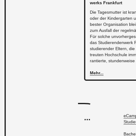
werks Frank­furt
Die Ta­ges­mut­ter ist kra
oder der Kin­der­gar­ten 
bes­ter Or­ga­ni­sa­ti­on b
zum Aus­fall der re­gel­m
Für sol­che un­vor­her­ge­se
das Stu­die­ren­den­werk 
stu­die­ren­der El­tern, d
treu­ten Hoch­schu­le im­ma
ran­tier­te, stun­den­wei­se 
Mehr...
...
eCam­
Stu­di­
Ba­che­