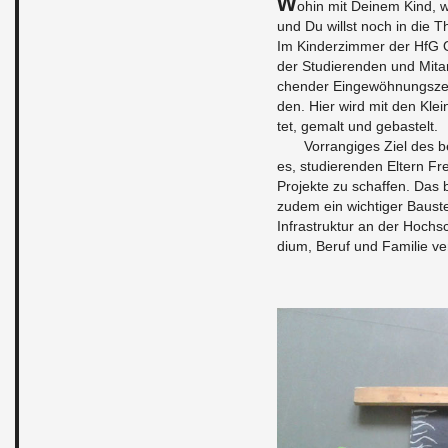
W
ohin mit Dei­nem Kind, w
und Du willst noch in die The
Im Kin­der­zim­mer der HfG O
der Stu­die­ren­den und Mit­a
chen­der Ein­ge­wöh­nungs­zei
den. Hier wird mit den Klein
tet, ge­malt und ge­bas­telt.
Vor­ran­gi­ges Ziel des b
es, stu­die­ren­den El­tern Fr
Pro­jek­te zu schaf­fen. Das b
zudem ein wich­ti­ger Bau­stein
In­fra­struk­tur an der Hoch­s
di­um, Beruf und Fa­mi­lie ver