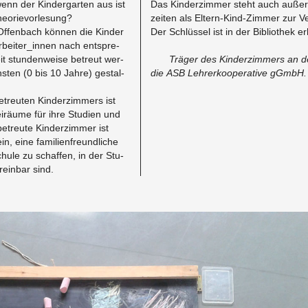
enn der Kin­der­gar­ten aus ist
Das Kin­der­zim­mer steht auch au­ßer
o­rie­vor­le­sung?
zei­ten als El­tern-Kind-Zim­mer zur Ve
f­fen­bach kön­nen die Kin­der
Der Schlüs­sel ist in der Bi­blio­thek er­h
r­bei­ter_in­nen nach ent­spre­
t stun­den­wei­se be­treut wer­
Trä­ger des Kin­der­zim­mers an d
s­ten (0 bis 10 Jahre) ge­stal­
die ASB Leh­rer­ko­ope­ra­ti­ve gGmbH.
e­treu­ten Kin­der­zim­mers ist
ei­räu­me für ihre Stu­di­en und
e­treu­te Kin­der­zim­mer ist
, eine fa­mi­li­en­freund­li­che
chu­le zu schaf­fen, in der Stu­
­ein­bar sind.