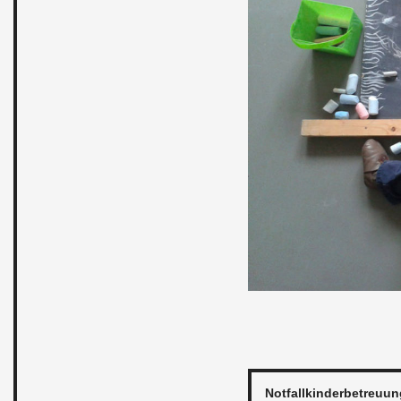
Not­fall­kin­der­be­treu­