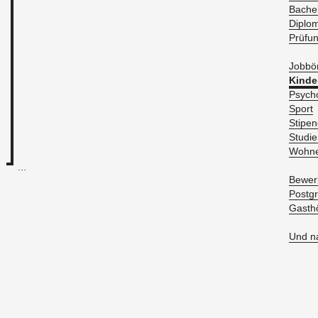
Ba­che­
Di­plo
Prü­fu
Job­bö
Kin­de
Psy­cho
Sport
Sti­pen
Stu­die
Woh­n
...
Be­wer­
Post­gr
Gast­h
Und na