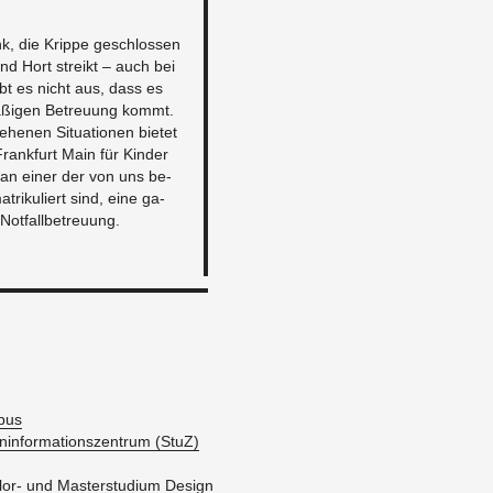
nk, die Krip­pe ge­schlos­sen
und Hort streikt – auch bei
leibt es nicht aus, dass es
ä­ßi­gen Be­treu­ung kommt.
­he­nen Si­tua­tio­nen bie­tet
Frank­furt Main für Kin­der
ie an einer der von uns be­
­tri­ku­liert sind, eine ga­
Not­fall­be­treu­ung.
pus
en­in­for­ma­ti­ons­zen­trum (StuZ)
lor- und Mas­ter­stu­di­um De­sign