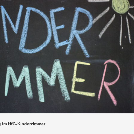
ng im HfG-Kin­der­zim­mer