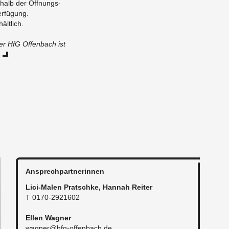
­halb der Öff­nungs­
r­fü­gung.
ält­lich.
er HfG Of­fen­bach ist
An­sprech­part­ne­rin­nen
Li­ci-Ma­len Pratsch­ke, Han­nah Rei­ter
T 0170-2921602
Ellen Wag­ner
wagner@​hfg-​offenbach.​de