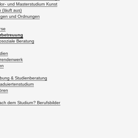
lor- und Mas­ter­stu­di­um Kunst
m (läuft aus)
n­gen und Ord­nun­gen
r­se
r­be­treu­ung
­so­zia­le Be­ra­tung
­di­en
­ren­den­werk
en
bung & Stu­di­en­be­ra­tung
a­du­ier­ten­stu­di­um
ö­ren
ch dem Stu­di­um? Be­rufs­bil­der