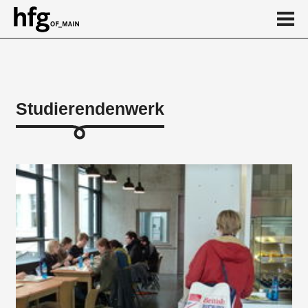
de
en
Studierendenwerk
Über
...