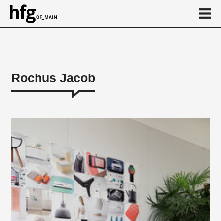
de
en
Rochus Jacob
Über
Arbeiten
...