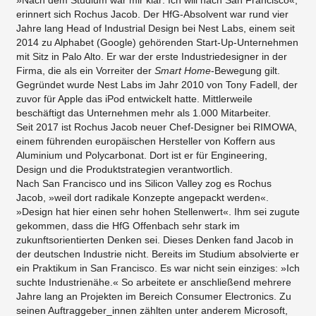
erinnert sich Rochus Jacob. Der HfG-Absolvent war rund vier
Jahre lang Head of Industrial Design bei Nest Labs, einem seit
2014 zu Alphabet (Google) gehörenden Start-Up-Unternehmen
mit Sitz in Palo Alto. Er war der erste Industriedesigner in der
Firma, die als ein Vorreiter der
Smart Home
-Bewegung gilt.
Gegründet wurde Nest Labs im Jahr 2010 von Tony Fadell, der
zuvor für Apple das iPod entwickelt hatte. Mittlerweile
beschäftigt das Unternehmen mehr als 1.000 Mitarbeiter.
Seit 2017 ist Rochus Jacob neuer Chef-Designer bei RIMOWA,
einem führenden europäischen Hersteller von Koffern aus
Aluminium und Polycarbonat. Dort ist er für Engineering,
Design und die Produktstrategien verantwortlich.
Nach San Francisco und ins Silicon Valley zog es Rochus
Jacob, »weil dort radikale Konzepte angepackt werden«.
»Design hat hier einen sehr hohen Stellenwert«. Ihm sei zugute
gekommen, dass die HfG Offenbach sehr stark im
zukunftsorientierten Denken sei. Dieses Denken fand Jacob in
der deutschen Industrie nicht. Bereits im Studium absolvierte er
ein Praktikum in San Francisco. Es war nicht sein einziges: »Ich
suchte Industrienähe.« So arbeitete er anschließend mehrere
Jahre lang an Projekten im Bereich Consumer Electronics. Zu
seinen Auftraggeber_innen zählten unter anderem Microsoft,