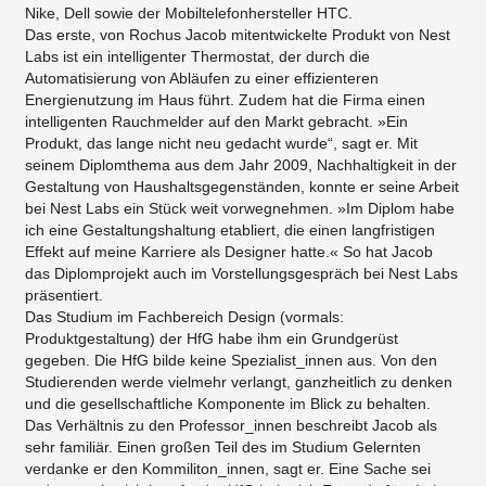
Nike, Dell sowie der Mobiltelefonhersteller HTC.
Das erste, von Rochus Jacob mitentwickelte Produkt von Nest
Labs ist ein intelligenter Thermostat, der durch die
Automatisierung von Abläufen zu einer effizienteren
Energienutzung im Haus führt. Zudem hat die Firma einen
intelligenten Rauchmelder auf den Markt gebracht. »Ein
Produkt, das lange nicht neu gedacht wurde“, sagt er. Mit
seinem Diplomthema aus dem Jahr 2009, Nachhaltigkeit in der
Gestaltung von Haushaltsgegenständen, konnte er seine Arbeit
bei Nest Labs ein Stück weit vorwegnehmen. »Im Diplom habe
ich eine Gestaltungshaltung etabliert, die einen langfristigen
Effekt auf meine Karriere als Designer hatte.« So hat Jacob
das Diplomprojekt auch im Vorstellungsgespräch bei Nest Labs
präsentiert.
Das Studium im Fachbereich Design (vormals:
Produktgestaltung) der HfG habe ihm ein Grundgerüst
gegeben. Die HfG bilde keine Spezialist_innen aus. Von den
Studierenden werde vielmehr verlangt, ganzheitlich zu denken
und die gesellschaftliche Komponente im Blick zu behalten.
Das Verhältnis zu den Professor_innen beschreibt Jacob als
sehr familiär. Einen großen Teil des im Studium Gelernten
verdanke er den Kommiliton_innen, sagt er. Eine Sache sei