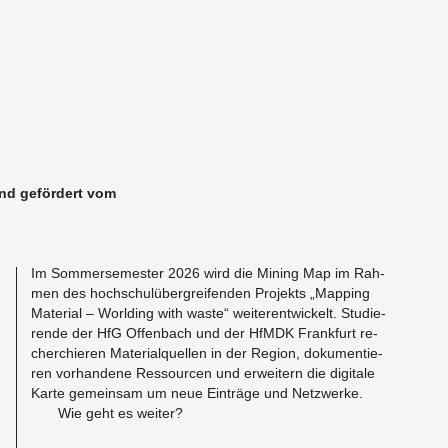
und ge­för­dert vom
Im Som­mer­se­mes­ter 2026 wird die Mi­ning Map im Rah­
men des hoch­schul­über­grei­fen­den Pro­jekts „Map­ping
Ma­te­ri­al – Worl­ding with waste“ wei­ter­ent­wi­ckelt. Stu­die­
ren­de der HfG Of­fen­bach und der HfMDK Frank­furt re­
cher­chie­ren Ma­te­ri­al­quel­len in der Re­gi­on, do­ku­men­tie­
ren vor­han­de­ne Res­sour­cen und er­wei­tern die di­gi­ta­le
Karte ge­mein­sam um neue Ein­trä­ge und Netz­wer­ke.
Wie geht es wei­ter?