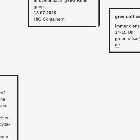
furt/Of­fen­bach @HfG Rund­
gang
13.07.2026
green.​offic
HfG Con­tai­nern
Immer diens­
14-15 Uhr
green.​office
de
am?
rne
ncom.
n
ich zu
­vi­tä­
Incom