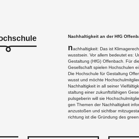
ochschule
Nach­hal­tig­keit an der HfG Of­fen­
N
ach­hal­tig­keit: Das ist Kli­ma­ge­rech­
wusst­sein. Vor allem be­deu­tet es: 
Ge­stal­tung (HfG) Of­fen­bach. Für die 
Ge­sell­schaft spie­len Hoch­schu­len e
Die Hoch­schu­le für Ge­stal­tung Of­fen­
wusst und möch­te Hoch­schul­mit­glie­
Nach­hal­tig­keit in all sei­ner Viel­fäl­
stal­tung einer zu­kunfts­fä­hi­gen Ge­se
puls­ge­be­rin will sie Hoch­schul­mit­glie
gen The­men der Nach­hal­tig­keit in­for
an­zu­sto­ßen und sicht­bar mit­zu­ge­sta
rich­tung ist die Grün­dung des green.