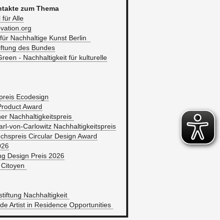
n­tak­te zum Thema
l für Alle
ovation.​org
e für Nach­hal­ti­ge Kunst Ber­lin
stif­tung des Bun­des
reen - Nach­hal­tig­keit für kul­tu­rel­le
preis Eco­de­sign
ro­duct Award
er Nach­hal­tig­keits­preis
l-von-Car­lo­witz Nach­hal­tig­keits­preis
hs­preis Cir­cu­lar De­sign Award
026
ing De­sign Preis 2026
 Ci­toy­en
­stif­tung Nach­hal­tig­keit
de Ar­tist in Re­si­dence Op­por­tu­nities