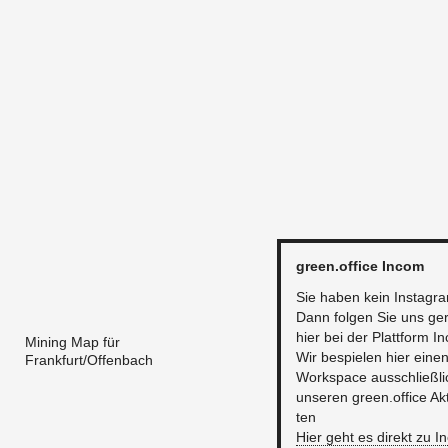
green.​office Incom
Sie haben kein Ins­ta­gr
Dann fol­gen Sie uns ge
hier bei der Platt­form I
Mining Map für
Wir be­spie­len hier eine
Frankfurt/Offenbach
Works­pace aus­schließ­l
un­se­ren green.​office Ak­ti
ten
Hier geht es di­rekt zu 