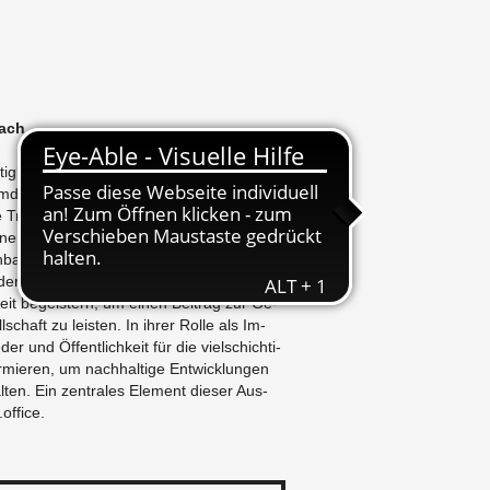
bach
tig­keit, So­li­da­ri­tät und Res­sour­cen­be­
Um­den­ken – auch an der Hoch­schu­le für
Trans­for­ma­ti­on zu einer nach­hal­ti­gen
ine be­deut­sa­me Rolle.
bach ist sich ihrer Vor­bild­funk­ti­on be­
der und Öf­fent­lich­keit für das Thema
tig­keit be­geis­tern, um einen Bei­trag zur Ge­
ll­schaft zu leis­ten. In ihrer Rolle als Im­
­der und Öf­fent­lich­keit für die viel­schich­ti­
­mie­ren, um nach­hal­ti­ge Ent­wick­lun­gen
l­ten. Ein zen­tra­les Ele­ment die­ser Aus­
​office.