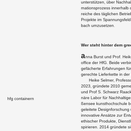
un­ter­stüt­zen, über Nach­ha
ma­ti­ons­pro­zess in­ner­hal
rei­che des täg­li­chen Be­t
Pro­jek­te im Span­nungs­feld
bach um­zu­set­zen.
Wer steht hin­ter dem gre
A
nna Burst und Prof. Heike
office der HfG. Beide ver­bi
ge­fä­cher­te Er­fah­run­gen fü
ge­rech­te Lie­fer­ket­te in de
Heike Sel­mer, Pro­fes­
2023, grün­de­te 2010 ge­mei
und Prof S. Schwarz Raa­cke g
nä­re Labor für Nach­hal­ti­ge
hfg containern
ßen­see kunst­hoch­schu­le be
ge­lei­te­te De­si­gn­for­schun
in­no­va­ti­ve An­sät­ze zur Ent
ethi­scher Pro­duk­te, Dienst­
spi­rie­ren. 2014 grün­de­te sie 