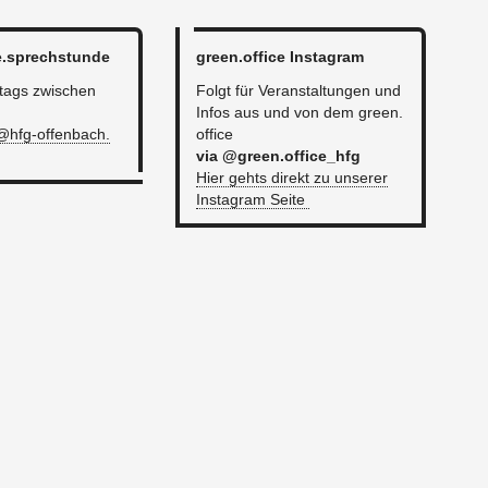
e.​sprech­stun­de
green.​office Ins­ta­gram
tags zwi­schen
Folgt für Ver­an­stal­tun­gen und
Infos aus und von dem green.​
@​hfg-​offenbach.​
office
via @​green.​office_hfg
​
Hier gehts di­rekt zu un­se­rer
Ins­ta­gram Seite