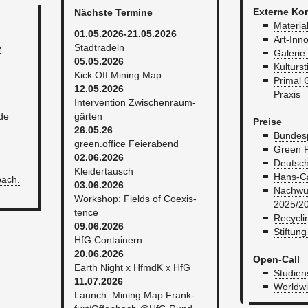
Ex­ter­ne Ko
Nächs­te Ter­mi­ne
Ma­te­ri­a
01.05.2026-21.05.2026
Art-​Inn
e
Stadt­ra­deln
Ga­le­ri
05.05.2026
Kul­tur­
Kick Off Mi­ning Map
Pri­mal G
12.05.2026
Pra­xis
In­ter­ven­ti­on Zwi­schen­raum­
​de
gär­ten
Prei­se
26.05.26
Bun­des­
green.​office Fei­er­abend
Green P
02.06.2026
Deut­sch
Klei­der­tausch
Hans-Car
ach.​
03.06.2026
Nach­wuc
Work­shop: Fiel­ds of Co­exis­
2025/2
tence
Re­cy­cl
09.06.2026
Stif­tung
HfG Con­tai­nern
20.06.2026
Open-Call
Earth Night x HfmdK x HfG
Stu­di­en
11.07.2026
World­wi­
Launch: Mi­ning Map Frank­