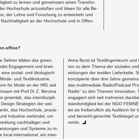
l­tig­keit zu ler­nen und ge­mein­sam einen Trans­for­
b der Hoch­schu­le an­zu­sto­ßen und Ideen für alle Be­
riebs, der Lehre und For­schung zu ent­wi­ckeln und
 Nach­hal­tig­keit an der Hoch­schu­le und in Of­fen­
en.​office?
 Sel­mer bil­den das green.​
Anna Burst ist Tex­ti­lin­ge­nieu­rin und 
n­det En­ga­ge­ment und breit­
ren zu dem Thema der so­zia­len und 
r eine so­zi­al- und öko­lo­gisch
wir­kun­gen der tex­ti­len Lie­fer­ket­te. 
r Mode- und Tex­til­in­dus­trie.
kon­zi­pier­te über drei Jahre ge­mein
so­rin für Mode an der HfG seit
das mul­ti­me­dia­le Radio/Pod­cast Pro­j
n­sam mit Prof Dr Z. Ber­zi­na
Radio" zu den The­men In­no­va­ti­on,
reen­lab, das in­ter­dis­zi­pli­
en­ga­giert sich seit meh­re­ren dar­üb
 De­sign Stra­te­gi­en der wei­
stands­mit­glied bei der NGO FEM­NET
r­lin, das Hoch­schu­le, pra­xis­
tet sie frei­be­ruf­lich als Au­di­to­rin für 
g und In­dus­trie ver­bin­det, um
und tier­wohl-ge­rech­te Tex­til­sie­gel u
­wick­lung nach­hal­ti­ger und
ren­tin.
leis­tun­gen und Sys­te­me zu in­
local in­ter­na­tio­nal, ein in­ter­