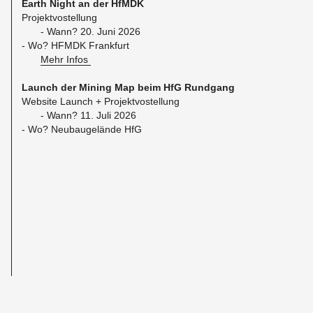
Earth Night an der HfMDK
Pro­jekt­vo­stel­lung
­
- Wann? 20. Juni 2026
- Wo? HFMDK Frank­furt
Mehr Infos
Launch der Mi­ning Map beim HfG Rund­gang
Web­site Launch + Pro­jekt­vo­stel­lung
- Wann? 11. Juli 2026
- Wo? Neu­bau­ge­län­de HfG