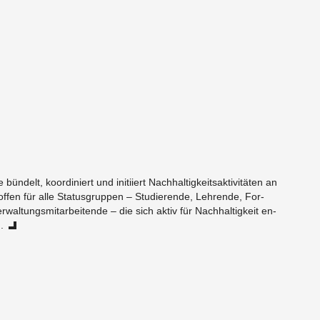
ün­delt, ko­or­di­niert und in­iti­iert Nach­hal­tig­keits­ak­ti­vi­tä­ten an
ffen für alle Sta­tus­grup­pen – Stu­die­ren­de, Leh­ren­de, For­
wal­tungs­mit­ar­bei­ten­de – die sich aktiv für Nach­hal­tig­keit en­
.