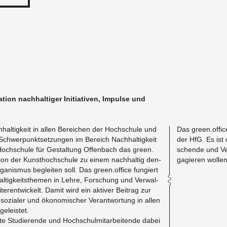
­sa­ti­on nach­hal­ti­ger In­itia­ti­ven, Im­pul­se und
hal­tig­keit in allen Be­rei­chen der Hoch­schu­le und
Das green.​office b
chwer­punkt­set­zun­gen im Be­reich Nach­hal­tig­keit
der HfG. Es ist o
 Hoch­schu­le für Ge­stal­tung Of­fen­bach das green.​
schen­de und Ver­
ti­on der Kunst­hoch­schu­le zu einem nach­hal­tig den­
ga­gie­ren wol­len
a­nis­mus be­glei­ten soll. Das green.​office fun­giert
hal­tig­keits­the­men in Lehre, For­schung und Ver­wal­
ter­ent­wi­ckelt. Damit wird ein ak­ti­ver Bei­trag zur
, so­zia­ler und öko­no­mi­scher Ver­ant­wor­tung in allen
e­leis­tet.
e Stu­die­ren­de und Hoch­schul­mit­ar­bei­ten­de dabei