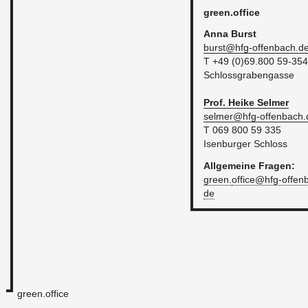
green.​office
Anna
Burst
bur­s­t@​hfg-​of­fen­bach.​d
T +49 (0)69.800 59-354
Schloss­gra­ben­gas­se
Prof. Heike
Sel­mer
sel­mer@​hfg-​of­fen­bach.
T 069 800 59 335
Isen­bur­ger Schloss
All­ge­mei­ne Fra­gen:
green.
office@​hfg-​offenb
de
green.office