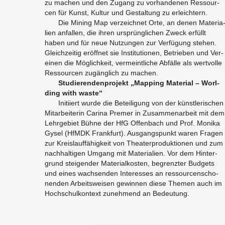
zu ma­chen und den Zu­gang zu vor­han­de­nen Res­sour­
cen für Kunst, Kul­tur und Ge­stal­tung zu er­leich­tern.
Die Mi­ning Map ver­zeich­net Orte, an denen Ma­te­ria
li­en an­fal­len, die ihren ur­sprüng­li­chen Zweck er­füllt
haben und für neue Nut­zun­gen zur Ver­fü­gung ste­hen.
Gleich­zei­tig er­öff­net sie In­sti­tu­tio­nen, Be­trie­ben und Ver­
ei­nen die Mög­lich­keit, ver­meint­li­che Ab­fäl­le als wert­vol­le
Res­sour­cen zu­gäng­lich zu ma­chen.
Stu­die­ren­den­pro­jekt „Map­ping Ma­te­ri­al – Worl­
ding with waste“
In­iti­iert wurde die Be­tei­li­gung von der künst­le­ri­schen
Mit­ar­bei­te­rin Ca­ri­na Pre­mer in Zu­sam­men­ar­beit mit dem
Lehr­ge­biet Bühne der HfG Of­fen­bach und Prof. Mo­ni­ka
Gysel (HfMDK Frank­furt). Aus­gangs­punkt waren Fra­gen
zur Kreis­lauf­fä­hig­keit von Thea­ter­pro­duk­tio­nen und zum
nach­hal­ti­gen Um­gang mit Ma­te­ria­li­en. Vor dem Hin­ter­
grund stei­gen­der Ma­te­ri­al­kos­ten, be­grenz­ter Bud­gets
und eines wach­sen­den In­ter­es­ses an res­sour­cen­scho­
nen­den Ar­beits­wei­sen ge­win­nen diese The­men auch im
Hoch­schul­kon­text zu­neh­mend an Be­deu­tung.