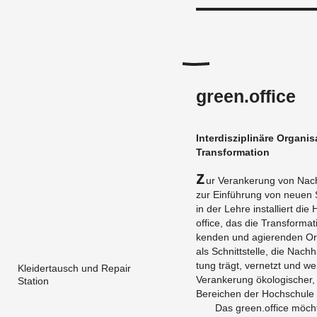
green.office
In­ter­dis­zi­pli­nä­re Or­ga­ni
Trans­for­ma­ti­on
Z
ur Ver­an­ke­rung von Nach­
zur Ein­füh­rung von neuen S
in der Lehre in­stal­liert die
office, das die Trans­for­ma­
ken­den und agie­ren­den Or­g
als Schnitt­stel­le, die Nach­
tung trägt, ver­netzt und wei­
Kleidertausch und Repair
Ver­an­ke­rung öko­lo­gi­scher
Station
Be­rei­chen der Hoch­schu­le g
Das green.​office möch­t