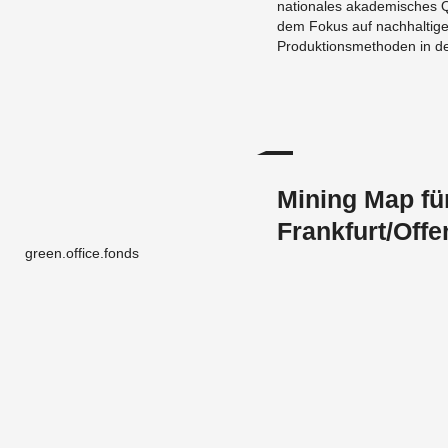
na­tio­na­les aka­de­mi­sches Q
dem Fokus auf nach­hal­ti­ge 
Pro­duk­ti­ons­me­tho­den in de
Mining Map fü
Frankfurt/Off
green.office.fonds