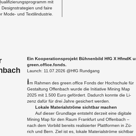
ua­li­fi­zie­rungs­pro­gramm mit
De­sign­stra­te­gi­en und faire
r Mode- und Tex­til­in­dus­trie.
r
Ein Ko­ope­ra­ti­ons­pro­jekt Büh­nen­bild HfG X HfmdK 
green.​office.​fonds.
enbach
Launch: 11.07.2026 @HfG Rund­gang
I
m Rah­men des green.​office Fonds der Hoch­schu­le für
Ge­stal­tung Of­fen­bach wurde die In­itia­ti­ve Mi­ning Map
2025 mit 1.500 Euro ge­för­dert. Da­durch konn­te die Li­
zenz dafür für drei Jahre ge­si­chert wer­den.
Lo­ka­le Ma­te­ri­al­strö­me sicht­bar ma­chen
Auf die­ser Grund­la­ge ent­steht der­zeit eine di­gi­ta­le
Mi­ning Map für den Raum Frank­furt und Of­fen­bach –
nach dem Vor­bild be­reits rea­li­sier­ter Platt­for­men in Zü­
rich und Bern. Ziel ist es, lo­ka­le Ma­te­ri­al­strö­me sicht­bar