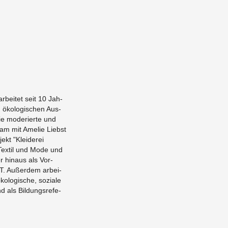
ar­bei­tet seit 10 Jah­
öko­lo­gi­schen Aus­
Sie mo­de­rier­te und
­sam mit Ame­lie Liebst
ekt "Klei­de­rei
 Tex­til und Mode und
er hin­aus als Vor­
. Au­ßer­dem ar­bei­
öko­lo­gi­sche, so­zia­le
nd als Bil­dungs­re­fe­