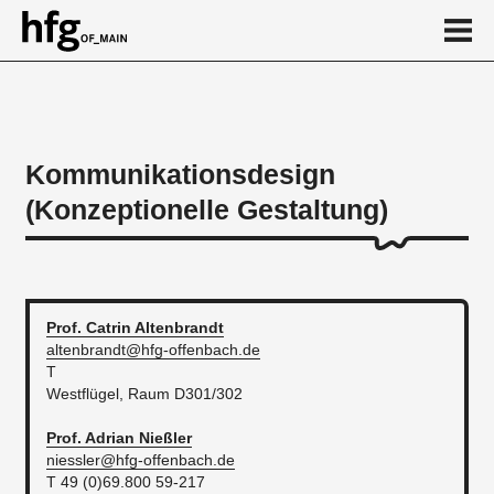
de
en
Kommunikationsdesign
(Konzeptionelle Gestaltung)
Über
Kalender
News
...
Prof. Catrin
Altenbrandt
altenbrandt@hfg-offenbach.de
T
Westflügel, Raum D301/302
Prof. Adrian
Nießler
niessler@hfg-offenbach.de
T 49 (0)69.800 59-217