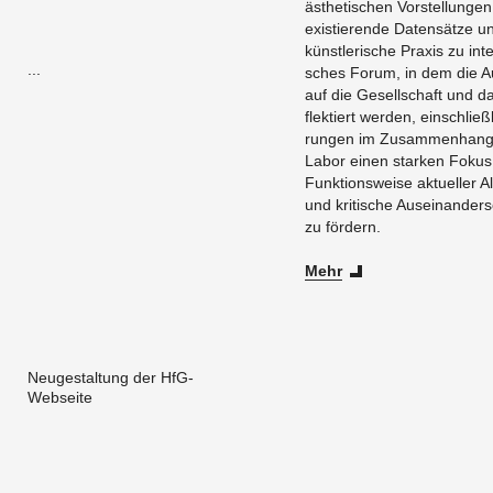
äs­the­ti­schen Vor­stel­lun­g
exis­tie­ren­de Da­ten­sät­ze un
künst­le­ri­sche Pra­xis zu in­
...
sches Forum, in dem die Aus
auf die Ge­sell­schaft und da
flek­tiert wer­den, ein­schließ
run­gen im Zu­sam­men­hang m
Labor einen star­ken Fokus 
Funk­ti­ons­wei­se ak­tu­el­ler 
und kri­ti­sche Aus­ein­an­de
zu för­dern.
Mehr
Neugestaltung der HfG-
Webseite