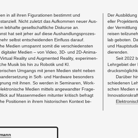
di­en in all ihren Fi­gu­ra­tio­nen be­stimmt und
Der Aus­bil­dung e
tan­zi­ell. Nicht zu­letzt das Auf­kom­men neuer Aus­
el­ler Pro­jekt­e
n leb­haf­te ge­sell­schaft­li­che Dis­kur­se an.
der Ver­mitt­lung
Kunst hat seit jeher auf diese Aus­hand­lungs­pro­zes­
rei­sen teil­zu­
ehr selbst ent­schei­den­den Ein­fluss dar­auf.
lab ge­bo­ten. D
sche Me­di­en um­spannt somit die ver­schie­dens­ten
und Haupt­stu­di
 di­gi­ta­ler Me­di­en – von Video, 3D- und 2D-Ani­ma­
die­ren­den.
ber Vir­tu­al Rea­li­ty und Aug­men­ted Rea­li­ty, ex­pe­ri­men­
Seit 2022 be
­sche Musik bis hin zu Ro­bo­tik und KI.
Lehr­ge­biet der 
le­ri­schen Um­gangs mit jenen Me­di­en steht neben
drucks­mög­lich­ke
in­an­der­set­zung in Soft- und Hard­ware be­son­ders
Dar­über hi
eg­nung mit ihnen. So wer­den in Se­mi­na­ren, Work­
schie­de­nen Lehr­
ek­tro­ni­sche Me­di­en mit­tels an­ge­wand­ter Fra­ge­
schen Me­di­en wi
Blick auf Mas­sen­me­di­en mit­un­ter kri­tisch be­fragt
In­no­va­ti­ons­kra
sche Po­si­tio­nen in ihrem his­to­ri­schen Kon­text be­
Elek­tro­ni­
­mann