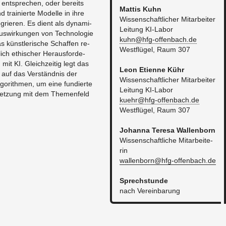
en ent­spre­chen, oder be­reits
Mat­tis Kuhn
d trai­nier­te Mo­del­le in ihre
Wis­sen­schaft­li­cher Mit­ar­bei­ter
te­grie­ren. Es dient als dy­na­mi­
Lei­tung KI-La­bor
­wir­kun­gen von Tech­no­lo­gie
kuhn@​hfg-​offenbach.​de
s künst­le­ri­sche Schaf­fen re­
West­flü­gel, Raum 307​
­lich ethi­scher Her­aus­for­de­
it KI. Gleich­zei­tig legt das
Leon Eti­en­ne Kühr
auf das Ver­ständ­nis der
Wis­sen­schaft­li­cher Mit­ar­bei­ter
Al­go­rith­men, um eine fun­dier­te
Lei­tung KI-La­bor
r­set­zung mit dem The­men­feld
kuehr@​hfg-​offenbach.​de
West­flü­gel, Raum 307
Jo­han­na Te­re­sa Wal­len­born
Wis­sen­schaft­li­che Mit­ar­bei­te­
rin
wallenborn@​hfg-​offenbach.​de
​Sprech­stun­de
nach Ver­ein­ba­rung