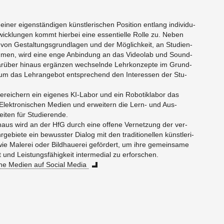
iner ei­gens­tändi­gen künst­le­ri­schen Po­si­ti­on ent­lang in­di­vi­du­
nt­wick­lun­gen kommt hier­bei eine es­sen­ti­el­le Rolle zu. Neben
 von Ge­stal­tungs­grund­la­gen und der Mög­lich­keit, an Stu­di­en­
neh­men, wird eine enge An­bin­dung an das Vi­deolab und Sound­
ar­über hin­aus er­gän­zen wech­seln­de Lehr­kon­zep­te im Grund-
­um das Lehr­an­ge­bot ent­spre­chend den In­ter­es­sen der Stu­
­rei­chern ein ei­ge­nes KI-La­bor und ein Ro­bo­tik­la­bor das
Elek­tro­ni­schen Me­di­en und er­wei­tern die Lern- und Aus­
i­ten für Stu­die­ren­de.
n­aus wird an der HfG durch eine of­fe­ne Ver­net­zung der ver­
ge­bie­te ein be­wuss­ter Dia­log mit den tra­di­tio­nel­len künst­le­ri­
e Ma­le­rei oder Bild­haue­rei ge­för­dert, um ihre ge­mein­sa­me
ft und Leis­tungs­fä­hig­keit in­ter­me­di­al zu er­for­schen.
sche Me­di­en auf So­ci­al Media