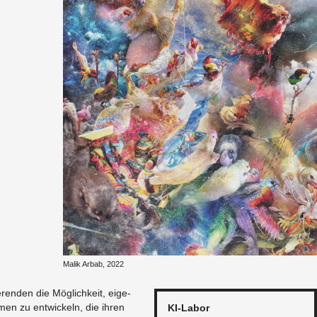
Malik Arbab, 2022
­ren­den die Mög­lich­keit, ei­ge­
men zu ent­wi­ckeln, die ihren
KI-La­bor