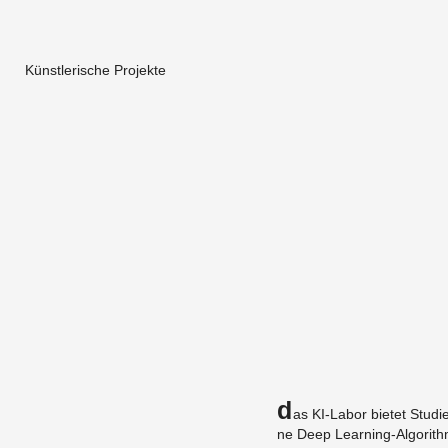
Künstlerische Projekte
D
as KI-La­bor bie­tet Stu­die
ne Deep Learning-Al­go­rith­