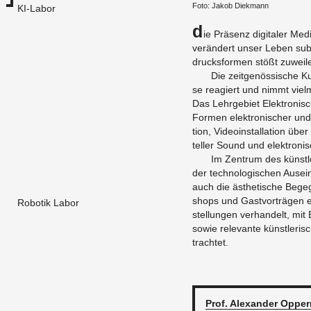
​Foto: Jakob Diek­mann
KI-Labor
D
ie Präsenz di­gi­ta­ler Me­
verändert unser Leben sub­s
drucks­for­men stößt zu­wei­le
Die zeit­ge­nössi­sche 
se re­agiert und nimmt viel­m
Das Lehr­ge­biet Elek­tro­ni­
For­men elek­tro­ni­scher und
ti­on, Vi­deo­in­stal­la­ti­on ü
tel­ler Sound und elek­tro­ni
Im Zen­trum des künst­
der tech­no­lo­gi­schen Aus­e
auch die ästhe­ti­sche Be­g
shops und Gast­vor­trägen el
Robotik Labor
stel­lun­gen ver­han­delt, mit 
sowie re­le­van­te künst­le­ri­
trach­tet.
Prof. Alex­an­der
Op­per