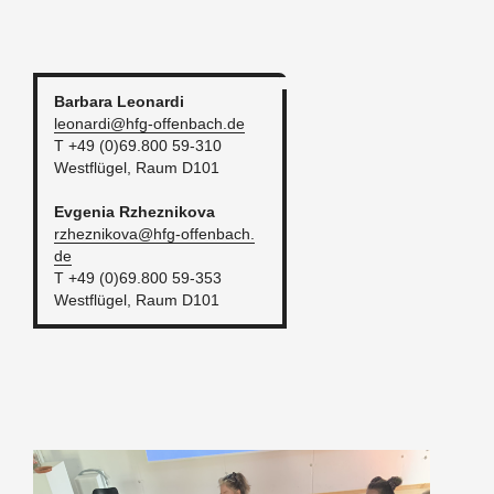
Bar­ba­ra
Leo­nar­di
leo­nar­di@​hfg-​of­fen­bach.​de
T +49 (0)69.800 59-310
West­flü­gel, Raum D101
Ev­ge­nia
Rz­hez­ni­ko­va
rz­hez­ni­ko­va@​hfg-​of­fen­bach.​
de
T +49 (0)69.800 59-353
West­flü­gel, Raum D101