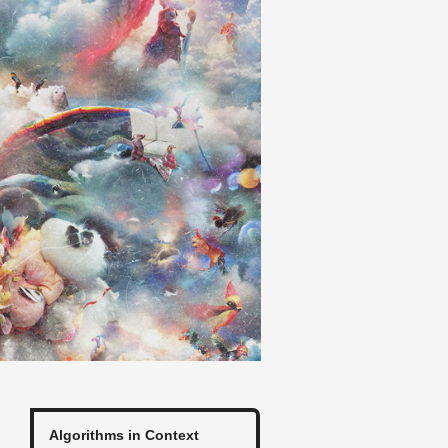
Al­go­rithms in Con­text