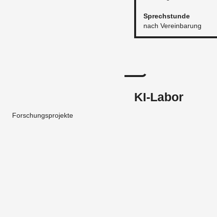
​Sprech­stun­de
nach Ver­ein­ba­rung
KI-Labor
Forschungsprojekte