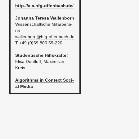
http://​aic.​hfg-​offenbach.​de/
Jo­han­na Te­re­sa Wal­len­born
Wis­sen­schaft­li­che Mit­ar­bei­te­
rin
wal­len­born
@​hfg-​offenbach.​de
T +49 (0)69.800 59-220
Stu­den­ti­sche Hilfs­kräf­te:
Elisa Deut­loff, Ma­xi­mi­li­an
Kreis
Al­go­rithms in Con­text So­ci­
al Media