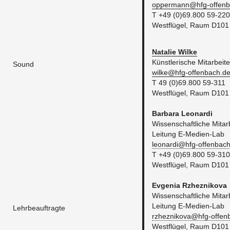
op­per­man­n@​hfg-​of­fen­
T +49 (0)69.800 59-220
West­flü­gel, Raum D101
Na­ta­lie Wilke
Künst­le­ri­sche Mit­ar­bei­te
Sound
wilke@​hfg-​offenbach.​d
T 49 (0)69.800 59-311
West­flü­gel, Raum D101
Bar­ba­ra Leo­nar­di
Wis­sen­schaft­li­che Mit­ar­b
Lei­tung E-Me­di­en-Lab
leonardi@​hfg-​offenbach
T +49 (0)69.800 59-31
West­flü­gel, Raum D101
Ev­ge­nia Rz­hez­ni­ko­va
Wis­sen­schaft­li­che Mit­ar­b
​Lei­tung E-Me­di­en-Lab
Lehrbeauftragte
rzheznikova@​hfg-​offen
​West­flü­gel, Raum D101