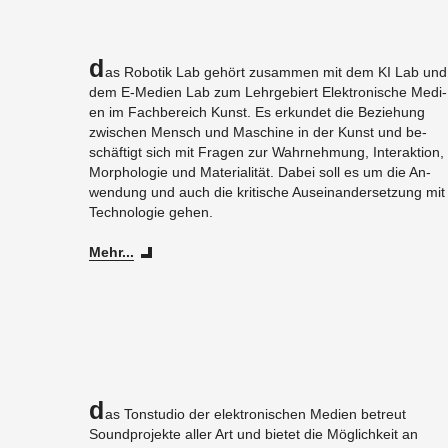
D
as Ro­bo­tik Lab ge­hört zu­sam­men mit dem KI Lab und
dem E-Me­di­en Lab zum Lehr­ge­biert Elek­tro­ni­sche Me­di­
en im Fach­be­reich Kunst. Es er­kun­det die Be­zie­hung
zwi­schen Mensch und Ma­schi­ne in der Kunst und be­
schäf­tigt sich mit Fra­gen zur Wahr­neh­mung, In­ter­ak­ti­on,
Mor­pho­lo­gie und Ma­te­ria­li­tät. Dabei soll es um die An­
wen­dung und auch die kri­ti­sche Aus­ein­an­der­set­zung mit
Tech­no­lo­gie gehen.
Mehr...
D
as Ton­stu­dio der elek­tro­ni­schen Me­di­en be­treut
Sound­pro­jek­te aller Art und bie­tet die Mög­lich­keit an