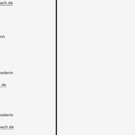
bach.​de
­rin
e
ei­te­rin
.​de
0
ei­te­rin
bach.​de