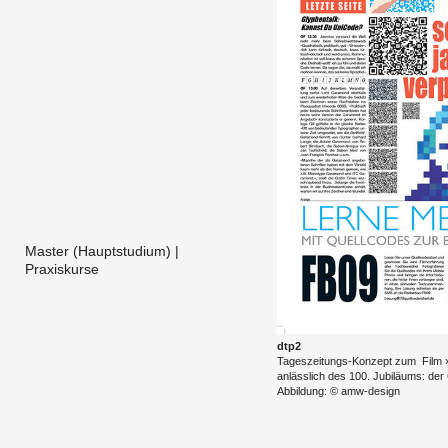
Master (Hauptstudium) |
Praxiskurse
dtp2
Ta­ges­zei­tungs-Kon­zept zum Film »Or
an­läss­lich des 100. Ju­bi­lä­ums: der 
Ab­bil­dung: © amw-de­sign