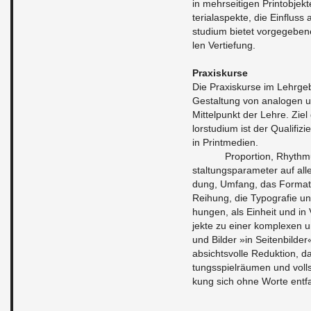
in mehr­sei­ti­gen Print­ob­je
te­ri­al­as­pek­te, die Ein­f
stu­di­um bie­tet vor­ge­ge­be­n
len Ver­tie­fung.
Pra­xis­kur­se
Die Pra­xis­kur­se im Lehr­ge
Ge­stal­tung von ana­lo­gen un
Mit­tel­punkt der Lehre. Ziel 
lor­stu­di­um ist der Qua­li­fi­
in Print­me­di­en.
Pro­por­ti­on, Rhyth­mu
stal­tungs­pa­ra­me­ter auf al
dung, Um­fang, das For­mat, d
Rei­hung, die Ty­po­gra­fie u
hun­gen, als Ein­heit und in Va
jek­te zu einer kom­ple­xen un
und Bil­der »in Sei­ten­bil­de
ab­sichts­vol­le Re­duk­ti­on
tungs­spiel­räu­men und voll
kung sich ohne Worte ent­fal