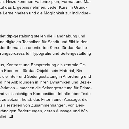
k­ten. Hinzu kom­men Falt­prin­zi­pi­en, For­mat und Ma­
luss auf das Er­geb­nis neh­men. Jeder Kurs im Grund­
e Ler­nein­hei­ten und die Mög­lich­keit zur in­di­vi­du­el­
­biet dtp-ge­stal­tung stel­len die Hand­ha­bung und
d di­gi­ta­len Tech­ni­ken für Schrift und Bild in den
der the­ma­tisch ori­en­tier­ten Kurse für das Ba­che­
zie­rungs­pro­zess für Ty­po­gra­fie und Sei­ten­ge­stal­tung
s, Kon­trast und Ent­spre­chung als zen­tra­le Ge­
len Ebe­nen – für das Ob­jekt, sein Ma­te­ri­al, Bin­
ie Ti­tel- und Sei­ten­ge­stal­tung in An­ord­nung und
nd ihre Ab­bil­dun­gen in ihren Dy­na­mi­ken und Be­zie­
­ria­ti­on – ma­chen die Sei­ten­ge­stal­tung für Prin­to­
d viel­schich­ti­gen Kom­po­si­ti­on. In­hal­te über Texte
r« zu set­zen, heißt: das Fil­tern einer Aus­sa­ge, die
, das Her­stel­len von Zu­sam­men­hän­gen, von Deu­
­stän­di­gen Be­deu­tun­gen, deren Aus­sa­ge und Wir­
­tet.