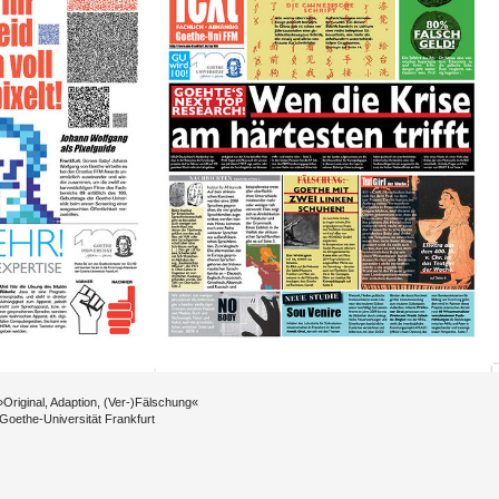
i­gi­nal, Ad­ap­ti­on, (Ver-)Fäl­schung«
Goe­the-Uni­ver­si­tät Frank­furt