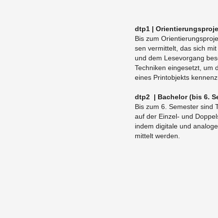
dtp1 | Ori­en­tie­rungs­pro­j
Bis zum Ori­en­tie­rungs­pro­j
sen ver­mit­telt, das sich mit
und dem Le­se­vor­gang be­schä
Tech­ni­ken ein­ge­setzt, um d
eines Print­ob­jekts ken­nen­z
dtp2 | Ba­che­lor (bis 6. S
Bis zum 6. Se­mes­ter sind Te
auf der Ein­zel- und Dop­pel­s
indem di­gi­ta­le und ana­lo­
mit­telt wer­den.