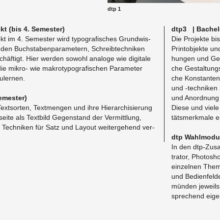
dtp 1
ekt (bis 4. Se­mes­ter)
dtp3 | Ba­che­l
ekt im 4. Se­mes­ter wird ty­po­gra­fi­sches Grund­wis­
Die Pro­jek­te bi
 den Buch­sta­ben­pa­ra­me­tern, Schreib­tech­ni­ken
Print­ob­jek­te un
f­tigt. Hier wer­den so­wohl ana­lo­ge wie di­gi­ta­le
hun­gen und Ge­s
ie mi­kro- wie ma­kro­ty­po­gra­fi­schen Pa­ra­me­ter
che Ge­stal­tungs­
u­ler­nen.
che Kon­stan­ten 
und -tech­ni­ken
e­mes­ter)
und An­ord­nung d
xt­sor­ten, Text­men­gen und ihre Hier­ar­chi­sie­rung
Diese und viele F
ei­te als Text­bild Ge­gen­stand der Ver­mitt­lung,
täts­merk­ma­le ei
ge Tech­ni­ken für Satz und Lay­out wei­ter­ge­hend ver­
dtp Wahl­mo­du­
In den dtp-Zu­satz
tra­tor, Pho­to­sh
ein­zel­nen The­
und Be­dien­fel­d
mün­den je­weils
spre­chend ei­gen