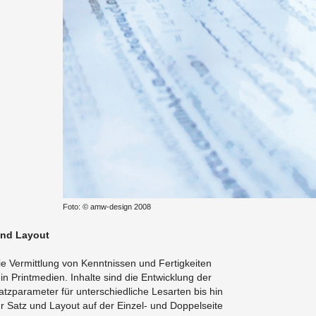
Foto: © amw-de­sign 2008
 und Lay­out
e Ver­mitt­lung von Kennt­nis­sen und Fer­tig­kei­ten
in Print­me­di­en. In­hal­te sind die Ent­wick­lung der
z­pa­ra­me­ter für un­ter­schied­li­che Les­ar­ten bis hin
für Satz und Lay­out auf der Ein­zel- und Dop­pel­sei­te