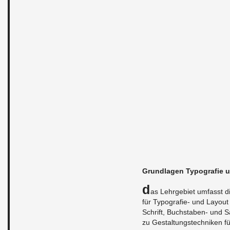
Grund­la­gen Ty­po­gra­fie
D
as Lehr­ge­biet um­fasst di
für Ty­po­gra­fie- und Lay­out 
Schrift, Buch­sta­ben- und Sat
zu Ge­stal­tungs­tech­ni­ken 