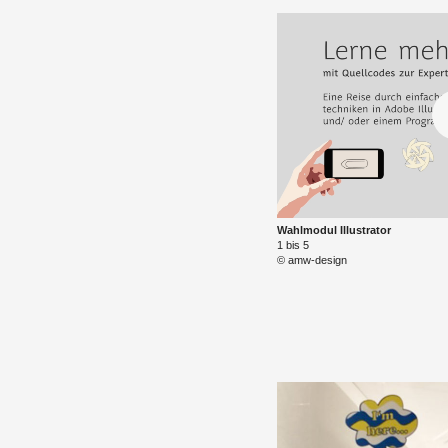
Wahl­mo­dul Il­lus­tra­tor
1 bis 5
© amw-de­sign