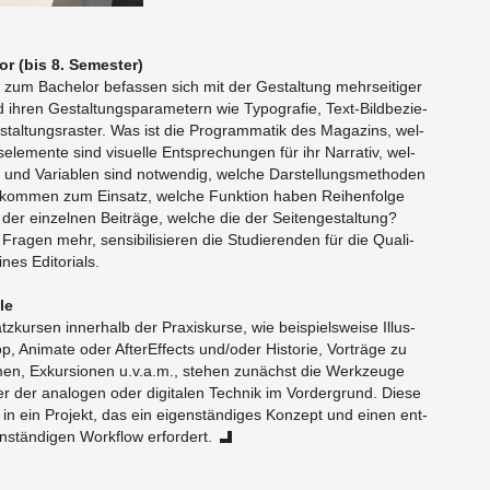
or (bis 8. Se­mes­ter)
s zum Ba­che­lor be­fas­sen sich mit der Ge­stal­tung mehr­sei­ti­ger
d ihren Ge­stal­tungs­pa­ra­me­tern wie Ty­po­gra­fie, Text-Bild­be­zie­
tal­tungs­ras­ter. Was ist die Pro­gram­ma­tik des Ma­ga­zins, wel­
ele­men­te sind vi­su­el­le Ent­spre­chun­gen für ihr Nar­ra­tiv, wel­
und Va­ria­blen sind not­wen­dig, wel­che Dar­stel­lungs­me­tho­den
 kom­men zum Ein­satz, wel­che Funk­ti­on haben Rei­hen­fol­ge
er ein­zel­nen Bei­trä­ge, wel­che die der Sei­ten­ge­stal­tung?
ra­gen mehr, sen­si­bi­li­sie­ren die Stu­die­ren­den für die Qua­li­
nes Edi­to­ri­als.
le
­kur­sen in­ner­halb der Pra­xis­kur­se, wie bei­spiels­wei­se Il­lus­
op, Ani­ma­te oder Af­ter­Ef­fects und/oder His­to­rie, Vor­trä­ge zu
men, Ex­kur­sio­nen u.v.a.m., ste­hen zu­nächst die Werk­zeu­ge
er der ana­lo­gen oder di­gi­ta­len Tech­nik im Vor­der­grund. Diese
 in ein Pro­jekt, das ein ei­gen­stän­di­ges Kon­zept und einen ent­
­stän­di­gen Work­flow er­for­dert.