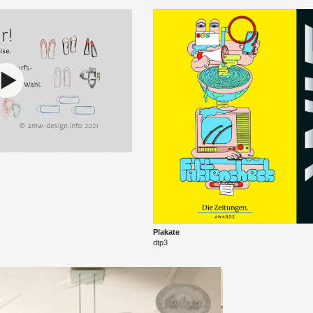
Pla­ka­te
dtp3