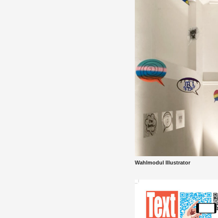
Wahl­mo­dul Il­lus­tra­tor