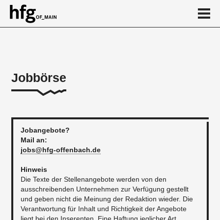
de
en
Jobbörse
Jobbörse 2026
August
Juli
Jobangebote?
Mail an:
Juni
jobs@hfg-offenbach.de
Mai
Hinweis
Die Texte der Stellenangebote werden von den
...
ausschreibenden Unternehmen zur Verfügung gestellt
und geben nicht die Meinung der Redaktion wieder. Die
Verantwortung für Inhalt und Richtigkeit der Angebote
liegt bei den Inserenten. Eine Haftung jeglicher Art