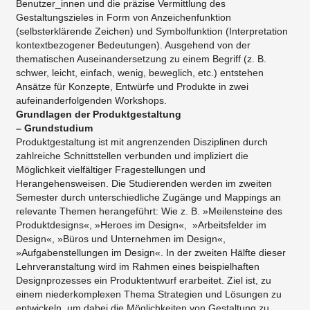
Benutzer_innen und die präzise Vermittlung des
Gestaltungszieles in Form von Anzeichenfunktion
(selbsterklärende Zeichen) und Symbolfunktion (Interpretation
kontextbezogener Bedeutungen). Ausgehend von der
thematischen Auseinandersetzung zu einem Begriff (z. B.
schwer, leicht, einfach, wenig, beweglich, etc.) entstehen
Ansätze für Konzepte, Entwürfe und Produkte in zwei
aufeinanderfolgenden Workshops.
Grundlagen der Produktgestaltung
– Grundstudium
Produktgestaltung ist mit angrenzenden Disziplinen durch
zahlreiche Schnittstellen verbunden und impliziert die
Möglichkeit vielfältiger Fragestellungen und
Herangehensweisen. Die Studierenden werden im zweiten
Semester durch unterschiedliche Zugänge und Mappings an
relevante Themen herangeführt: Wie z. B. »Meilensteine des
Produktdesigns«, »Heroes im Design«, »Arbeitsfelder im
Design«, »Büros und Unternehmen im Design«,
»Aufgabenstellungen im Design«. In der zweiten Hälfte dieser
Lehrveranstaltung wird im Rahmen eines beispielhaften
Designprozesses ein Produktentwurf erarbeitet. Ziel ist, zu
einem niederkomplexen Thema Strategien und Lösungen zu
entwickeln, um dabei die Möglichkeiten von Gestaltung zu