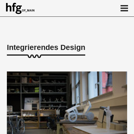
de
en
Integrierendes Design
Über
Projekte Integrierendes Design
Projekte Grundstudium
Kooperationsprojekte
Ausstellungen
Kalender
News
...