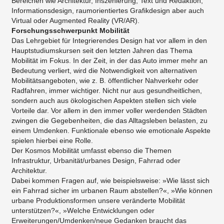
Bereichen wie Architektur, Inszenierung, Text und Redaktion,
Informationsdesign, raumorientiertes Grafikdesign aber auch
Virtual oder Augmented Reality (VR/AR).
Forschungsschwerpunkt Mobilität
Das Lehrgebiet für Integrierendes Design hat vor allem in den
Hauptstudiumskursen seit den letzten Jahren das Thema
Mobilität im Fokus. In der Zeit, in der das Auto immer mehr an
Bedeutung verliert, wird die Notwendigkeit von alternativen
Mobilitätsangeboten, wie z. B. öffentlicher Nahverkehr oder
Radfahren, immer wichtiger. Nicht nur aus gesundheitlichen,
sondern auch aus ökologischen Aspekten stellen sich viele
Vorteile dar. Vor allem in den immer voller werdenden Städten
zwingen die Gegebenheiten, die das Alltagsleben belasten, zu
einem Umdenken. Funktionale ebenso wie emotionale Aspekte
spielen hierbei eine Rolle.
Der Kosmos Mobilität umfasst ebenso die Themen
Infrastruktur, Urbanität/urbanes Design, Fahrrad oder
Architektur.
Dabei kommen Fragen auf, wie beispielsweise: »Wie lässt sich
ein Fahrrad sicher im urbanen Raum abstellen?«, »Wie können
urbane Produktionsformen unsere veränderte Mobilität
unterstützen?«, »Welche Entwicklungen oder
Erweiterungen/Umdenken/neue Gedanken braucht das