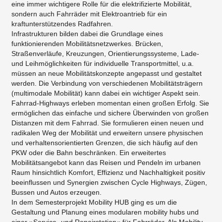
eine immer wichtigere Rolle für die elektrifizierte Mobilität,
sondern auch Fahrräder mit Elektroantrieb für ein
kraftunterstützendes Radfahren.
Infrastrukturen bilden dabei die Grundlage eines
funktionierenden Mobilitätsnetzwerkes. Brücken,
Straßenverläufe, Kreuzungen, Orientierungssysteme, Lade-
und Leihmöglichkeiten für individuelle Transportmittel, u.a.
müssen an neue Mobilitätskonzepte angepasst und gestaltet
werden. Die Verbindung von verschiedenen Mobilitätsträgern
(multimodale Mobilität) kann dabei ein wichtiger Aspekt sein.
Fahrrad-Highways erleben momentan einen großen Erfolg. Sie
ermöglichen das einfache und sichere Überwinden von großen
Distanzen mit dem Fahrrad. Sie formulieren einen neuen und
radikalen Weg der Mobilität und erweitern unsere physischen
und verhaltensorientierten Grenzen, die sich häufig auf den
PKW oder die Bahn beschränken. Ein erweitertes
Mobilitätsangebot kann das Reisen und Pendeln im urbanen
Raum hinsichtlich Komfort, Effizienz und Nachhaltigkeit positiv
beeinflussen und Synergien zwischen Cycle Highways, Zügen,
Bussen und Autos erzeugen.
In dem Semesterprojekt Mobility HUB ging es um die
Gestaltung und Planung eines modularen mobility hubs und
einer »Service- und Repairstation« für Fahrräder. Als Mobility