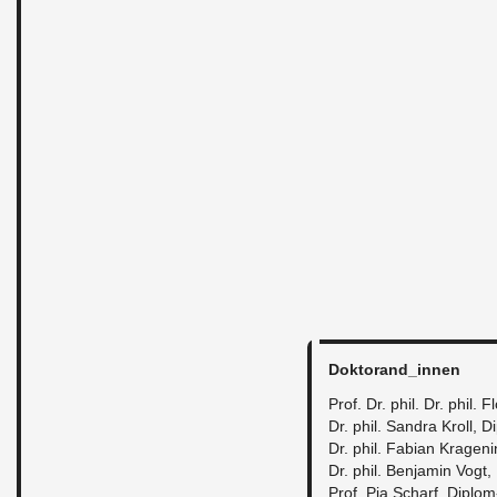
Dok­to­ran­d_in­nen
Prof. Dr. phil. Dr. phil. Fl
Dr. phil. San­dra Kroll, Di
Dr. phil. Fa­bi­an Kra­ge­n
Dr. phil. Ben­ja­min Vogt,
Prof. Pia Scharf, Di­plom-