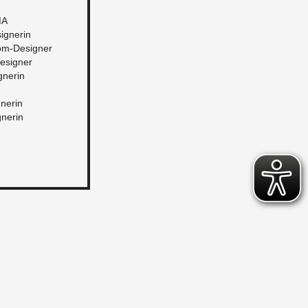
 MA
i­gne­rin
lom-De­si­gner
e­si­gner
gne­rin
ne­rin
ne­rin