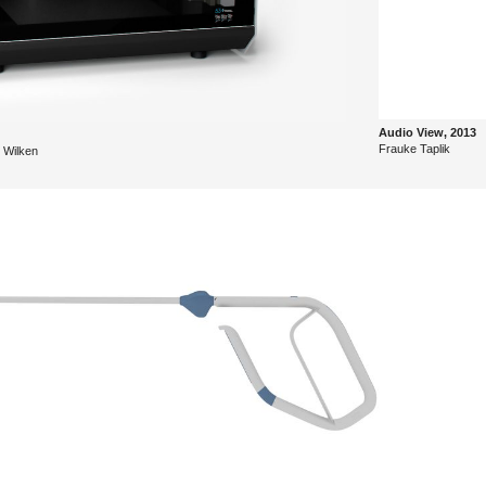
Audio View, 2013
Frau­ke Taplik
Wil­ken