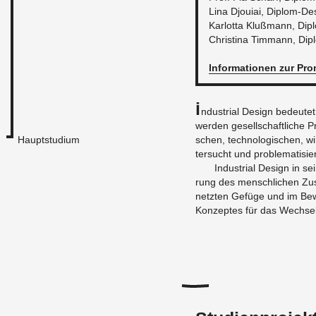
Lina Djoui­ai, Di­plom-De­s
Kar­lot­ta Kluß­mann, Di­p
Chris­ti­na Timmann, Di­pl
In­for­ma­tio­nen zur Pro­
I
n­dus­tri­al De­sign be­deu­
wer­den ge­sell­schaft­li­che Pr
schen, tech­no­lo­gi­schen, wir
Hauptstudium
ter­sucht und pro­ble­ma­ti­sie
In­dus­tri­al De­sign in se
rung des mensch­li­chen Zu­
netz­ten Ge­fü­ge und im Be­w
Kon­zep­tes für das Wech­se