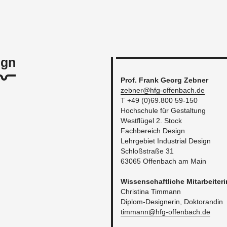
ign
Prof. Frank Georg Zeb­ner
zebner@​hfg-​offenbach.​de
T +49 (0)69.800 59-150
Hoch­schu­le für Ge­stal­tung
West­flü­gel 2. Stock
Fach­be­reich De­sign
Lehr­ge­biet In­dus­tri­al De­sign
Schloß­stra­ße 31
63065 Of­fen­bach am Main
Wis­sen­schaft­li­che Mit­ar­bei­te­r
Chris­ti­na Timmann
Di­plom-De­si­gne­rin, Dok­to­ran­din
timmann@​hfg-​offenbach.​de