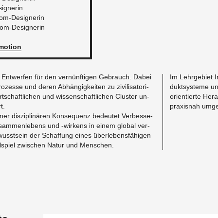
i­gne­rin
lom-De­si­gne­rin
om-De­si­gne­rin
mo­ti­on
tet Ent­wer­fen für den ver­nünf­ti­gen Ge­brauch. Dabei
Im Lehr­ge­biet I
o­zes­se und deren Ab­hän­gig­kei­ten zu zi­vi­li­sa­to­ri­
dukt­sys­te­me un
t­schaft­li­chen und wis­sen­schaft­li­chen Clus­ter un­
ori­en­tier­te He
rt.
pra­xis­nah um­g
i­ner dis­zi­pli­nä­ren Kon­se­quenz be­deu­tet Ver­bes­se­
sam­men­le­bens und -wir­kens in einem glo­bal ver­
usst­sein der Schaf­fung eines über­le­bens­fä­hi­gen
l­spiel zwi­schen Natur und Men­schen.