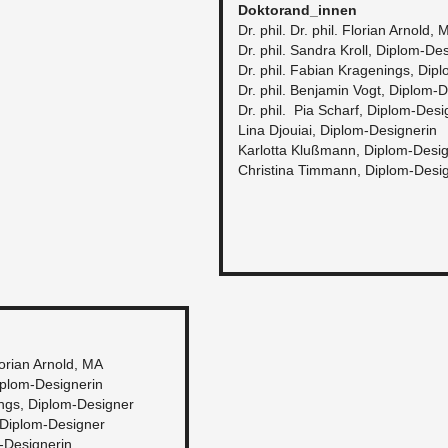
Dok­to­ran­d_in­nen
Dr. phil. Dr. phil. Flo­ri­an Ar­nold,
Dr. phil. San­dra Kroll, Di­plom-De­s
Dr. phil. Fa­bi­an Kra­ge­nings, Di­p
Dr. phil. Ben­ja­min Vogt, Di­plom-D
Dr. phil. Pia Scharf, Di­plom-De­si­
Lina Djoui­ai, Di­plom-De­si­gne­rin
Kar­lot­ta Kluß­mann, Di­plom-De­si­g
Chris­ti­na Timmann, Di­plom-De­si­g
o­ri­an Ar­nold, MA
­plom-De­si­gne­rin
ings, Di­plom-De­si­gner
 Di­plom-De­si­gner
De­si­gne­rin