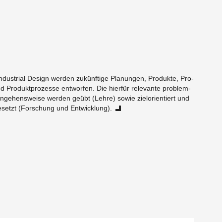
n­dus­tri­al De­sign wer­den zu­künf­ti­ge Pla­nun­gen, Pro­duk­te, Pro­
d Pro­dukt­pro­zes­se ent­wor­fen. Die hier­für re­le­van­te pro­blem­
r­an­ge­hens­wei­se wer­den geübt (Lehre) sowie ziel­ori­en­tiert und
e­setzt (For­schung und Ent­wick­lung).