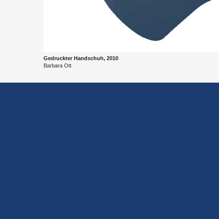
Ge­druck­ter Hand­schuh, 2010
Bar­ba­ra Ott