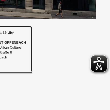
3, 19 Uhr
NT OF­FEN­BACH
rban Cul­tu­re
Stra­ße 8
­bach