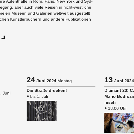
­ge­re Auf­ent­hal­te in Rom, Paris, New York und Syd­
e­gang, aber auch viele Rei­sen in nicht-west­li­che
ie­len Mu­se­en und Ga­le­ri­en welt­weit aus­ge­stellt
chen Künst­ler­bü­chern und an­de­re Pu­bli­ka­tio­nen
24
13
Juni 2024
Montag
Juni 2024
Die Stra­ße dru­cken!
Dia­mant 23: Ca­
. Juni
bis 1. Juli
Mario Bo­dro­zic
nisch
18:00 Uhr