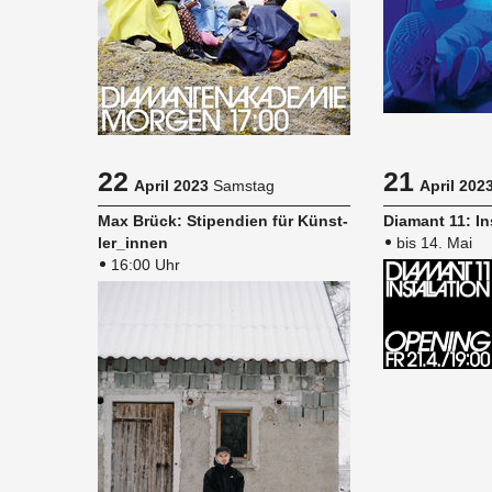
22
21
April 2023
Samstag
April 202
Max Brück: Sti­pen­di­en für Künst­
Dia­mant 11: In­s
ler_in­nen
bis 14. Mai
16:00 Uhr