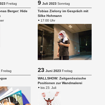
9
023
Freitag
Juli 2023
Sonntag
onas Ber­ger: Hide
To­bi­as Zie­l­o­ny im Ge­spräch mit
k
Silke Hoh­mann
ber
17:00 Uhr
23
Freitag
Juni 2023
Freitag
Vogue
WALL­SHOW: Zeit­ge­nös­si­sche
Po­si­tio­nen zur Wand­ma­le­rei
bis 23. Juli