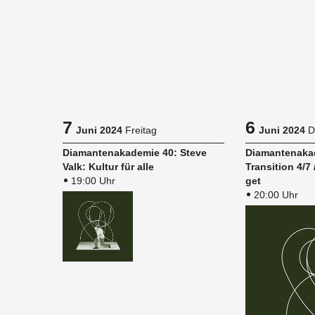
7
6
Juni 2024
Freitag
Juni 2024
D
Dia­man­ten­aka­de­mie 40: Steve
Dia­man­ten­aka
Valk: Kul­tur für alle
Tran­si­ti­on 4/
19:00 Uhr
get
20:00 Uhr