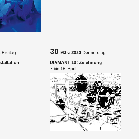
30
3
Freitag
März 2023
Donnerstag
tal­la­ti­on
DIA­MANT 10: Zeich­nung
bis 16. April