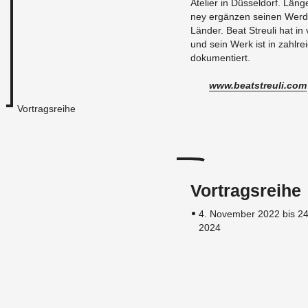
Ate­lier in Düs­sel­dorf. Län
ney er­gän­zen sei­nen Wer­d
Län­der. Beat Streu­li hat in v
und sein Werk ist in zahl­rei­
do­ku­men­tiert.
www.​beatstreuli.​com
Vortragsreihe
Vortragsreihe
4. November 2022 bis 24
2024