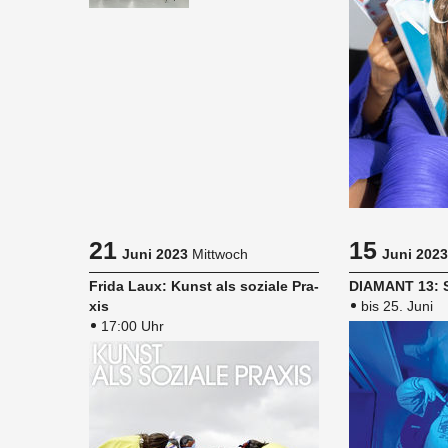
21
15
Juni 2023
Mittwoch
Juni 2023
Frida Laux: Kunst als so­zia­le Pra­
DIA­MANT 13: S
xis
bis 25. Juni
17:00 Uhr