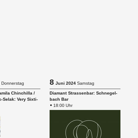
8
Donnerstag
Juni 2024
Samstag
mi­la Chin­chil­la /
Dia­mant Stras­sen­bar: Schne­gel­
-Selak: Very Six­ti­
bach Bar
18:00 Uhr