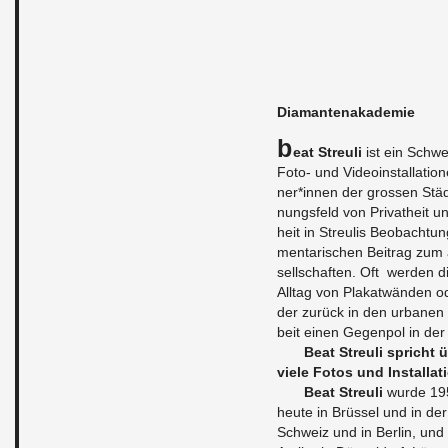
Dia­man­ten­aka­de­mie
B
eat Streu­li
ist ein Schwei
Foto- und Vi­deo­in­stal­la­ti
ner*innen der gros­sen Städ
nungs­feld von Pri­vat­heit un
heit in Streu­lis Be­ob­ach­tu
men­ta­ri­schen Bei­trag zum ak
sell­schaf­ten. Oft wer­den
All­tag von Pla­kat­wän­den o
der zu­rück in den ur­ba­nen 
beit einen Ge­gen­pol in der 
Beat Streu­li spricht 
viele Fotos und In­stal­la­ti
Beat Streu­li
wurde 1957
heute in Brüs­sel und in der
Schweiz und in Ber­lin, und 