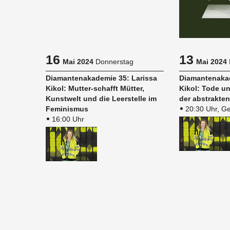
16
13
Mai 2024
Donnerstag
Mai 2024
Dia­man­ten­aka­de­mie 35: La­ris­sa
Dia­man­ten­aka­
Kikol: Mut­ter-schafft Müt­ter,
Kikol: Tode un
Kunst­welt und die Leer­stel­le im
der abs­trak­ten
Fe­mi­nis­mus
20:30 Uhr, Ge
16:00 Uhr