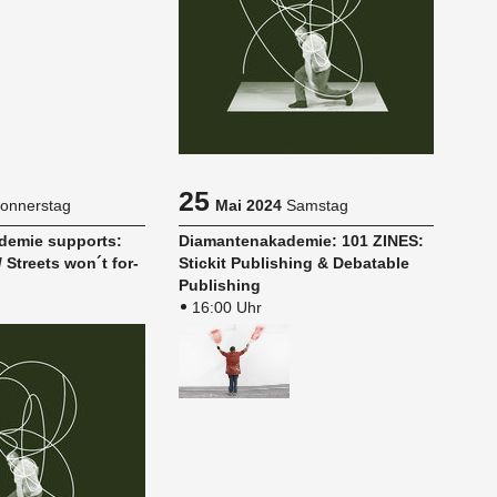
25
onnerstag
Mai 2024
Samstag
­de­mie sup­ports:
Dia­man­ten­aka­de­mie: 101 ZINES:
7 / Streets won´t for­
Sti­ckit Pu­blis­hing & De­ba­ta­ble
Pu­blis­hing
16:00 Uhr