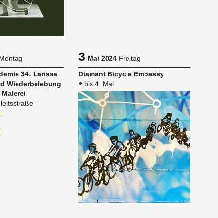
3
Montag
Mai 2024
Freitag
de­mie 34: La­ris­sa
Dia­mant Bi­cy­cle Em­bas­sy
d Wie­der­be­le­bung
bis 4. Mai
 Ma­le­rei
leitsstraße