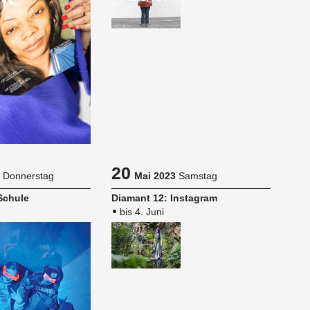
20
Donnerstag
Mai 2023
Samstag
chu­le
Dia­mant 12: Ins­ta­gram
bis 4. Juni