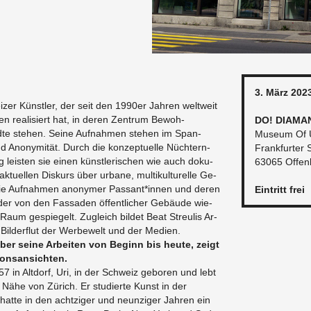
3. März 202
­zer Künst­ler, der seit den 1990er Jah­ren welt­weit
o­nen rea­li­siert hat, in deren Zen­trum Be­woh­
DO! DIA­MA
­te ste­hen. Seine Auf­nah­men ste­hen im Span­
Mu­se­um Of U
d An­ony­mi­tät. Durch die kon­zep­tu­el­le Nüch­tern­
Frank­fur­ter 
ng leis­ten sie einen künst­le­ri­schen wie auch do­ku­
63065 Of­fen
­tu­el­len Dis­kurs über ur­ba­ne, mul­ti­kul­tu­rel­le Ge­
 die Auf­nah­men an­ony­mer Pas­sant*innen und deren
Ein­tritt frei
der von den Fas­sa­den öf­fent­li­cher Ge­bäu­de wie­
Raum ge­spie­gelt. Zu­gleich bil­det Beat Streu­lis Ar­
Bil­der­flut der Wer­be­welt und der Me­di­en.
über seine Ar­bei­ten von Be­ginn bis heute, zeigt
­ons­an­sich­ten.
 in Alt­dorf, Uri, in der Schweiz ge­bo­ren und lebt
 Nähe von Zü­rich. Er stu­dier­te Kunst in der
hatte in den acht­zi­ger und neun­zi­ger Jah­ren ein