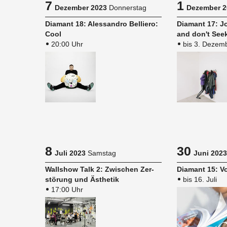
7
1
Dezember 2023
Donnerstag
Dezember 2
Dia­mant 18: Ales­san­dro Bel­lie­ro:
Dia­mant 17: J
Cool
and don't See
20:00 Uhr
bis 3. Dezem
8
30
Juli 2023
Samstag
Juni 2023
Wall­show Talk 2: Zwi­schen Zer­
Dia­mant 15: 
stö­rung und Äs­the­tik
bis 16. Juli
17:00 Uhr