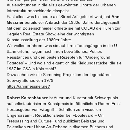
Ausleuchtungen in die allzu gewohnten Unorte der urbanen
Infrastrukturmaschinerie einspeist.
Fast alles, was bis heute als 'Street Art' gefeiert wird, hat
Ann
Messner
bereits vor Anbruch der 1980er Jahre durchgespielt.
Mit dem Bolzenschneider öffnete sie mit COLAB die Türen zur
illegalen Real Estate Show, eine der wichtigsten
Kunstausstellung der 1980er Jahre.
Wir wollen erfahren, was sie auf ihren Tauchgängen in die U-
Bahn erfuhr, fragen nach ihren Love Stories, Petites
Résistances und den besten Rezepten für 'Underground
Potatoes' – Und wo sind eigentlich die Kleidungsstücke, die sie
1987 im C&A in Köln stahl?
Dazu sehen wir die Screening-Projektion der legendären
Subway Stories von 1979.
https://annmessner.net/
Robert Kaltenhäuser
ist Autor und Kurator mit Schwerpunkt
auf selbstautorisierter Kunstpraxis im öffentlichen Raum. Er ist
Herausgeber von »Zugriff – Schriften zum visuellen
Ungehorsam«, Redaktionsleiter bei »Boulevard – On
Trespassing and Culture« und publiziert Beiträge und
Polemiken zur Urban Art-Debatte in diversen Büchern und