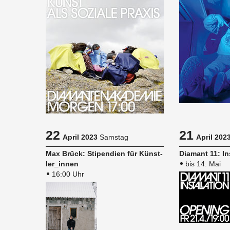
22
21
April 2023
Samstag
April 202
Max Brück: Sti­pen­di­en für Künst­
Dia­mant 11: In­s
ler_in­nen
bis 14. Mai
16:00 Uhr