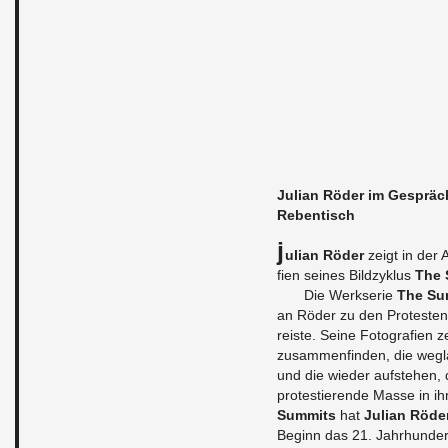
Ju­li­an Röder im Ge­spräch 
Re­ben­tisch
J
u­li­an Röder
zeigt in der 
fi­en sei­nes Bild­zy­klus
The 
Die Werk­se­rie
The Su
an Röder zu den Pro­tes­ten 
reis­te. Seine Fo­to­gra­fi­en
zu­sam­men­fin­den, die weg
und die wie­der auf­ste­hen,
pro­tes­tie­ren­de Masse in i
Sum­mits
hat
Ju­li­an Röde
Be­ginn das 21. Jahr­hun­dert