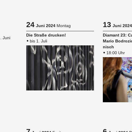
24
13
Juni 2024
Montag
Juni 2024
Die Stra­ße dru­cken!
Dia­mant 23: Ca­
. Juni
bis 1. Juli
Mario Bo­dro­zic
nisch
18:00 Uhr
7
6