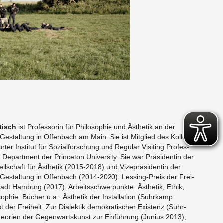
­tisch
ist Pro­fes­so­rin für Phi­lo­so­phie und Äs­the­tik an der
Ge­stal­tung in Of­fen­bach am Main. Sie ist Mit­glied des Kol­le­gi­
er In­sti­tut für So­zi­al­for­schung und Re­gu­lar Vi­sit­ing Pro­fes­
­part­ment der Prin­ce­ton Uni­ver­si­ty. Sie war Prä­si­den­tin der
l­schaft für Äs­the­tik (2015-2018) und Vi­ze­prä­si­den­tin der
 Ge­stal­tung in Of­fen­bach (2014-2020). Les­sing-Preis der Frei­
adt Ham­burg (2017). Ar­beits­schwer­punk­te: Äs­the­tik, Ethik,
o­so­phie. Bü­cher u.a.: Äs­the­tik der In­stal­la­ti­on (Suhr­kamp
der Frei­heit. Zur Dia­lek­tik de­mo­kra­ti­scher Exis­tenz (Suhr­
­ri­en der Ge­gen­warts­kunst zur Ein­füh­rung (Ju­ni­us 2013),