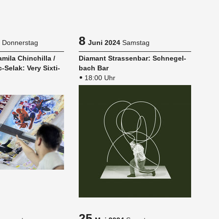
8
Donnerstag
Juni 2024
Samstag
mi­la Chin­chil­la /
Dia­mant Stras­sen­bar: Schne­gel­
-Selak: Very Six­ti­
bach Bar
18:00 Uhr
25