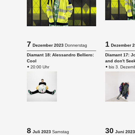
7
1
Dezember 2023
Donnerstag
Dezember 2
Dia­mant 18: Ales­san­dro Bel­lie­ro:
Dia­mant 17: J
Cool
and don't See
20:00 Uhr
bis 3. Dezem
8
30
Juli 2023
Samstag
Juni 2023