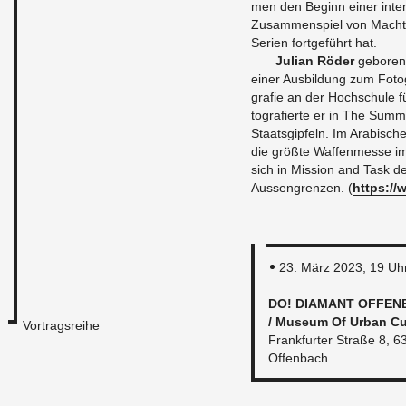
men den Be­ginn einer in­ten­s
Zu­sam­men­spiel von Macht 
Se­ri­en fort­ge­führt hat.
Ju­li­an Röder
ge­bo­ren
einer Aus­bil­dung zum Fo­to­
gra­fie an der Hoch­schu­le 
to­gra­fier­te er in The Sum­m
Staats­gip­feln. Im Ara­bi­s
die größ­te Waf­fen­mes­se 
sich in Mis­si­on and Task de
Aus­sen­gren­zen. (
https://​
23. März 2023, 19 Uh
DO! DIA­MANT OF­FEN
/ Mu­se­um Of Urban Cul
Vortragsreihe
Frank­fur­ter Stra­ße 8, 
Of­fen­bach