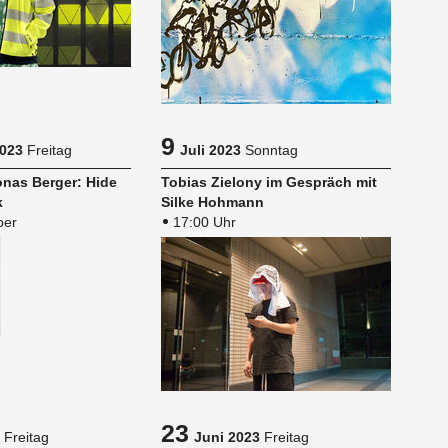
9
023
Freitag
Juli 2023
Sonntag
onas Ber­ger: Hide
To­bi­as Zie­l­o­ny im Ge­spräch mit
k
Silke Hoh­mann
ber
17:00 Uhr
23
Freitag
Juni 2023
Freitag