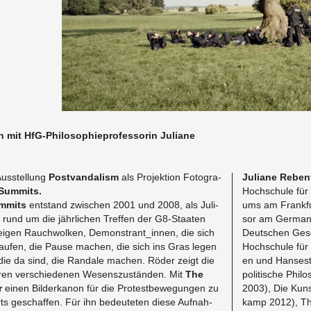
mit HfG-Phi­lo­so­phie­pro­fes­so­rin Ju­lia­ne
Aus­stel­lung
Post­van­da­lism
als Pro­jek­ti­on Fo­to­gra­
Ju­lia­ne Re­ben
Sum­mits.
Hoch­schu­le für 
m­mits
ent­stand zwi­schen 2001 und 2008, als Ju­li­
ums am Frank­fur­t
rund um die jähr­li­chen Tref­fen der G8-Staa­ten
sor am Ger­man De
 zei­gen Rauch­wol­ken, De­mons­tran­t_in­nen, die sich
Deut­schen Ge­sel
­lau­fen, die Pause ma­chen, die sich ins Gras legen
Hoch­schu­le für
 die da sind, die Ran­da­le ma­chen. Röder zeigt die
en und Han­se­st
hren ver­schie­de­nen We­sens­zu­stän­den. Mit
The
po­li­ti­sche Phi­l
r
einen Bil­der­ka­non für die Pro­test­be­we­gun­gen zu
2003), Die Kunst 
s ge­schaf­fen. Für ihn be­deu­te­ten diese Auf­nah­
kamp 2012), Theo