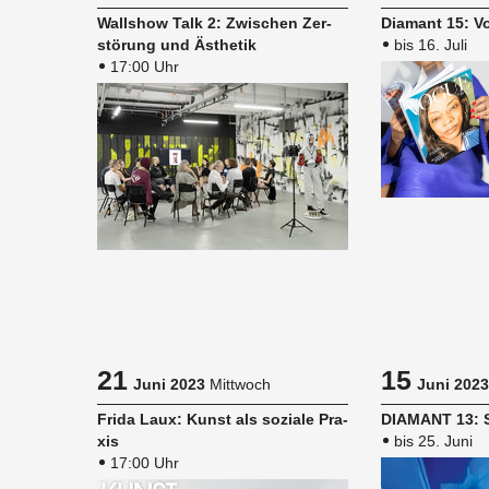
Wall­show Talk 2: Zwi­schen Zer­
Dia­mant 15: 
stö­rung und Äs­the­tik
bis 16. Juli
17:00 Uhr
21
15
Juni 2023
Mittwoch
Juni 2023
Frida Laux: Kunst als so­zia­le Pra­
DIA­MANT 13: S
xis
bis 25. Juni
17:00 Uhr