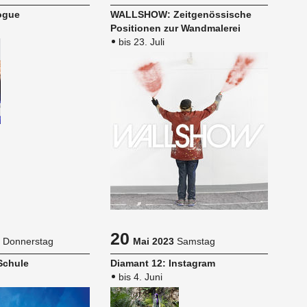
Vogue
WALL­SHOW: Zeit­ge­nös­si­sche
Po­si­tio­nen zur Wand­ma­le­rei
bis 23. Juli
20
Donnerstag
Mai 2023
Samstag
chu­le
Dia­mant 12: Ins­ta­gram
bis 4. Juni