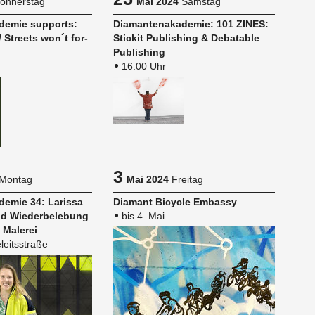
onnerstag
Mai 2024
Samstag
­de­mie sup­ports:
Dia­man­ten­aka­de­mie: 101 ZINES:
7 / Streets won´t for­
Sti­ckit Pu­blis­hing & De­ba­ta­ble
Pu­blis­hing
16:00 Uhr
3
Montag
Mai 2024
Freitag
de­mie 34: La­ris­sa
Dia­mant Bi­cy­cle Em­bas­sy
d Wie­der­be­le­bung
bis 4. Mai
 Ma­le­rei
leitsstraße