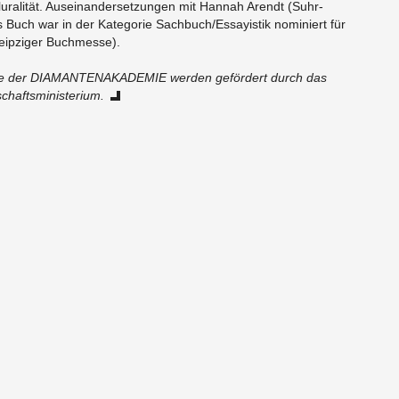
­ra­li­tät. Aus­ein­an­der­set­zun­gen mit Han­nah Arendt (Suhr­
uch war in der Ka­te­go­rie Sach­buch/Es­say­is­tik no­mi­niert für
ip­zi­ger Buch­mes­se).
­te der DIA­MAN­TEN­AKA­DE­MIE wer­den ge­för­dert durch das
chafts­mi­nis­te­ri­um.