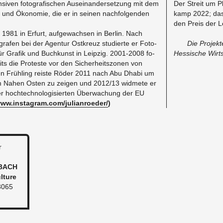
i­ven fo­to­gra­fi­schen Aus­ein­an­der­set­zung mit dem
Der Streit um Plu
und Öko­no­mie, die er in sei­nen nach­fol­gen­den
kamp 2022; das B
den Preis der Le
 1981 in Er­furt, auf­ge­wach­sen in Ber­lin. Nach
gra­fen bei der Agen­tur Ost­kreuz stu­dier­te er Fo­to­
Die Pro­jek
für Gra­fik und Buch­kunst in Leip­zig. 2001-2008 fo­
Hes­si­sche Wirt­s
its die Pro­tes­te vor den Si­cher­heits­zo­nen von
chen Früh­ling reis­te Röder 2011 nach Abu Dhabi um
im Nahen Osten zu zei­gen und 2012/13 wid­me­te er
r hoch­tech­no­lo­gi­sier­ten Über­wa­chung der EU
www.​instagram.​com/​jul​ianr​oede​r/
)
r
­BACH
­tu­re
63065