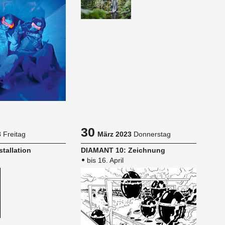
30
3
Freitag
März 2023
Donnerstag
tal­la­ti­on
DIA­MANT 10: Zeich­nung
bis 16. April