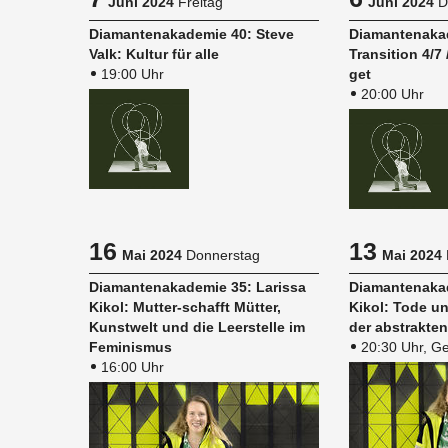
Juni 2024
Freitag
Juni 2024
D
Dia­man­ten­aka­de­mie 40: Steve
Dia­man­ten­aka
Valk: Kul­tur für alle
Tran­si­ti­on 4/
19:00 Uhr
get
20:00 Uhr
16
13
Mai 2024
Donnerstag
Mai 2024
Dia­man­ten­aka­de­mie 35: La­ris­sa
Dia­man­ten­aka­
Kikol: Mut­ter-schafft Müt­ter,
Kikol: Tode un
Kunst­welt und die Leer­stel­le im
der abs­trak­ten
Fe­mi­nis­mus
20:30 Uhr, Ge
16:00 Uhr