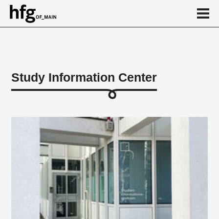
de
en
Study Information Center
About
Student Secretariat
International Office
Semesterbeitrag und Rückmeldung
Beurlaubung
Mutterschutz
Exmatrikulation
...