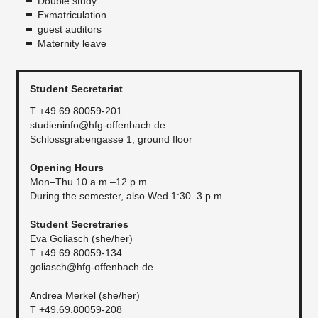
Double study
Exmatriculation
guest auditors
Maternity leave​
Student Secretariat
T +49.69.80059-201
studieninfo@hfg-offenbach.de
Schlossgrabengasse 1, ground floor
Opening Hours
Mon–Thu 10 a.m.–12 p.m.
During the semester, also Wed 1:30–3 p.m.
Student Secretraries
Eva Goliasch (she/her)
T +49.69.80059-134
goliasch@hfg-offenbach.de
Andrea Merkel (she/her)
T +49.69.80059-208