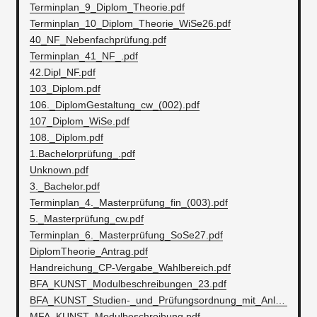
Terminplan_9_Diplom_Theorie.pdf
Terminplan_10_Diplom_Theorie_WiSe26.pdf
40_NF_Nebenfachprüfung.pdf
Terminplan_41_NF_.pdf
42.Dipl_NF.pdf
103_Diplom.pdf
106._DiplomGestaltung_cw_(002).pdf
107_Diplom_WiSe.pdf
108._Diplom.pdf
1.Bachelorprüfung_.pdf
Unknown.pdf
3._Bachelor.pdf
Terminplan_4._Masterprüfung_fin_(003).pdf
5._Masterprüfung_cw.pdf
Terminplan_6._Masterprüfung_SoSe27.pdf
DiplomTheorie_Antrag.pdf
Handreichung_CP-Vergabe_Wahlbereich.pdf
BFA_KUNST_Modulbeschreibungen_23.pdf
BFA_KUNST_Studien-_und_Prüfungsordnung_mit_Anlagen.pdf
MFA_KUNST_Modulbeschreibung.pdf