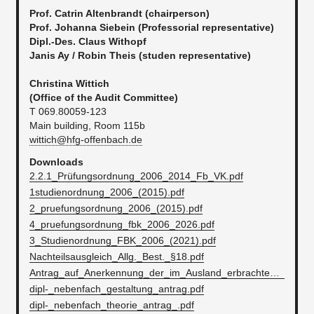
​Prof. Catrin Altenbrandt (chairperson)
Prof. Johanna Siebein (Professorial representative)
Dipl.-Des. Claus Withopf
Janis Ay / Robin Theis (studen representative)
Christina Wittich
​(Office of the Audit Committee)
T 069.80059-123
Main building, Room 115b
wittich@hfg-offenbach.de
Downloads
2.2.1_Prüfungsordnung_2006_2014_Fb_VK.pdf
1studienordnung_2006_(2015).pdf
2_pruefungsordnung_2006_(2015).pdf
4_pruefungsordnung_fbk_2006_2026.pdf
3_Studienordnung_FBK_2006_(2021).pdf
Nachteilsausgleich_Allg._Best._§18.pdf
Antrag_auf_Anerkennung_der_im_Ausland_erbrachten_Studienleistungen_2.pdf
dipl-_nebenfach_gestaltung_antrag.pdf
dipl-_nebenfach_theorie_antrag_.pdf