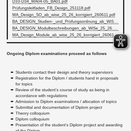
D33-D34_MA04-05_BA01.pdf
Prüfungsleitfaden_FB_Design_251118.pdf
MA_Design_SO_ab_wise_25_26_korrigiert_260611.pdf
BA_DESIGN_Studien-_und_Prüfungsordnung_ab_WiSe_25_26_mit_Anlagen.pdf
BA_DESIGN_Modulbeschreibungen_ab_WiSe_25_26.pdf
MA_Design_Module_ab_wise_25_26_korrigiert_260611.pdf
Ongoing Diplom examinations proceed as follows
Students contact their design and theory supervisors
Registration for the Diplom / students hand in proposals
for topics
Review of the student’s course of study as being in
accordance with regulations
Admission to Diplom examinations / allocation of topics
Submittal and documentation of Diplom project
Theory colloquium
Diplom colloquium
Presentation of the student‘s Diplom project and awarding
of the Diplom