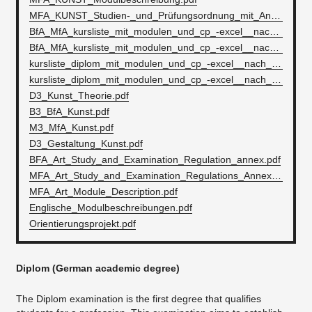
MFA_KUNST_Studien-_und_Prüfungsordnung_mit_Anhang.pdf
BfA_MfA_kursliste_mit_modulen_und_cp_-excel__nach_spalten_sortier.._.pdf
BfA_MfA_kursliste_mit_modulen_und_cp_-excel__nach_spalten_sortier.._.xlsx
kursliste_diplom_mit_modulen_und_cp_-excel__nach_spalten_sortierbar_(1).pdf
kursliste_diplom_mit_modulen_und_cp_-excel__nach_spalten_sortierbar_(1).xlsx
D3_Kunst_Theorie.pdf
B3_BfA_Kunst.pdf
M3_MfA_Kunst.pdf
D3_Gestaltung_Kunst.pdf
BFA_Art_Study_and_Examination_Regulation_annex.pdf
MFA_Art_Study_and_Examination_Regulations_Annex.pdf
MFA_Art_Module_Description.pdf
Englische_Modulbeschreibungen.pdf
Orientierungsprojekt.pdf
Diplom (German academic degree)
The Diplom examination is the first degree that qualifies