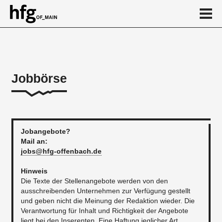
de
en
Jobbörse
Jobbörse 2026
August
Juli
Jobangebote?
Mail an:
Juni
jobs@hfg-offenbach.de
Mai
Hinweis
Die Texte der Stellenangebote werden von den
...
ausschreibenden Unternehmen zur Verfügung gestellt
und geben nicht die Meinung der Redaktion wieder. Die
Verantwortung für Inhalt und Richtigkeit der Angebote
liegt bei den Inserenten. Eine Haftung jeglicher Art