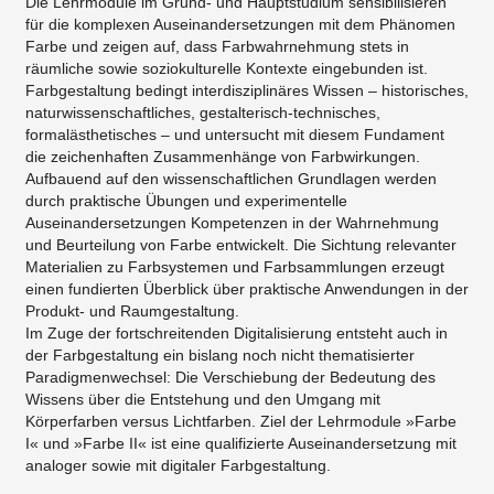
Die Lehrmodule im Grund- und Hauptstudium sensibilisieren
für die komplexen Auseinandersetzungen mit dem Phänomen
Farbe und zeigen auf, dass Farbwahrnehmung stets in
räumliche sowie soziokulturelle Kontexte eingebunden ist.
Farbgestaltung bedingt interdisziplinäres Wissen – historisches,
naturwissenschaftliches, gestalterisch-technisches,
formalästhetisches – und untersucht mit diesem Fundament
die zeichenhaften Zusammenhänge von Farbwirkungen.
Aufbauend auf den wissenschaftlichen Grundlagen werden
durch praktische Übungen und experimentelle
Auseinandersetzungen Kompetenzen in der Wahrnehmung
und Beurteilung von Farbe entwickelt. Die Sichtung relevanter
Materialien zu Farbsystemen und Farbsammlungen erzeugt
einen fundierten Überblick über praktische Anwendungen in der
Produkt- und Raumgestaltung.
Im Zuge der fortschreitenden Digitalisierung entsteht auch in
der Farbgestaltung ein bislang noch nicht thematisierter
Paradigmenwechsel: Die Verschiebung der Bedeutung des
Wissens über die Entstehung und den Umgang mit
Körperfarben versus Lichtfarben. Ziel der Lehrmodule »Farbe
I« und »Farbe II« ist eine qualifizierte Auseinandersetzung mit
analoger sowie mit digitaler Farbgestaltung.