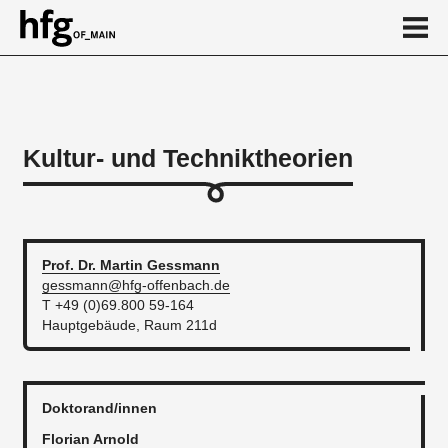
de
en
Kultur- und Techniktheorien
Über
Kalender
...
Prof. Dr. Martin
Gessmann
gessmann@hfg-offenbach.de
T +49 (0)69.800 59-164
Hauptgebäude, Raum 211d
Doktorand/innen
Florian Arnold