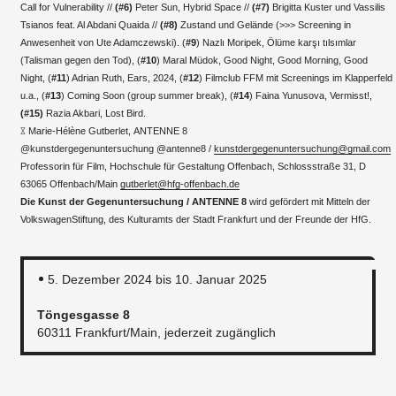
Call for Vulnerability //
(#6)
Peter Sun, Hybrid Space //
(#7)
Brigitta Kuster und Vassilis
Tsianos feat. Al Abdani Quaida //
(#8)
Zustand und Gelände (>>> Screening in
Anwesenheit von Ute Adamczewski). (
#9
) Nazlı Moripek, Ölüme karşı tılsımlar
(Talisman gegen den Tod), (
#10
) Maral Müdok, Good Night, Good Morning, Good
Night, (
#11
) Adrian Ruth, Ears, 2024, (
#12
) Filmclub FFM mit Screenings im Klapperfeld
u.a., (
#13
) Coming Soon (group summer break), (
#14
) Faina Yunusova, Vermisst!,
(#15)
Razia Akbari, Lost Bird.
𖨡 Marie-Hélène Gutberlet, ANTENNE 8
@kunstdergegenuntersuchung @antenne8 /
kunstdergegenuntersuchung@gmail.com
Professorin für Film, Hochschule für Gestaltung Offenbach, Schlossstraße 31, D
63065 Offenbach/Main
gutberlet@hfg-offenbach.de
Die Kunst der Gegenuntersuchung / ANTENNE 8
wird gefördert mit Mitteln der
VolkswagenStiftung, des Kulturamts der Stadt Frankfurt und der Freunde der HfG.
5. Dezember 2024 bis 10. Januar 2025
Töngesgasse 8
60311 Frankfurt/Main, jederzeit zugänglich