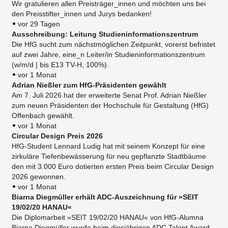
Wir gratulieren allen Preisträger_innen und möchten uns bei
den Preisstifter_innen und Jurys bedanken!
vor 29 Tagen
Ausschreibung: Leitung Studieninformationszentrum
Die HfG sucht zum nächstmöglichen Zeitpunkt, vorerst befristet
auf zwei Jahre, eine_n Leiter/in Studieninformationszentrum
(w/m/d | bis E13 TV-H, 100%).
vor 1 Monat
Adrian Nießler zum HfG-Präsidenten gewählt
Am 7. Juli 2026 hat der erweiterte Senat Prof. Adrian Nießler
zum neuen Präsidenten der Hochschule für Gestaltung (HfG)
Offenbach gewählt.
vor 1 Monat
Circular Design Preis 2026
HfG-Student Lennard Ludig hat mit seinem Konzept für eine
zirkuläre Tiefenbewässerung für neu gepflanzte Stadtbäume
den mit 3.000 Euro dotierten ersten Preis beim Circular Design
2026 gewonnen.
vor 1 Monat
Biarna Diegmüller erhält ADC-Auszeichnung für »SEIT
19/02/20 HANAU«
Die Diplomarbeit »SEIT 19/02/20 HANAU« von HfG-Alumna
Biarna Diegmüller wurde beim diesjährigen ADC Talent Award