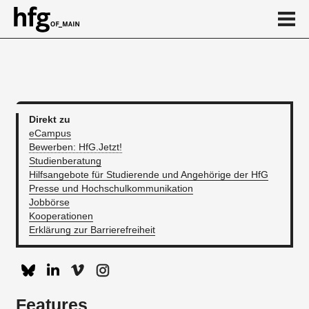
de
en
Direkt zu
Features & News
eCampus
Bewerben: HfG.Jetzt!
Kalender
Studienberatung
Hilfsangebote für Studierende und Angehörige der HfG
Presse und Hochschulkommunikation
Jobbörse
Kooperationen
Erklärung zur Barrierefreiheit
Features