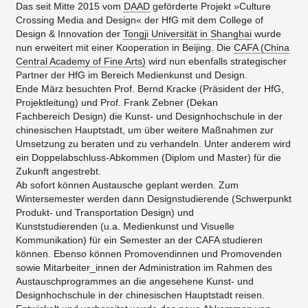
Das seit Mitte 2015 vom
DAAD
geförderte Projekt »Culture
Crossing Media and Design« der HfG mit dem College of
Design & Innovation der
Tongji Universität in Shanghai
wurde
nun erweitert mit einer Kooperation in Beijing. Die
CAFA (China
Central Academy of Fine Arts)
wird nun ebenfalls strategischer
Partner der HfG im Bereich Medienkunst und Design.
​Ende März besuchten Prof. Bernd Kracke (Präsident der HfG,
Projektleitung) und Prof. Frank Zebner (Dekan
Fachbereich Design) die Kunst- und Designhochschule in der
chinesischen Hauptstadt, um über weitere Maßnahmen zur
Umsetzung zu beraten und zu verhandeln. Unter anderem wird
ein Doppelabschluss-Abkommen (Diplom und Master) für die
Zukunft angestrebt.
Ab sofort können Austausche geplant werden. Zum
Wintersemester werden dann Designstudierende (Schwerpunkt
Produkt- und Transportation Design) und
Kunststudierenden (u.a. Medienkunst und Visuelle
Kommunikation) für ein Semester an der CAFA studieren
können. Ebenso können Promovendinnen und Promovenden
sowie Mitarbeiter_innen der Administration im Rahmen des
Austauschprogrammes an die angesehene Kunst- und
Designhochschule in der chinesischen Hauptstadt reisen.