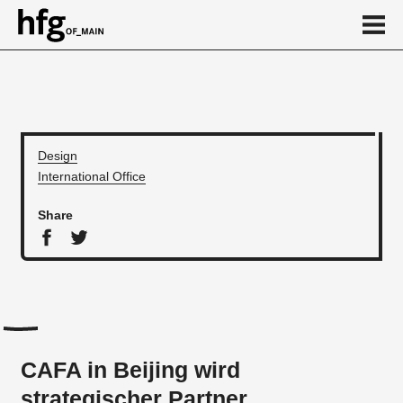
de
en
Design
News
International Office
CAFA in Beijing wird strategischer Partner
Share
Design in Cuba
Design am Rio de la Plata
International Design Campus startet
CAFA in Beijing wird
strategischer Partner