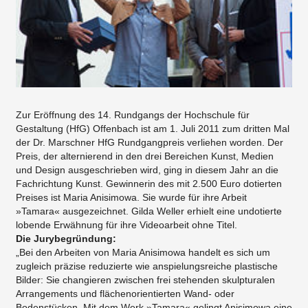
Zur Eröffnung des 14. Rundgangs der Hochschule für
Gestaltung (HfG) Offenbach ist am 1. Juli 2011 zum dritten Mal
der Dr. Marschner HfG Rundgangpreis verliehen worden. Der
Preis, der alternierend in den drei Bereichen Kunst, Medien
und Design ausgeschrieben wird, ging in diesem Jahr an die
Fachrichtung Kunst. Gewinnerin des mit 2.500 Euro dotierten
Preises ist Maria Anisimowa. Sie wurde für ihre Arbeit
»Tamara« ausgezeichnet. Gilda Weller erhielt eine undotierte
lobende Erwähnung für ihre Videoarbeit ohne Titel.
Die Jurybegründung:
„Bei den Arbeiten von Maria Anisimowa handelt es sich um
zugleich präzise reduzierte wie anspielungsreiche plastische
Bilder: Sie changieren zwischen frei stehenden skulpturalen
Arrangements und flächenorientierten Wand- oder
Bodenstücken. Mit dem Werk »Tamara« gelingt Anisimowa eine