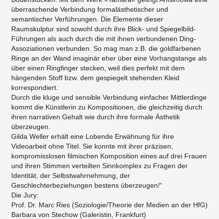
überraschende Verbindung formalästhetischer und
semantischer Verführungen. Die Elemente dieser
Raumskulptur sind sowohl durch ihre Blick- und Spiegelbild-
Führungen als auch durch die mit ihnen verbundenen Ding-
Assoziationen verbunden. So mag man z.B. die goldfarbenen
Ringe an der Wand imaginär eher über eine Vorhangstange als
über einen Ringfinger stecken, weil dies perfekt mit dem
hängenden Stoff bzw. dem gespiegelt stehenden Kleid
korrespondiert.
Durch die kluge und sensible Verbindung einfacher Mittlerdinge
kommt die Künstlerin zu Kompositionen, die gleichzeitig durch
ihren narrativen Gehalt wie durch ihre formale Ästhetik
überzeugen.
Gilda Weller erhält eine Lobende Erwähnung für ihre
Videoarbeit ohne Titel. Sie konnte mit ihrer präzisen,
kompromisslosen filmischen Komposition eines auf drei Frauen
und ihren Stimmen verteilten Sinnkomplex zu Fragen der
Identität, der Selbstwahrnehmung, der
Geschlechterbeziehungen bestens überzeugen!“
Die Jury:
Prof. Dr. Marc Ries (Soziologie/Theorie der Medien an der HfG)
Barbara von Stechow (Galeristin, Frankfurt)